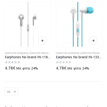
COMPUTER ACESSORIES
,
COMPUTER PERIPHERALS
,
HEADPHONES
COMPUTER ACESSORIES
,
ΠΡΟΪΌΝΤΑ ΠΛΗΡΟΦΟΡΙΚΉΣ - ΚΙΝΗΤ
,
COMPUTER PERIPHERALS
,
Earphones No brand IN-118, For smartphone, With microphone, Different colors – 20396
Earphones No brand IN-133, For smartphone, With microphone, Different colors – 20397
0
out of 5
0
out of 5
4.78
€
4.78
€
Με φπα 24%
Με φπα 24%