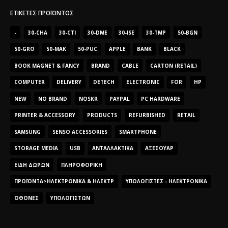
ΕΤΙΚΈΤΕΣ ΠΡΟΪΌΝΤΟΣ
-
30-CHA
30-CTI
30-DME
30-ISE
30-TMP
50-BGN
50-GRO
50-MAK
50-PUC
APPLE
BANK
BLACK
BOOK MAGNET & FANCY
BRAND
CABLE
CARTON (RETAIL)
COMPUTER
DELIVERY
DETECH
ELECTRONIC
FOR
HP
NEW
NO BRAND
NOSKR
PAYPAL
PC HARDWARE
PRINTER & ACCESSORY
PRODUCTS
REFURBISHED
RETAIL
SAMSUNG
SENSO ACCESSORIES
SMARTPHONE
STORAGE MEDIA
USB
ΑΝΤΑΛΛΑΚΤΙΚΆ
ΑΞΕΣΟΥΆΡ
ΕΊΔΗ ΔΏΡΩΝ
ΠΛΗΡΟΦΟΡΙΚΉ
ΠΡΟΪΌΝΤΑ>ΗΛΕΚΤΡΟΝΙΚΆ & ΗΛΕΚΤΡ
ΥΠΟΛΟΓΙΣΤΈΣ - ΗΛΕΚΤΡΟΝΙΚΆ
ΟΘΌΝΕΣ
ΥΠΟΛΟΓΙΣΤΏΝ