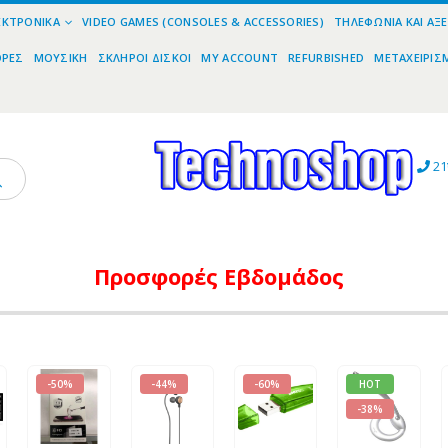
ΕΚΤΡΟΝΙΚΆ
VIDEO GAMES (CONSOLES & ACCESSORIES)
ΤΗΛΕΦΩΝΊΑ ΚΑΙ ΑΞ
ΟΡΕΣ
ΜΟΥΣΙΚΉ
ΣΚΛΗΡΟΊ ΔΊΣΚΟΙ
MY ACCOUNT
REFURBISHED
ΜΕΤΑΧΕΙΡΙΣ
21
Προσφορές
Εβδομάδος
-50%
-44%
-60%
HOT
-38%