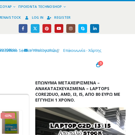
ΕΣΟΥΆΡ
ΠΡΟΪΌΝΤΑ TECHNOSHOP
ΜΈΝΑ/STOCK
LOG IN
REGISTER
02799890
|
info@technoshop,gr
|
Υπεύθυνο Service Υπολογιστών
|
Επικοινωνία - Χάρτης
0
ΕΠΏΝΥΜΑ ΜΕΤΑΧΕΙΡΙΣΜΈΝΑ –
ΑΝΑΚΑΤΑΣΚΕΥΑΣΜΈΝΑ – LAPTOPS
CORE2DUO, AMD, I3, I5, ΑΠΌ 80 ΕΥΡΏ ΜΕ
ΕΓΓΎΗΣΗ 1 ΧΡΌΝΟ.
-60%