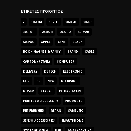
ΕΤΙΚΈΤΕΣ ΠΡΟΪΌΝΤΟΣ
-
30-CHA
30-CTI
30-DME
30-ISE
30-TMP
50-BGN
50-GRO
50-MAK
50-PUC
APPLE
BANK
BLACK
BOOK MAGNET & FANCY
BRAND
CABLE
CARTON (RETAIL)
COMPUTER
DELIVERY
DETECH
ELECTRONIC
FOR
HP
NEW
NO BRAND
NOSKR
PAYPAL
PC HARDWARE
PRINTER & ACCESSORY
PRODUCTS
REFURBISHED
RETAIL
SAMSUNG
SENSO ACCESSORIES
SMARTPHONE
STORAGE MEDIA
USB
ΑΝΤΑΛΛΑΚΤΙΚΆ