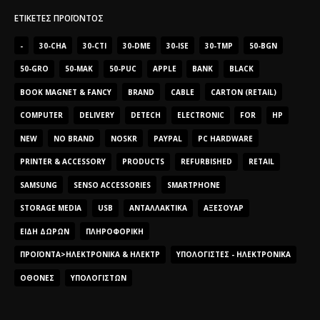
ΕΤΙΚΈΤΕΣ ΠΡΟΪΌΝΤΟΣ
-
30-CHA
30-CTI
30-DME
30-ISE
30-TMP
50-BGN
50-GRO
50-MAK
50-PUC
APPLE
BANK
BLACK
BOOK MAGNET & FANCY
BRAND
CABLE
CARTON (RETAIL)
COMPUTER
DELIVERY
DETECH
ELECTRONIC
FOR
HP
NEW
NO BRAND
NOSKR
PAYPAL
PC HARDWARE
PRINTER & ACCESSORY
PRODUCTS
REFURBISHED
RETAIL
SAMSUNG
SENSO ACCESSORIES
SMARTPHONE
STORAGE MEDIA
USB
ΑΝΤΑΛΛΑΚΤΙΚΆ
ΑΞΕΣΟΥΆΡ
ΕΊΔΗ ΔΏΡΩΝ
ΠΛΗΡΟΦΟΡΙΚΉ
ΠΡΟΪΌΝΤΑ>ΗΛΕΚΤΡΟΝΙΚΆ & ΗΛΕΚΤΡ
ΥΠΟΛΟΓΙΣΤΈΣ - ΗΛΕΚΤΡΟΝΙΚΆ
ΟΘΌΝΕΣ
ΥΠΟΛΟΓΙΣΤΏΝ