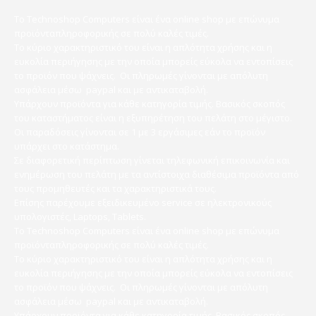
Το Technoshop Computers είναι ένα online shop με επώνυμα
προϊόνταπληροφορικής σε πολύ καλές τιμές.
Το κύριο χαρακτηριστικό του είναι η απλότητα χρήσης και η
ευκολία περιήγησης με την οποία μπορείς εύκολα να εντοπίσεις
το προϊόν που ψάχνεις. Οι πληρωμές γίνονται με απόλυτη
ασφάλεια μέσω paypal και με αντικαταβολή.
Υπάρχουν προϊόντα για κάθε κατηγορία τιμής. Βασικός σκοπός
του καταστήματος είναι η εξυπηρέτηση του πελάτη στο μέγιστο.
Οι παραδόσεις γίνονται σε 1 με 3 εργάσιμες εάν το προϊόν
υπάρχει στο κατάστημα.
Σε διαφορετική περίπτωση γίνεται τηλεφωνική επικοινωνία και
ενημέρωση του πελάτη με τα αντίστοιχα διαθέσιμα προϊόντα από
τους προμηθευτές και τα χαρακτηριστικά τους.
Επίσης παρέχουμε εξειδικευμένο service σε ηλεκτρονικούς
υπολογιστές, Laptops, Tablets.
Το Technoshop Computers είναι ένα online shop με επώνυμα
προϊόνταπληροφορικής σε πολύ καλές τιμές.
Το κύριο χαρακτηριστικό του είναι η απλότητα χρήσης και η
ευκολία περιήγησης με την οποία μπορείς εύκολα να εντοπίσεις
το προϊόν που ψάχνεις. Οι πληρωμές γίνονται με απόλυτη
ασφάλεια μέσω paypal και με αντικαταβολή.
Υπάρχουν προϊόντα για κάθε κατηγορία τιμής. Βασικός σκοπός