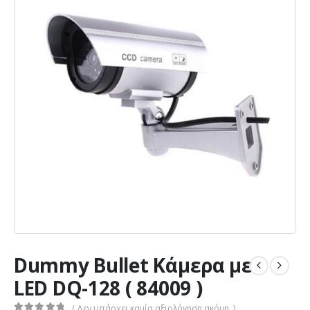
Dummy Bullet Κάμερα με
LED DQ-128 ( 84009 )
( Δεν υπάρχει καμία αξιολόγηση ακόμη. )