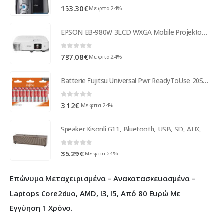
0
out of 5
153.30
€
Με φπα 24%
EPSON EB-980W 3LCD WXGA Mobile Projektor Lautsprecher V11H866040
0
out of 5
787.08
€
Με φπα 24%
Batterie Fujitsu Universal Pwr ReadyToUse 20St. AA LR6(20B) FU
0
out of 5
3.12
€
Με φπα 24%
Speaker Kisonli G11, Bluetooth, USB, SD, AUX, FM, Different colors - 22312
0
out of 5
36.29
€
Με φπα 24%
Επώνυμα Μεταχειρισμένα – Ανακατασκευασμένα –
Laptops Core2duo, AMD, I3, I5, Από 80 Ευρώ Με
Εγγύηση 1 Χρόνο.