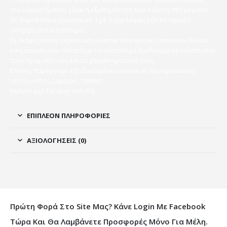
του καταστήματος είναι η εξυπηρέτηση του πελάτη στο μέγιστο.
Οι παραδόσεις γίνονται σε 1 με 3 εργάσιμες εάν το προϊόν
υπάρχει στο κατάστημα.
Σε διαφορετική περίπτωση γίνεται τηλεφωνική επικοινωνία και
ενημέρωση του πελάτη με τα αντίστοιχα διαθέσιμα προϊόντα από
τους προμηθευτές και τα χαρακτηριστικά τους.
Επίσης παρέχουμε εξειδικευμένο service σε ηλεκτρονικούς
υπολογιστές, Laptops, Tablets.
trollers ps2 for play with Pc)
ΕΠΙΠΛΈΟΝ ΠΛΗΡΟΦΟΡΊΕΣ
ΑΞΙΟΛΟΓΉΣΕΙΣ (0)
Πρώτη Φορά Στο Site Μας? Κάνε Login Με Facebook
Τώρα Και Θα Λαμβάνετε Προσφορές Μόνο Για Μέλη.