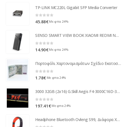
TP-LINK MC220L Gigabit SFP Media Converter
0
out of 5
45.88
€
Με φπα 24%
SENSO SMART VIEW BOOK XIAOMI REDMI NOTE 10 PRO / NOTE 10 PRO MAX black
0
out of 5
14.90
€
Με φπα 24%
Πορτοφόλι Χαρτονομισμάτων Σχέδιο Εκατοστάευρω
0
out of 5
1.78
€
Με φπα 24%
3000 32GB (2x16) G.Skill Aegis F4-3000C16D-32GISB
0
out of 5
197.41
€
Με φπα 24%
Headphone Bluetooth Ovleng S99, Διάφορα Χρώματα - 20320