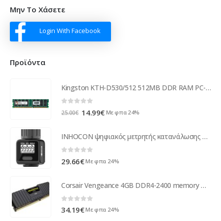
Μην Το Χάσετε
Login With Facebook
Προϊόντα
Kingston KTH-D530/512 512MB DDR RAM PC-3200 184-Pin DIMM
0
out of 5
Original
Η
14.99
€
Με φπα 24%
25.00
€
price
τρέχουσα
was:
τιμή
INHOCON ψηφιακός μετρητής κατανάλωσης νερού SGS04, IPX6
25.00€.
είναι:
14.99€.
0
out of 5
29.66
€
Με φπα 24%
Corsair Vengeance 4GB DDR4-2400 memory module 2400 MHz CMK4GX4M1A2400C16
0
out of 5
34.19
€
Με φπα 24%