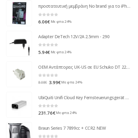
προστατευτική μεμβράνη No brand για το iPhone 6 / 6δ, διαφανές, ματ - 52045
0
out of 5
6.06
€
Με φπα 24%
Adapter DeTech 12V/2A 2.5mm - 290
0
out of 5
5.94
€
Με φπα 24%
ΟΕΜ Αντάπτορας UK-US σε EU Schuko DT 220V, Universal, Λευκό – 17108
0
out of 5
Original
Η
3.99
€
Με φπα 24%
8.08
€
price
τρέχουσα
was:
τιμή
UbiQuiti Unifi Cloud Key Fernsteuerungsgerät UCK-G2
8.08€.
είναι:
3.99€.
0
out of 5
231.76
€
Με φπα 24%
Braun Series 7 7899cc + CCR2 NEW