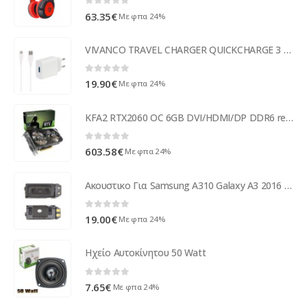
0
out of 5
63.35
€
Με φπα 24%
VIVANCO TRAVEL CHARGER QUICKCHARGE 3 18W + DATA TYPE C white
0
out of 5
19.90
€
Με φπα 24%
KFA2 RTX2060 OC 6GB DVI/HDMI/DP DDR6 retail 26NRL7HPX7OK
0
out of 5
603.58
€
Με φπα 24%
Ακουστικο Για Samsung A310 Galaxy A3 2016 OR
0
out of 5
19.00
€
Με φπα 24%
Ηχείο Αυτοκίνητου 50 Watt
0
out of 5
7.65
€
Με φπα 24%