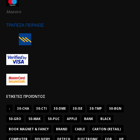
Maestro
ΕΤΙΚΈΤΕΣ ΠΡΟΪΌΝΤΟΣ
-
30-CHA
30-CTI
30-DME
30-ISE
30-TMP
50-BGN
50-GRO
50-MAK
50-PUC
APPLE
BANK
BLACK
BOOK MAGNET & FANCY
BRAND
CABLE
CARTON (RETAIL)
COMPUTER
DELIVERY
DETECH
ELECTRONIC
FOR
HP