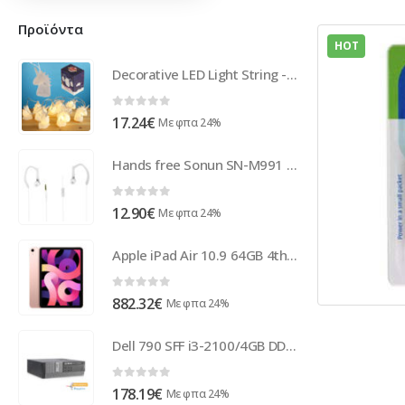
Προϊόντα
HOT
Decorative LED Light String - Unicorn
0
out of 5
17.24
€
Με φπα 24%
Hands free Sonun SN-M991 Stereo Ψειρα Σιλικονης 3.5mm Άσπρο
0
out of 5
12.90
€
Με φπα 24%
Apple iPad Air 10.9 64GB 4th Gen. (2020) 4G rose gold DE MYGY2FD/A
0
out of 5
882.32
€
Με φπα 24%
Dell 790 SFF i3-2100/4GB DDR3/250GB/DVD/7P Grade A+ Refurbished PC ( 53060 )
0
out of 5
178.19
€
Με φπα 24%