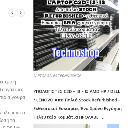
LAPTOP SALES TECHNOSHOP
θέσιμο ή
3 εργάσιμες
ΥΠΟΛΟΓΙΣΤΕΣ C2D – I3 – I5 AMD HP / DELL
πιο σίγουρα
/ LENOVO Απο Παλιό Stock Refurbished –
Εκθεσιακοί Ευκαιρίες Ένα Χρόνο Εγγύηση
Αν πληρώσετε
Τελευταία Κομμάτια ΠΡΟΛΑΒΕΤΕ
θεση τα