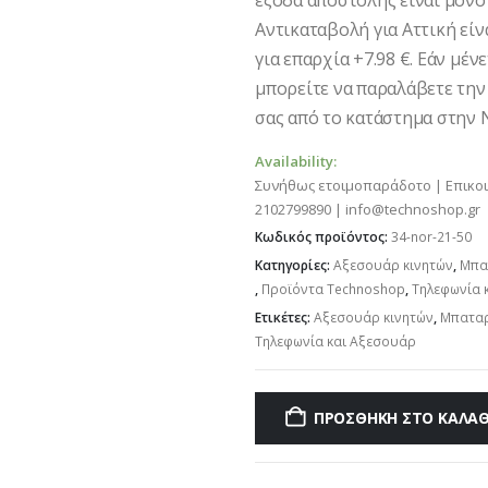
έξοδα αποστολής είναι μόνο 
Αντικαταβολή για Αττική είνα
για επαρχία +7.98 €. Εάν μέν
μπορείτε να παραλάβετε την
σας από το κατάστημα στην Ν
Availability:
Συνήθως ετοιμοπαράδοτο | Επικο
2102799890 | info@technoshop.gr
Κωδικός προϊόντος:
34-nor-21-50
Κατηγορίες:
Αξεσουάρ κινητών
,
Μπατ
,
Προϊόντα Technoshop
,
Τηλεφωνία 
Ετικέτες:
Αξεσουάρ κινητών
,
Μπαταρί
Τηλεφωνία και Αξεσουάρ
ΠΡΟΣΘΉΚΗ ΣΤΟ ΚΑΛΆΘ