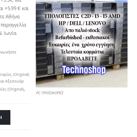
+5.5€. Με
ι +5.99 € και
ετε Αθήνα
 παραγγελία
. Ιωνία.
ινωνήστε
αρίες (Original)
και Αξεσουάρ
ες (Original)
,
PC ΠΡΟΣΦΟΡΕΣ
Ι