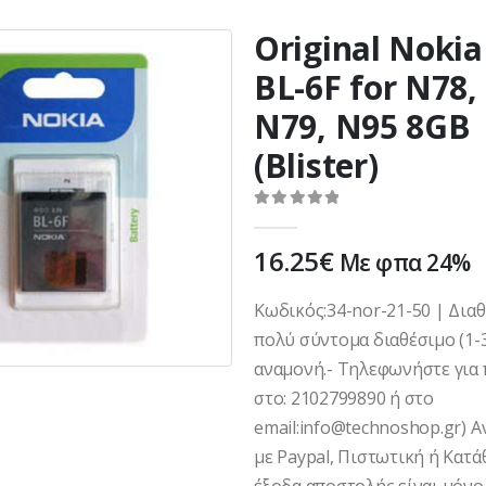
Original Nokia
BL-6F for N78,
N79, N95 8GB
(Blister)
0
out of 5
16.25
€
Με φπα 24%
Κωδικός:34-nor-21-50 | Δια
πολύ σύντομα διαθέσιμο (1-
αναμονή.- Τηλεφωνήστε για 
στο: 2102799890 ή στο
email:info@technoshop.gr) 
με Paypal, Πιστωτική ή Κατά