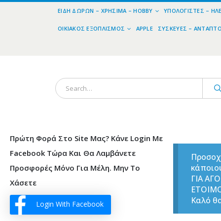
ΕΊΔΗ ΔΏΡΩΝ – ΧΡΉΣΙΜΑ – HOBBY
ΥΠΟΛΟΓΙΣΤΈΣ – ΗΛ
ΟΙΚΙΑΚΌΣ ΕΞΟΠΛΙΣΜΌΣ
APPLE
ΣΥΣΚΕΥΈΣ – ΑΝΤΆΠΤ
Πρώτη Φορά Στο Site Μας? Κάνε Login Με
Facebook Τώρα Και Θα Λαμβάνετε
Προσοχ
κάποιο
Προσφορές Μόνο Για Μέλη. Μην Το
ΓΙΑ ΑΓ
Χάσετε
ΕΤΟΙΜ
Καλό θα
Login With Facebook