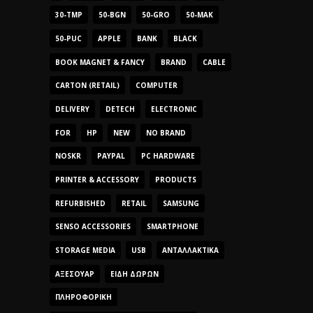
30-TMP
50-BGN
50-GRO
50-MAK
50-PUC
APPLE
BANK
BLACK
BOOK MAGNET & FANCY
BRAND
CABLE
CARTON (RETAIL)
COMPUTER
DELIVERY
DETECH
ELECTRONIC
FOR
HP
NEW
NO BRAND
NOSKR
PAYPAL
PC HARDWARE
PRINTER & ACCESSORY
PRODUCTS
REFURBISHED
RETAIL
SAMSUNG
SENSO ACCESSORIES
SMARTPHONE
STORAGE MEDIA
USB
ΑΝΤΑΛΛΑΚΤΙΚΆ
ΑΞΕΣΟΥΆΡ
ΕΊΔΗ ΔΏΡΩΝ
ΠΛΗΡΟΦΟΡΙΚΉ