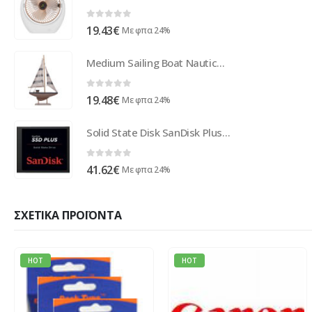
0
out of 5
19.43
€
Με φπα 24%
Medium Sailing Boat Nautical Decoration
0
out of 5
19.48
€
Με φπα 24%
Solid State Disk SanDisk Plus 240GB SDSSDA-240G-G26
0
out of 5
41.62
€
Με φπα 24%
ΣΧΕΤΙΚΆ ΠΡΟΪΌΝΤΑ
HOT
HOT