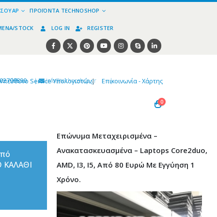
ΕΣΟΥΆΡ
ΠΡΟΪΌΝΤΑ TECHNOSHOP
ΜΈΝΑ/STOCK
LOG IN
REGISTER
02799890
|
info@technoshop,gr
|
Υπεύθυνο Service Υπολογιστών
|
Επικοινωνία - Χάρτης
0
Επώνυμα Μεταχειρισμένα –
Ανακατασκευασμένα – Laptops Core2duo,
από
Ο ΚΑΛΑΘΙ
AMD, I3, I5, Από 80 Ευρώ Με Εγγύηση 1
Χρόνο.