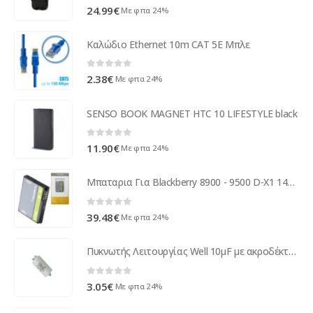
0
out of 5
24.99
€
Με φπα 24%
Καλώδιο Ethernet 10m CAT 5E Μπλε
0
out of 5
2.38
€
Με φπα 24%
SENSO BOOK MAGNET HTC 10 LIFESTYLE black
0
out of 5
11.90
€
Με φπα 24%
Μπαταρια Για Blackberry 8900 - 9500 D-X1 1400mAh
0
out of 5
39.48
€
Με φπα 24%
Πυκνωτής Λειτουργίας Well 10μF με ακροδέκτη 4pins 400V MOTCAP-10UF-PN-WL ( 17415 )
0
out of 5
3.05
€
Με φπα 24%