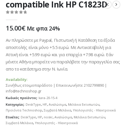
compatible Ink HP C1823D
0
out of 5
15.00
€
Με φπα 24%
Αν πληρώσετε με Paypal, Πιστωτική ή Κατάθεση τα έξοδα
αποστολής είναι μόνο +5.5 ευρώ. Με Αντικαταβολή για
Αττική είναι +5.99 ευρώ και για επαρχία +7.98 ευρώ. Εάν
μένετε Αθήνα μπορείτε να παραλάβετε την παραγγελία σας
απο το κατάστημα στην Ν. Ιωνία.
Availability:
Συνήθως ετοιμοπαράδοτο | Επικοινωνήστε 2102799890 |
info@technoshop.gr
Κωδικός προϊόντος:
kara-20-15-4
Κατηγορίες:
DeskType
,
HP
,
Αναλώσιμα
,
Μελάνια Εκτυπωτών
,
Προϊόντα Technoshop
,
Συμβατά Μελάνια
,
Υπολογιστές - Ηλεκτρονικά
Ετικέτες:
DeskType
,
HP
,
noskr
,
Αναλώσιμα
,
Μελάνια Εκτυπωτών
,
Συμβατά Μελάνια
,
Υπολογιστές - Ηλεκτρονικά