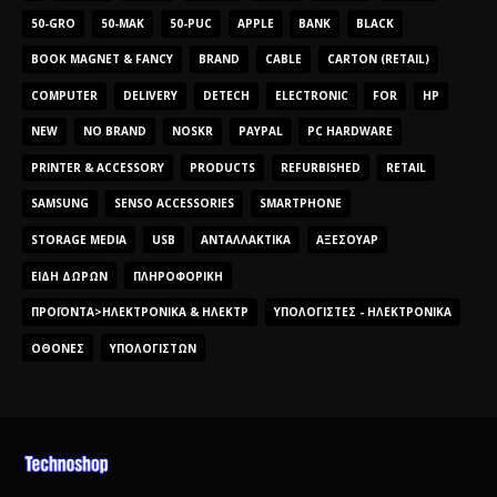
50-GRO
50-MAK
50-PUC
APPLE
BANK
BLACK
BOOK MAGNET & FANCY
BRAND
CABLE
CARTON (RETAIL)
COMPUTER
DELIVERY
DETECH
ELECTRONIC
FOR
HP
NEW
NO BRAND
NOSKR
PAYPAL
PC HARDWARE
PRINTER & ACCESSORY
PRODUCTS
REFURBISHED
RETAIL
SAMSUNG
SENSO ACCESSORIES
SMARTPHONE
STORAGE MEDIA
USB
ΑΝΤΑΛΛΑΚΤΙΚΆ
ΑΞΕΣΟΥΆΡ
ΕΊΔΗ ΔΏΡΩΝ
ΠΛΗΡΟΦΟΡΙΚΉ
ΠΡΟΪΌΝΤΑ>ΗΛΕΚΤΡΟΝΙΚΆ & ΗΛΕΚΤΡ
ΥΠΟΛΟΓΙΣΤΈΣ - ΗΛΕΚΤΡΟΝΙΚΆ
ΟΘΌΝΕΣ
ΥΠΟΛΟΓΙΣΤΏΝ