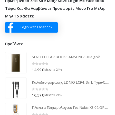
Πρώτη Φορά Στο Site Μας? Κάνε Login Με Facebook
Τώρα Και Θα Λαμβάνετε Προσφορές Μόνο Για Μέλη.
Μην Το Χάσετε
Login With Facebook
Προϊόντα
SENSO CLEAR BOOK SAMSUNG S10e gold
0
out of 5
14.99
€
Με φπα 24%
Καλώδιο φόρτισης LDNIO LC94, 3in1, Type-C, Micro USB, Lightning, 1.2m, Διαφορετικά χρώματα - 40069
0
out of 5
16.57
€
Με φπα 24%
Πλακετα Πληκτρολογιου Για Nokia X3-02 OR Με Υποδοχη Sim-Memory Card