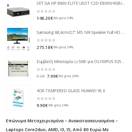
SET GA HP 8000 ELITE USDT C2D-E8XXX/4GB/250GB/DVD/WIN7PC
0
out of 5
148.20
€
Με φπα 24%
Samsung 68,6cm/27'' M5 169 Speaker Full HD Black LS27AM500NUXEN
0
out of 5
275.18
€
Με φπα 24%
Συμβατή Μπαταρία Li-50B για OLYMPUS 925mAh
0
out of 5
Original
Η
7.99
€
Με φπα 24%
8.13
€
price
τρέχουσα
was:
τιμή
4OK TEMPERED GLASS HUAWEI Y6 II
8.13€.
είναι:
7.99€.
0
out of 5
9.90
€
Με φπα 24%
Επώνυμα Μεταχειρισμένα – Ανακατασκευασμένα –
Laptops Core2duo, AMD, I3, I5, Από 80 Ευρώ Με