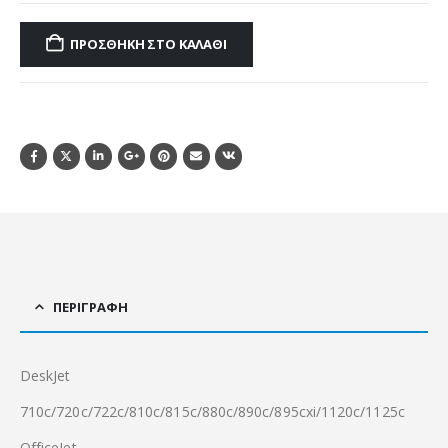
ΠΡΟΣΘΉΚΗ ΣΤΟ ΚΑΛΆΘΙ
ΠΕΡΙΓΡΑΦΉ
DeskJet
710c/720c/722c/810c/815c/880c/890c/895cxi/1120c/1125c
OfficeJet