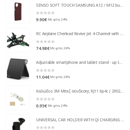
SENSO SOFT TOUCH SAMSUNG A12 / M12 burgundy backcover
0
out of 5
9.90
€
Με φπα 24%
RC Airplane Cherlead Revive Jet 4-Channel with Gyro (Black)
0
out of 5
74.98
€
Με φπα 24%
Adjustable smartphone and tablet stand - up to 7.9 inches
0
out of 5
11.04
€
Με φπα 24%
Καλώδιο 3M Μπεζ σύνδεσης Rj11 6p4c ( 29027 )
0
out of 5
0.95
€
Με φπα 24%
UNIVERSAL CAR HOLDER WITH QI CHARGING K1000 black