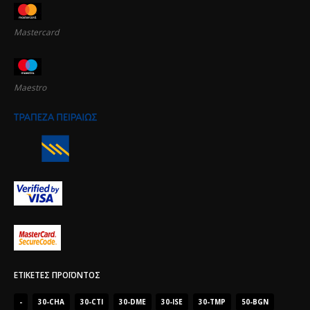
Mastercard
Maestro
ΕΤΙΚΈΤΕΣ ΠΡΟΪΌΝΤΟΣ
-
30-CHA
30-CTI
30-DME
30-ISE
30-TMP
50-BGN