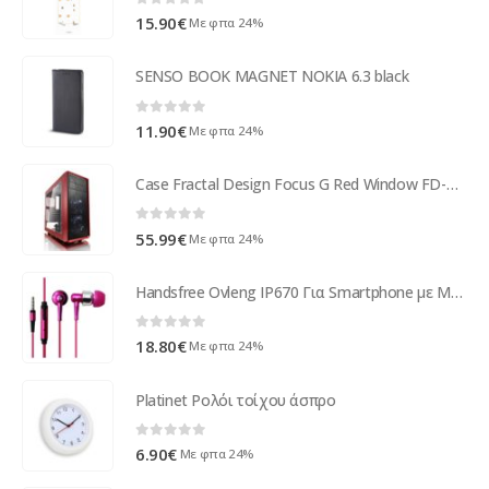
0
out of 5
15.90
€
Με φπα 24%
SENSO BOOK MAGNET NOKIA 6.3 black
0
out of 5
11.90
€
Με φπα 24%
Case Fractal Design Focus G Red Window FD-CA-FOCUS-RD-W
0
out of 5
55.99
€
Με φπα 24%
Handsfree Ovleng IP670 Για Smartphone με Μικρόφωνο, Ροζ - 20276
0
out of 5
18.80
€
Με φπα 24%
Platinet Ρολόι τοίχου άσπρο
0
out of 5
6.90
€
Με φπα 24%