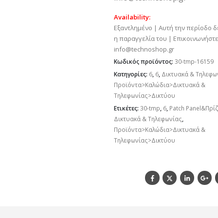
Availability:
Εξαντλημένο | Αυτή την περίοδο δ
η παραγγελία του | Επικοινωνήστε
info@technoshop.gr
Κωδικός προϊόντος:
30-tmp-16159
Κατηγορίες:
6
,
6
,
Δικτυακά & Τηλεφω
Προϊόντα>Καλώδια>Δικτυακά &
Τηλεφωνίας>Δικτύου
Ετικέτες:
30-tmp
,
6
,
Patch Panel&Πρίζ
Δικτυακά & Τηλεφωνίας
,
Προϊόντα>Καλώδια>Δικτυακά &
Τηλεφωνίας>Δικτύου