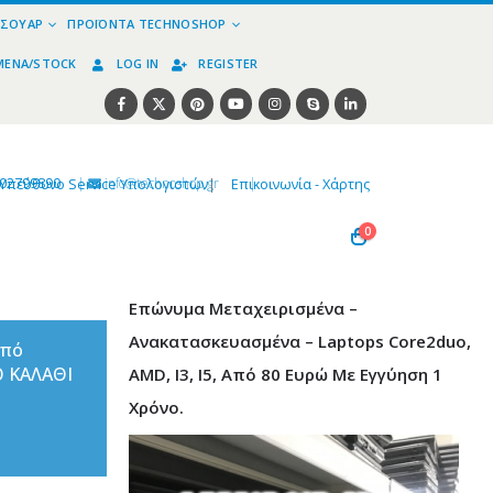
ΕΣΟΥΆΡ
ΠΡΟΪΌΝΤΑ TECHNOSHOP
ΜΈΝΑ/STOCK
LOG IN
REGISTER
02799890
|
info@technoshop,gr
|
Υπεύθυνο Service Υπολογιστών
|
Επικοινωνία - Χάρτης
0
Επώνυμα Μεταχειρισμένα –
Ανακατασκευασμένα – Laptops Core2duo,
από
Ο ΚΑΛΑΘΙ
AMD, I3, I5, Από 80 Ευρώ Με Εγγύηση 1
Χρόνο.