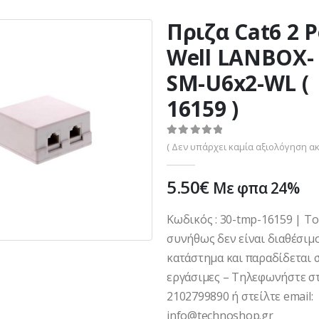
Πριζα Cat6 2 P
Well LANBOX-
SM-U6x2-WL (
16159 )
0
out of 5
( Δεν υπάρχει καμία αξιολόγηση ακ
5.50
€
Με φπα 24%
Κωδικός : 30-tmp-16159 | Τ
συνήθως δεν είναι διαθέσιμ
κατάστημα και παραδίδεται σ
εργάσιμες – Τηλεφωνήστε στ
2102799890 ή στείλτε email:
info@technoshop.gr