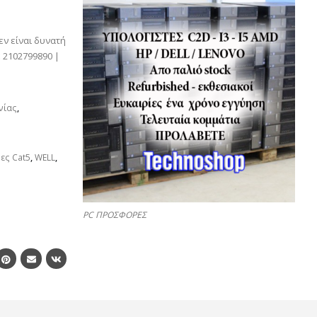
εν είναι δυνατή
 2102799890 |
νίας
,
ες Cat5
,
WELL
,
PC ΠΡΟΣΦΟΡΕΣ