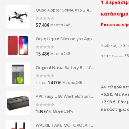
1-3 εργάσιμ
Quad-Copter SYMA X15 2.4G 4-Channel with Gyro (Black)
κατάστημα 
0
out of 5
Επικοινωνήσ
57.48
€
Με φπα 24%
Θηκη Liquid Silicone για Apple iPhone X/Xs Κοκκινη
Κωδικός : 30-
0
out of 5
15.48
€
Με φπα 24%
+++++——-555
Original Nokia Battery BL-4C bulk
0
out of 5
Original
Η
14.00
€
Με φπα 24%
17.00
€
Αν πληρώσε
price
τρέχουσα
+5.5€. Με Αν
was:
τιμή
APC Easy USV Wechelstrom 230V BV800I
17.00€.
είναι:
+7.98 €. Εά
14.00€.
κατάστημα σ
0
out of 5
109.61
€
Με φπα 24%
WALKIE TAKIE MOTOROLA TALKABOUT T42 4Km red SET