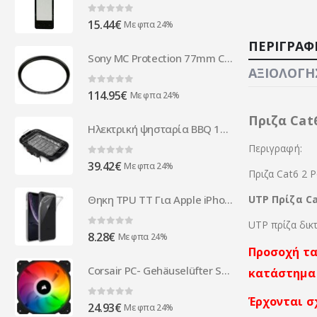
0
out of 5
15.44
€
Με φπα 24%
ΠΕΡΙΓΡΑΦ
Sony MC Protection 77mm Carl Zeiss T - VF77MPAM.AE
ΑΞΙΟΛΟΓΉΣ
0
out of 5
114.95
€
Με φπα 24%
Πριζα Cat
Ηλεκτρική ψησταρία BBQ 1800W Well BBQ-ECS03 ( 43080 )
Περιγραφή:
0
out of 5
39.42
€
Με φπα 24%
Πριζα Cat6 2
Θηκη TPU TT Για Apple iPhone XR Διαφανη
UTP Πρίζα Ca
UTP πρίζα δικ
0
out of 5
8.28
€
Με φπα 24%
Προσοχή τα
Corsair PC- Gehäuselüfter SP140 RGB PRO CO-9050095-WW
κατάστημα
Έρχονται σ
0
out of 5
24.93
€
Με φπα 24%