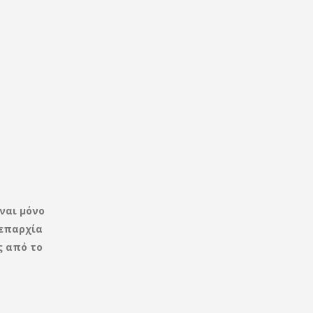
ναι μόνο
επαρχία
ς από το