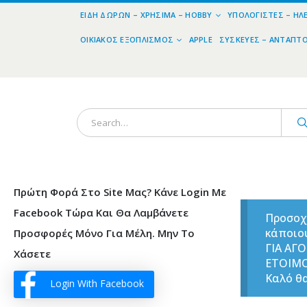
ΕΊΔΗ ΔΏΡΩΝ – ΧΡΉΣΙΜΑ – HOBBY
ΥΠΟΛΟΓΙΣΤΈΣ – ΗΛ
ΟΙΚΙΑΚΌΣ ΕΞΟΠΛΙΣΜΌΣ
APPLE
ΣΥΣΚΕΥΈΣ – ΑΝΤΆΠΤ
Πρώτη Φορά Στο Site Μας? Κάνε Login Με
Facebook Τώρα Και Θα Λαμβάνετε
Προσοχ
κάποιο
Προσφορές Μόνο Για Μέλη. Μην Το
ΓΙΑ ΑΓ
Χάσετε
ΕΤΟΙΜ
Καλό θα
Login With Facebook