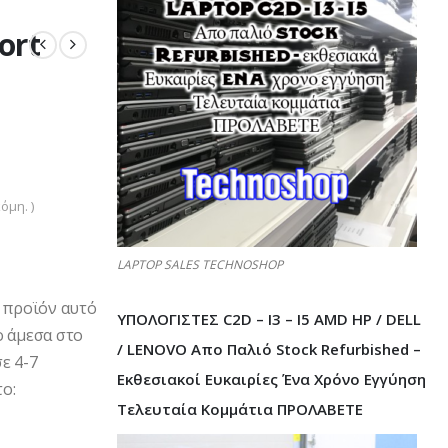
ort
όμη. )
LAPTOP SALES TECHNOSHOP
ο προϊόν αυτό
ΥΠΟΛΟΓΙΣΤΕΣ C2D – I3 – I5 AMD HP / DELL
ο άμεσα στο
/ LENOVO Απο Παλιό Stock Refurbished –
ε 4-7
Εκθεσιακοί Ευκαιρίες Ένα Χρόνο Εγγύηση
ο:
Τελευταία Κομμάτια ΠΡΟΛΑΒΕΤΕ