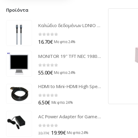
Προϊόντα
Καλώδιο δεδομένων LDNIO LC92, Type-C - Type-C, 2.0m, Διαφορετικα χροματα - 14759
0
out of 5
16.70
€
Με φπα 24%
MONITOR 19" TFT NEC 1980FX BL GB
0
out of 5
55.00
€
Με φπα 24%
HDMI to Mini-HDMI High Speed (3,0 Meter) 80093-3M
0
out of 5
6.50
€
Με φπα 24%
AC Power Adapter for GameCube
0
out of 5
Original
Η
19.99
€
Με φπα 24%
33.77
€