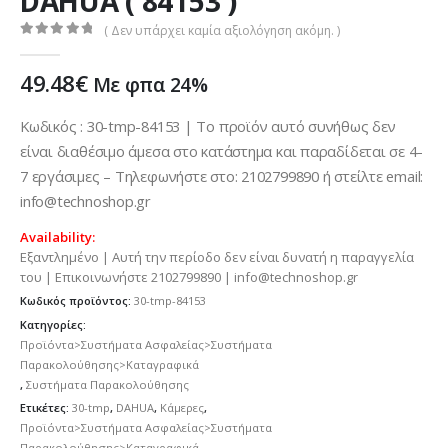
DAHUA ( 84153 )
( Δεν υπάρχει καμία αξιολόγηση ακόμη. )
0
out of 5
49.48
€
Με φπα 24%
Κωδικός : 30-tmp-84153 | Το προϊόν αυτό συνήθως δεν
είναι διαθέσιμο άμεσα στο κατάστημα και παραδίδεται σε 4-
7 εργάσιμες – Τηλεφωνήστε στο: 2102799890 ή στείλτε email:
info@technoshop.gr
Availability:
Εξαντλημένο | Αυτή την περίοδο δεν είναι δυνατή η παραγγελία
του | Επικοινωνήστε 2102799890 | info@technoshop.gr
Κωδικός προϊόντος:
30-tmp-84153
Κατηγορίες:
Προϊόντα>Συστήματα Ασφαλείας>Συστήματα
Παρακολούθησης>Καταγραφικά
,
Συστήματα Παρακολούθησης
Ετικέτες:
30-tmp
,
DAHUA
,
Κάμερες
,
Προϊόντα>Συστήματα Ασφαλείας>Συστήματα
Παρακολούθησης>Καταγραφικά