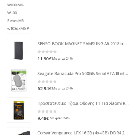
SENSO BOOK MAGNET SAMSUNG A6 2018 black
0
out of 5
11.90
€
Με φπα 24%
Seagate Barracuda Pro 500GB Serial ATA III internal hard drive ST500LM034
0
out of 5
62.94
€
Με φπα 24%
Προστατευτικο Τζαμι Οθονης TT Για Xiaomi Redmi Note 5/Note 5 Pro
0
out of 5
9.48
€
Με φπα 24%
Corsair Vengeance LPX 16GB (4x4GB) DDR4 2133 MHz CMK16GX4M4A2133C13