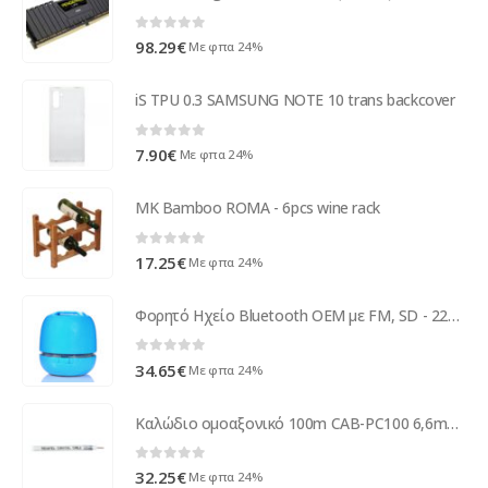
0
out of 5
98.29
€
Με φπα 24%
iS TPU 0.3 SAMSUNG NOTE 10 trans backcover
0
out of 5
7.90
€
Με φπα 24%
MK Bamboo ROMA - 6pcs wine rack
0
out of 5
17.25
€
Με φπα 24%
Φορητό Ηχείο Bluetooth ΟΕΜ με FM, SD - 22035
0
out of 5
34.65
€
Με φπα 24%
Καλώδιο ομοαξονικό 100m CAB-PC100 6,6mm λευκό ( 29057 )
0
out of 5
32.25
€
Με φπα 24%