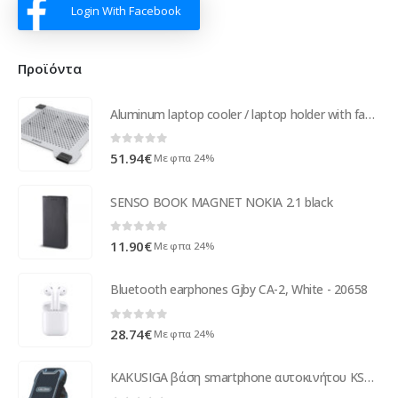
Login With Facebook
Προϊόντα
Aluminum laptop cooler / laptop holder with fans - for 15 inch laptops - silver
0
out of 5
51.94
€
Με φπα 24%
SENSO BOOK MAGNET NOKIA 2.1 black
0
out of 5
11.90
€
Με φπα 24%
Bluetooth earphones Gjby CA-2, White - 20658
0
out of 5
28.74
€
Με φπα 24%
KAKUSIGA βάση smartphone αυτοκινήτου KSC-426B για ταμπλό, μαγνητική, μαύρη