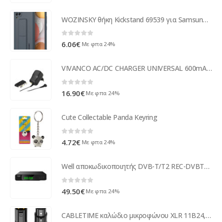
WOZINSKY θήκη Kickstand 69539 για Samsung A42 5G, μπλε
0
out of 5
6.06
€
Με φπα 24%
VIVANCO AC/DC CHARGER UNIVERSAL 600mA black
0
out of 5
16.90
€
Με φπα 24%
Cute Collectable Panda Keyring
0
out of 5
4.72
€
Με φπα 24%
Well αποκωδικοποιητής DVB-T/T2 REC-DVBT2-VISION-WL ( 14894 )
0
out of 5
49.50
€
Με φπα 24%
CABLETIME καλώδιο μικροφώνου XLR 11B24, 3-pin, 24AWG, 10m, μαύρο