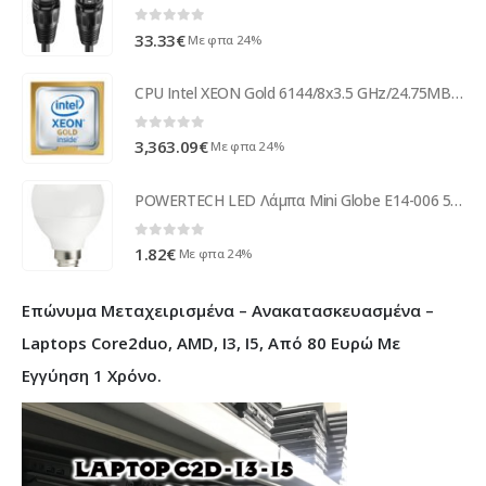
0
out of 5
33.33
€
Με φπα 24%
CPU Intel XEON Gold 6144/8x3.5 GHz/24.75MB/150W+++ - CD8067303843000
0
out of 5
3,363.09
€
Με φπα 24%
POWERTECH LED Λάμπα Mini Globe E14-006 5W, 6500K, E14, Samsung LED, IC
0
out of 5
1.82
€
Με φπα 24%
Επώνυμα Μεταχειρισμένα – Ανακατασκευασμένα –
Laptops Core2duo, AMD, I3, I5, Από 80 Ευρώ Με
Εγγύηση 1 Χρόνο.