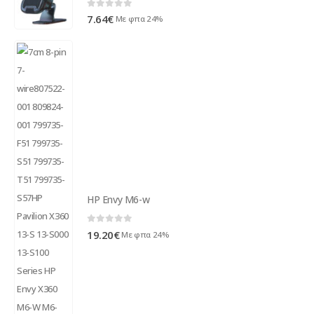
0
out of 5
7.64
€
Με φπα 24%
HP Envy M6-w
0
out of 5
19.20
€
Με φπα 24%