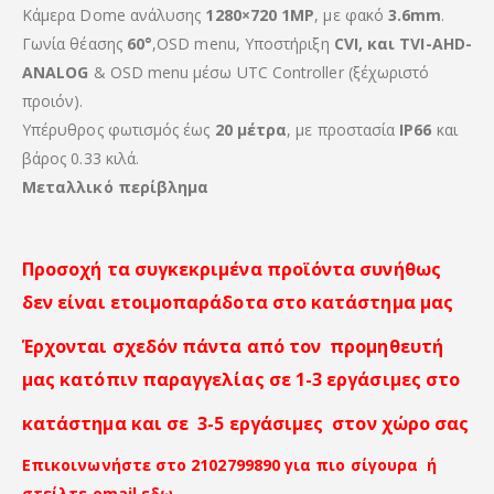
Κάμερα Dome ανάλυσης
1280×720 1MP
, με φακό
3.6mm
.
Γωνία θέασης
60°
,OSD menu, Υποστήριξη
CVI, και TVI-AHD-
ANALOG
& OSD menu μέσω UTC Controller (ξέχωριστό
προιόν).
Υπέρυθρος φωτισμός έως
20 μέτρα
, με προστασία
IP66
και
βάρος 0.33 κιλά.
Μεταλλικό περίβλημα
Προσοχή τα συγκεκριμένα προϊόντα συνήθως
δεν είναι ετοιμοπαράδοτα στο κατάστημα μας
Έρχονται σχεδόν πάντα από τον προμηθευτή
μας κατόπιν παραγγελίας σε 1-3 εργάσιμες στο
κατάστημα και σε 3-5 εργάσιμες στον χώρο σας
Επικοινωνήστε στο 2102799890 για πιο σίγουρα ή
στείλτε email εδω