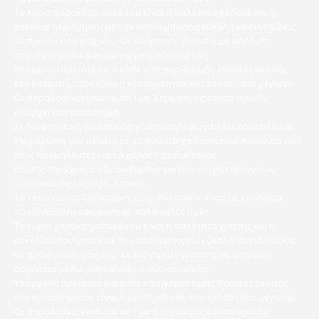
Το κύριο χαρακτηριστικό του είναι η απλότητα χρήσης και η
ευκολία περιήγησης με την οποία μπορείς εύκολα να εντοπίσεις
το προϊόν που ψάχνεις. Οι πληρωμές γίνονται με απόλυτη
ασφάλεια μέσω paypal και με αντικαταβολή.
Υπάρχουν προϊόντα για κάθε κατηγορία τιμής. Βασικός σκοπός
του καταστήματος είναι η εξυπηρέτηση του πελάτη στο μέγιστο.
Οι παραδόσεις γίνονται σε 1 με 3 εργάσιμες εάν το προϊόν
υπάρχει στο κατάστημα.
Σε διαφορετική περίπτωση γίνεται τηλεφωνική επικοινωνία και
ενημέρωση του πελάτη με τα αντίστοιχα διαθέσιμα προϊόντα από
τους προμηθευτές και τα χαρακτηριστικά τους.
Επίσης παρέχουμε εξειδικευμένο service σε ηλεκτρονικούς
υπολογιστές, Laptops, Tablets.
Το Technoshop Computers είναι ένα online shop με επώνυμα
προϊόνταπληροφορικής σε πολύ καλές τιμές.
Το κύριο χαρακτηριστικό του είναι η απλότητα χρήσης και η
ευκολία περιήγησης με την οποία μπορείς εύκολα να εντοπίσεις
το προϊόν που ψάχνεις. Οι πληρωμές γίνονται με απόλυτη
ασφάλεια μέσω paypal και με αντικαταβολή.
Υπάρχουν προϊόντα για κάθε κατηγορία τιμής. Βασικός σκοπός
του καταστήματος είναι η εξυπηρέτηση του πελάτη στο μέγιστο.
Οι παραδόσεις γίνονται σε 1 με 3 εργάσιμες εάν το προϊόν