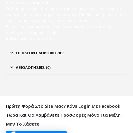
υπάρχει στο κατάστημα.
Σε διαφορετική περίπτωση γίνεται τηλεφωνική επικοινωνία και
ενημέρωση του πελάτη με τα αντίστοιχα διαθέσιμα προϊόντα από
τους προμηθευτές και τα χαρακτηριστικά τους.
Επίσης παρέχουμε εξειδικευμένο service σε ηλεκτρονικούς
υπολογιστές, Laptops, Tablets.
trollers ps2 for play with Pc)
ΕΠΙΠΛΈΟΝ ΠΛΗΡΟΦΟΡΊΕΣ
ΑΞΙΟΛΟΓΉΣΕΙΣ (0)
Πρώτη Φορά Στο Site Μας? Κάνε Login Με Facebook
Τώρα Και Θα Λαμβάνετε Προσφορές Μόνο Για Μέλη.
Μην Το Χάσετε