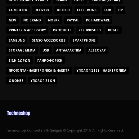
COMPUTER
DELIVERY
DETECH
ELECTRONIC
FOR
HP
NEW
NO BRAND
NOSKR
PAYPAL
PC HARDWARE
PRINTER & ACCESSORY
PRODUCTS
REFURBISHED
RETAIL
SAMSUNG
SENSO ACCESSORIES
SMARTPHONE
STORAGE MEDIA
USB
ΑΝΤΑΛΛΑΚΤΙΚΆ
ΑΞΕΣΟΥΆΡ
ΕΊΔΗ ΔΏΡΩΝ
ΠΛΗΡΟΦΟΡΙΚΉ
ΠΡΟΪΌΝΤΑ>ΗΛΕΚΤΡΟΝΙΚΆ & ΗΛΕΚΤΡ
ΥΠΟΛΟΓΙΣΤΈΣ - ΗΛΕΚΤΡΟΝΙΚΆ
ΟΘΌΝΕΣ
ΥΠΟΛΟΓΙΣΤΏΝ
Technoshop Computers & Gadgets © Copyright 2016. All Rights Reserved.