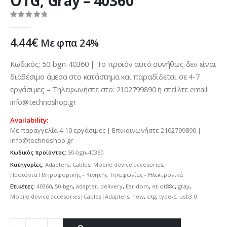
OTG, Grаy – 40360
0
out of 5
4.44
€
Με φπα 24%
Κωδικός: 50-bgn-40360 | Το προϊόν αυτό συνήθως δεν είναι
διαθέσιμο άμεσα στο κατάστημα και παραδίδεται σε 4-7
εργάσιμες – Τηλεφωνήστε στο: 2102799890 ή στείλτε email:
info@technoshop.gr
Availability:
Με παραγγελία 4-10 εργάσιμες | Επικοινωνήστε 2102799890 |
info@technoshop.gr
Κωδικός προϊόντος:
50-bgn-40360
Κατηγορίες:
Adapters
,
Cables
,
Mobile device accesories
,
Προϊόντα Πληροφορικής - Κινητής Τηλεφωνίας - Ηλεκτρονικά
Ετικέτες:
40360
,
50-bgn
,
adapter
,
delivery
,
Earldom
,
et-ot88c
,
grаy
,
Mobile device accesories|Cables|Adapters
,
new
,
otg
,
type-c
,
usb3.0