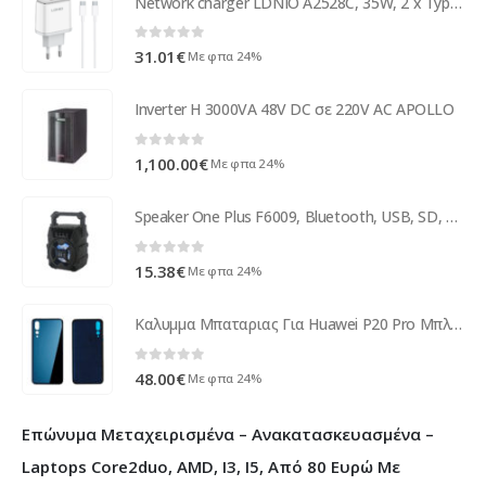
Network charger LDNIO A2528C, 35W, 2 x Type-C F, PD, With PD Type-C cable, White - 40282
0
out of 5
31.01
€
Με φπα 24%
Inverter H 3000VA 48V DC σε 220V AC APOLLO
0
out of 5
1,100.00
€
Με φπα 24%
Speaker One Plus F6009, Bluetooth, USB, SD, FM, AUX, Black - 22170
0
out of 5
15.38
€
Με φπα 24%
Καλυμμα Μπαταριας Για Huawei P20 Pro Μπλε Grade A
0
out of 5
48.00
€
Με φπα 24%
Επώνυμα Μεταχειρισμένα – Ανακατασκευασμένα –
Laptops Core2duo, AMD, I3, I5, Από 80 Ευρώ Με