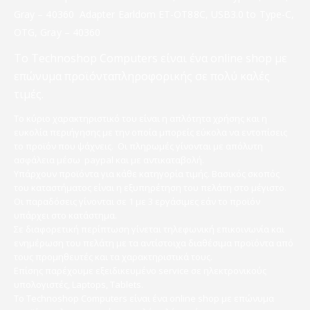
Grаy – 40360 Adapter Earldom ET-OT88C, USB3.0 to Type-C,
OTG, Grаy – 40360
Το Technoshop Computers είναι ένα online shop με
επώνυμα προϊόνταπληροφορικής σε πολύ καλές
τιμές.
Το κύριο χαρακτηριστικό του είναι η απλότητα χρήσης και η
ευκολία περιήγησης με την οποία μπορείς εύκολα να εντοπίσεις
το προϊόν που ψάχνεις. Οι πληρωμές γίνονται με απόλυτη
ασφάλεια μέσω paypal και με αντικαταβολή.
Υπάρχουν προϊόντα για κάθε κατηγορία τιμής. Βασικός σκοπός
του καταστήματος είναι η εξυπηρέτηση του πελάτη στο μέγιστο.
Οι παραδόσεις γίνονται σε 1 με 3 εργάσιμες εάν το προϊόν
υπάρχει στο κατάστημα.
Σε διαφορετική περίπτωση γίνεται τηλεφωνική επικοινωνία και
ενημέρωση του πελάτη με τα αντίστοιχα διαθέσιμα προϊόντα από
τους προμηθευτές και τα χαρακτηριστικά τους.
Επίσης παρέχουμε εξειδικευμένο service σε ηλεκτρονικούς
υπολογιστές, Laptops, Tablets.
Το Technoshop Computers είναι ένα online shop με επώνυμα