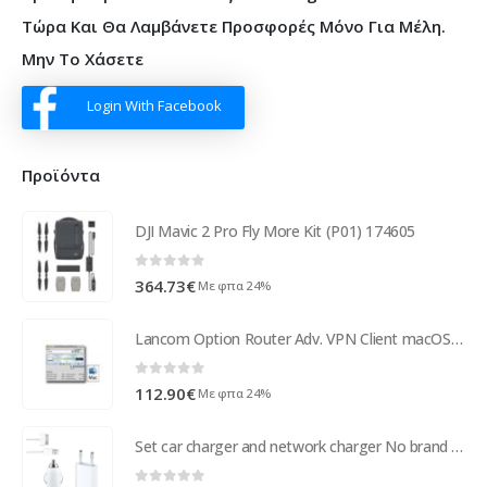
Τώρα Και Θα Λαμβάνετε Προσφορές Μόνο Για Μέλη.
Μην Το Χάσετε
Login With Facebook
Προϊόντα
DJI Mavic 2 Pro Fly More Kit (P01) 174605
0
out of 5
364.73
€
Με φπα 24%
Lancom Option Router Adv. VPN Client macOS - 61606
0
out of 5
112.90
€
Με φπα 24%
Set car charger and network charger No brand Travel 12/220v for Iphone 4/4S , with cable - 14265