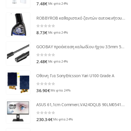
0
out of 5
7.48
€
Με φπα 24%
ROBBYROB καθαριστικό ζαντών αυτοκινήτου 450600, 500ml
0
out of 5
8.73
€
Με φπα 24%
GOOBAY προέκταση καλωδίου ήχου 3.5mm 50431, 3-pin, 2m, μαύρο
0
out of 5
2.48
€
Με φπα 24%
Οθονη Για SonyEricsson Yari U100 Grade A
0
out of 5
36.90
€
Με φπα 24%
ASUS 61,1cm Commerc.VA24DQLB 90LM0541-B01370
0
out of 5
230.34
€
Με φπα 24%