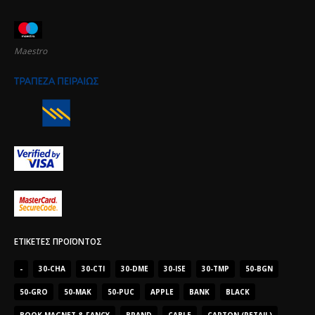
Maestro
ΕΤΙΚΈΤΕΣ ΠΡΟΪΌΝΤΟΣ
-
30-CHA
30-CTI
30-DME
30-ISE
30-TMP
50-BGN
50-GRO
50-MAK
50-PUC
APPLE
BANK
BLACK
BOOK MAGNET & FANCY
BRAND
CABLE
CARTON (RETAIL)