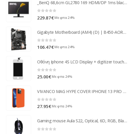
_BenQ 68,6cm GL2780 169 HDMI/DP 1ms black Full-HD 9H.LJ6LB.QBE
0
out of 5
229.87
€
Με φπα 24%
Gigabyte Motherboard (AM4) (D) | B450-AORUS-ELITE V2
0
out of 5
106.47
€
Με φπα 24%
Οθόνη Iphone 4S LCD Display + digitizer touch screen White
0
out of 5
25.00
€
Με φπα 24%
VIVANCO MAG HYPE COVER IPHONE 13 PRO orange backcover
0
out of 5
27.95
€
Με φπα 24%
Gaming mouse Aula S22, Optical, 6D, RGB, Black - 742
0
out of 5