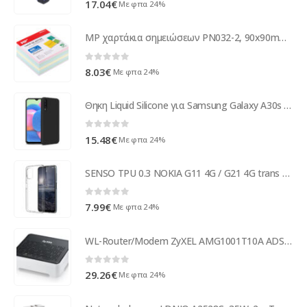
17.04
€
Με φπα 24%
MP χαρτάκια σημειώσεων PN032-2, 90x90mm, 400τμχ, χρωματιστά
0
out of 5
8.03
€
Με φπα 24%
Θηκη Liquid Silicone για Samsung Galaxy A30s Μαυρη
0
out of 5
15.48
€
Με φπα 24%
SENSO TPU 0.3 NOKIA G11 4G / G21 4G trans backcover
0
out of 5
7.99
€
Με φπα 24%
WL-Router/Modem ZyXEL AMG1001T10A ADSL2+ 1Port Annex A AMG1001-T10A-EU01V1F
0
out of 5
29.26
€
Με φπα 24%