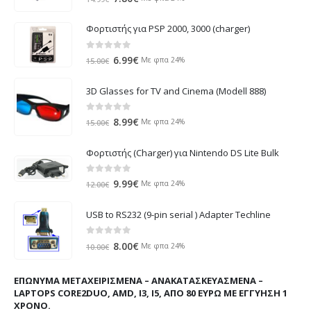
price
τρέχουσα
was:
τιμή
Φορτιστής για PSP 2000, 3000 (charger)
14.99€.
είναι:
7.80€.
0
out of 5
Original
Η
6.99
€
Με φπα 24%
15.00
€
price
τρέχουσα
was:
τιμή
3D Glasses for TV and Cinema (Modell 888)
15.00€.
είναι:
6.99€.
0
out of 5
Original
Η
8.99
€
Με φπα 24%
15.00
€
price
τρέχουσα
was:
τιμή
Φορτιστής (Charger) για Nintendo DS Lite Bulk
15.00€.
είναι:
8.99€.
0
out of 5
Original
Η
9.99
€
Με φπα 24%
12.00
€
price
τρέχουσα
was:
τιμή
USB to RS232 (9-pin serial ) Adapter Techline
12.00€.
είναι:
9.99€.
0
out of 5
Original
Η
8.00
€
Με φπα 24%
10.00
€
price
τρέχουσα
was:
τιμή
ΕΠΏΝΥΜΑ ΜΕΤΑΧΕΙΡΙΣΜΈΝΑ – ΑΝΑΚΑΤΑΣΚΕΥΑΣΜΈΝΑ –
10.00€.
είναι:
LAPTOPS CORE2DUO, AMD, I3, I5, ΑΠΌ 80 ΕΥΡΏ ΜΕ ΕΓΓΎΗΣΗ 1
8.00€.
ΧΡΌΝΟ.