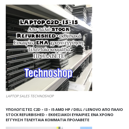
LAPTOP SALES TECHNOSHOP
ΥΠΟΛΟΓΙΣΤΕΣ C2D – I3 – I5 AMD HP / DELL / LENOVO ΑΠΟ ΠΑΛΙΌ
STOCK REFURBISHED – ΕΚΘΕΣΙΑΚΟΊ ΕΥΚΑΙΡΊΕΣ ΈΝΑ ΧΡΌΝΟ
ΕΓΓΎΗΣΗ ΤΕΛΕΥΤΑΊΑ ΚΟΜΜΆΤΙΑ ΠΡΟΛΑΒΕΤΕ