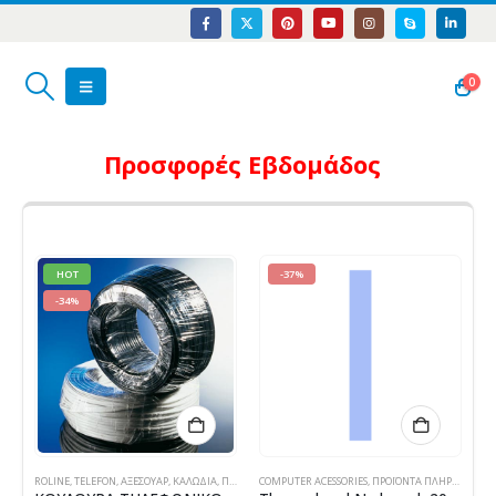
0
Προσφορές
Εβδομάδος
HOT
-37%
-34%
ROLINE
,
TELEFON
,
ΑΞΕΣΟΥΆΡ
,
ΚΑΛΏΔΙΑ
,
ΠΡΟΪΌΝΤΑ TECHNOSHOP
COMPUTER ACESSORIES
,
ΥΠΟΛΟΓΙΣΤΈΣ - ΗΛΕΚΤΡΟΝΙΚΆ
,
ΠΡΟΪΌΝΤΑ ΠΛΗΡΟΦΟΡΙΚΉΣ - ΚΙΝΗΤΉΣ ΤΗΛΕΦΩΝΊΑΣ - ΗΛΕΚΤΡΟΝΙΚΆ