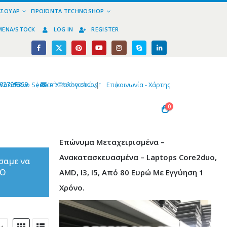
ΕΣΟΥΆΡ
ΠΡΟΪΌΝΤΑ TECHNOSHOP
ΜΈΝΑ/STOCK
LOG IN
REGISTER
02799890
|
info@technoshop,gr
|
Υπεύθυνο Service Υπολογιστών
|
Επικοινωνία - Χάρτης
0
Επώνυμα Μεταχειρισμένα –
Ανακατασκευασμένα – Laptops Core2duo,
σαμε να
ΤΟ
AMD, I3, I5, Από 80 Ευρώ Με Εγγύηση 1
Χρόνο.