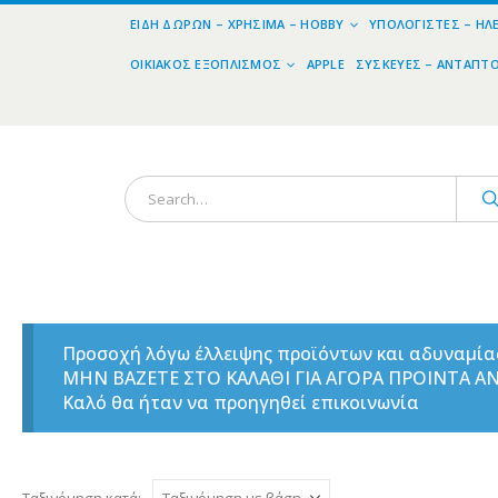
ΕΊΔΗ ΔΏΡΩΝ – ΧΡΉΣΙΜΑ – HOBBY
ΥΠΟΛΟΓΙΣΤΈΣ – ΗΛ
ΟΙΚΙΑΚΌΣ ΕΞΟΠΛΙΣΜΌΣ
APPLE
ΣΥΣΚΕΥΈΣ – ΑΝΤΆΠΤ
Προσοχή λόγω έλλειψης προϊόντων και αδυναμί
ΜΗΝ ΒΑΖΕΤΕ ΣΤΟ ΚΑΛΑΘΙ ΓΙΑ ΑΓΟΡΑ ΠΡΟΙΝΤΑ 
Καλό θα ήταν να προηγηθεί επικοινωνία
Ταξινόμηση κατά: