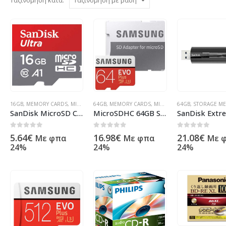
16GB
,
MEMORY CARDS
,
MICROSD
64GB
,
SDHC
,
MEMORY CARDS
,
SDXC
,
STORAGE MEDIA
,
MICROSD
,
64GB
ΠΡΟΪΌΝΤΑ ΠΛΗΡΟΦΟ
,
SDHC
,
STORAGE ME
,
SDXC
,
STO
SanDisk MicroSD Card 16GB Ultra A1 Class 10 SDSQUAR-016G-GN6MA
MicroSDHC 64GB Samsung +SDHC Adapter CL10 EVO Plus MB-MC64GA/EU
0
out of 5
0
out of 5
0
out of 5
5.64
€
16.98
€
21.08
€
Με φπα
Με φπα
Με 
24%
24%
24%