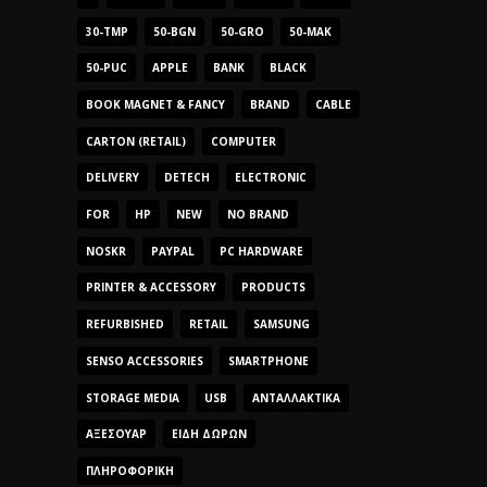
30-TMP
50-BGN
50-GRO
50-MAK
50-PUC
APPLE
BANK
BLACK
BOOK MAGNET & FANCY
BRAND
CABLE
CARTON (RETAIL)
COMPUTER
DELIVERY
DETECH
ELECTRONIC
FOR
HP
NEW
NO BRAND
NOSKR
PAYPAL
PC HARDWARE
PRINTER & ACCESSORY
PRODUCTS
REFURBISHED
RETAIL
SAMSUNG
SENSO ACCESSORIES
SMARTPHONE
STORAGE MEDIA
USB
ΑΝΤΑΛΛΑΚΤΙΚΆ
ΑΞΕΣΟΥΆΡ
ΕΊΔΗ ΔΏΡΩΝ
ΠΛΗΡΟΦΟΡΙΚΉ