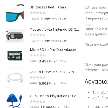
________________
3D glasses Red + Cyan
Οδηγίες: Κάντ
Χρησιμοποιήστ
0
out of 5
Η παραγγελία 
Original
Η
8.99
€
Με φπα 24%
15.00
€
μας.
price
τρέχουσα
Παρακαλώ για 
was:
τιμή
Φορτιστής για Nintendo DS Game Boy Advance SP (GBA)
όμοια τράπεζα
15.00€.
είναι:
8.99€.
0
out of 5
Original
Η
9.99
€
Με φπα 24%
17.00
€
Μετά την κατάθ
price
τρέχουσα
Micro SD to Pro Duo Adapter
was:
τιμή
________________
17.00€.
είναι:
0
out of 5
Original
Η
3.45
€
Με φπα 24%
9.00
€
9.99€.
Make your paym
price
τρέχουσα
reference. Your
was:
τιμή
USB to FireWire 4 Pins 1.2m
9.00€.
είναι:
Λογαρια
3.45€.
0
out of 5
Original
Η
6.00
€
Με φπα 24%
8.00
€
price
τρέχουσα
Τράπεζα:
was:
τιμή
OEM Usb to Playstation (2 Controllers ps2 for play with Pc)
Αριθμός 
8.00€.
είναι:
6.00€.
0
out of 5
IBAN:
GR
Original
Η
13.00
€
Με φπα 24%
15.00
€