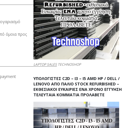
__________________________________
λογαριασμό
πό όμοια προς
__________________________________
LAPTOP SALES TECHNOSHOP
e payment
ΥΠΟΛΟΓΙΣΤΕΣ C2D – I3 – I5 AMD HP / DELL /
LENOVO ΑΠΟ ΠΑΛΙΌ STOCK REFURBISHED –
ΕΚΘΕΣΙΑΚΟΊ ΕΥΚΑΙΡΊΕΣ ΈΝΑ ΧΡΌΝΟ ΕΓΓΎΗΣΗ
ΤΕΛΕΥΤΑΊΑ ΚΟΜΜΆΤΙΑ ΠΡΟΛΑΒΕΤΕ