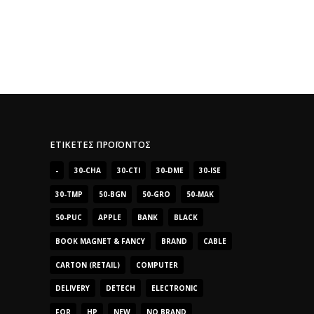
ΕΤΙΚΈΤΕΣ ΠΡΟΪΌΝΤΟΣ
-
30-CHA
30-CTI
30-DME
30-ISE
30-TMP
50-BGN
50-GRO
50-MAK
50-PUC
APPLE
BANK
BLACK
BOOK MAGNET & FANCY
BRAND
CABLE
CARTON (RETAIL)
COMPUTER
DELIVERY
DETECH
ELECTRONIC
FOR
HP
NEW
NO BRAND