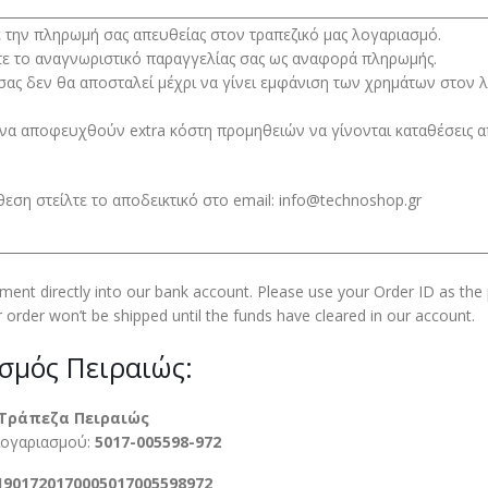
__________________________________________________________________________
ε την πληρωμή σας απευθείας στον τραπεζικό μας λογαριασμό.
ε το αναγνωριστικό παραγγελίας σας ως αναφορά πληρωμής.
σας δεν θα αποσταλεί μέχρι να γίνει εμφάνιση των χρημάτων στον 
να αποφευχθούν extra κόστη προμηθειών να γίνονται καταθέσεις α
εση στείλτε το αποδεικτικό στο email: info@technoshop.gr
__________________________________________________________________________
ent directly into our bank account. Please use your Order ID as th
 order won’t be shipped until the funds have cleared in our account.
σμός Πειραιώς:
Τράπεζα Πειραιώς
Λογαριασμού:
5017-005598-972
1901720170005017005598972