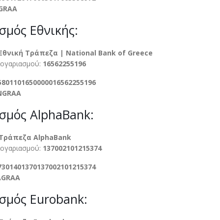
GRAA
σμός Εθνικής:
Εθνική Τράπεζα | National Bank of Greece
Λογαριασμού:
16562255196
5801101650000016562255196
NGRAA
σμός AlphaBank:
Τράπεζα AlphaBank
Λογαριασμού:
137002101215374
7301401370137002101215374
AGRAA
σμός Eurobank: