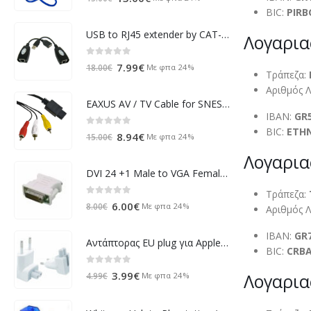
BIC:
PIRB
price
τρέχουσα
was:
τιμή
USB to RJ45 extender by CAT-5E cable 50m (Bulk)
Λογαρια
15.00€.
είναι:
13.00€.
0
out of 5
Original
Η
7.99
€
Με φπα 24%
18.00
€
Τράπεζα:
price
τρέχουσα
Αριθμός 
was:
τιμή
EAXUS AV / TV Cable for SNES, N64, NGC, Super Nintendo, Gamecube
18.00€.
είναι:
IBAN:
GR
7.99€.
BIC:
ETH
0
out of 5
Original
Η
8.94
€
Με φπα 24%
15.00
€
price
τρέχουσα
Λογαρια
was:
τιμή
DVI 24 +1 Male to VGA Female Adapter
15.00€.
είναι:
Τράπεζα:
8.94€.
0
out of 5
Original
Η
6.00
€
Με φπα 24%
8.00
€
Αριθμός 
price
τρέχουσα
IBAN:
GR
was:
τιμή
Αντάπτορας EU plug για Apple, DeTech - 18206
BIC:
CRB
8.00€.
είναι:
6.00€.
0
out of 5
Original
Η
3.99
€
Λογαρια
Με φπα 24%
4.99
€
price
τρέχουσα
was:
τιμή