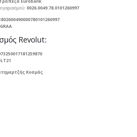
Τράπεζα Eurobank
Λογαριασμού:
0026.0049.78.0101260997
1802600490000780101260997
KGRAA
σμός Revolut:
073250017181259870
OLT21
ατημερτζής Κοσμάς