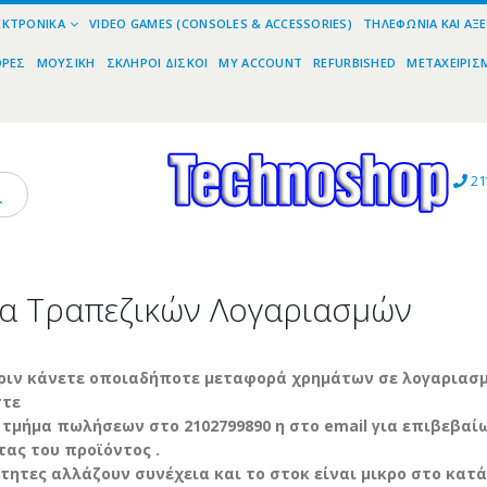
ΕΚΤΡΟΝΙΚΆ
VIDEO GAMES (CONSOLES & ACCESSORIES)
ΤΗΛΕΦΩΝΊΑ ΚΑΙ ΑΞ
ΟΡΕΣ
ΜΟΥΣΙΚΉ
ΣΚΛΗΡΟΊ ΔΊΣΚΟΙ
MY ACCOUNT
REFURBISHED
ΜΕΤΑΧΕΙΡΙΣ
21
ία Τραπεζικών Λογαριασμών
ριν κάνετε οποιαδήποτε μεταφορά χρημάτων σε λογαριασμ
στε
 τμήμα πωλήσεων στο 2102799890 η στο email για επιβεβαί
τας του προϊόντος .
ότητες αλλάζουν συνέχεια και το στοκ είναι μικρο στο κατ