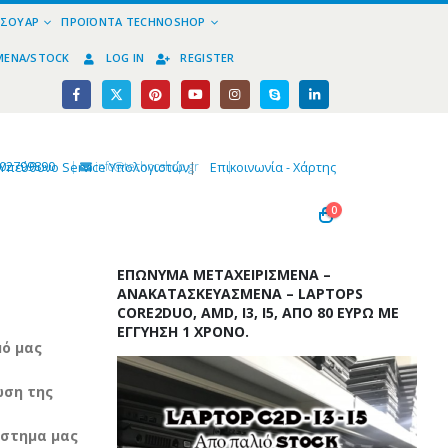
ΕΣΟΥΆΡ
ΠΡΟΪΌΝΤΑ TECHNOSHOP
ΜΈΝΑ/STOCK
LOG IN
REGISTER
02799890
|
info@technoshop,gr
|
Υπεύθυνο Service Υπολογιστών
|
Επικοινωνία - Χάρτης
0
ΕΠΏΝΥΜΑ ΜΕΤΑΧΕΙΡΙΣΜΈΝΑ –
ΑΝΑΚΑΤΑΣΚΕΥΑΣΜΈΝΑ – LAPTOPS
CORE2DUO, AMD, I3, I5, ΑΠΌ 80 ΕΥΡΏ ΜΕ
ΕΓΓΎΗΣΗ 1 ΧΡΌΝΟ.
ό μας
ωση της
άστημα μας