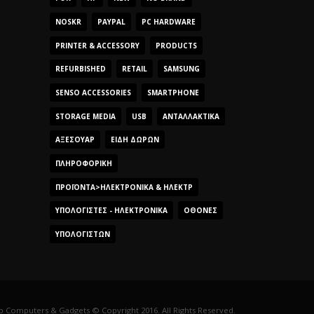
NOSKR
PAYPAL
PC HARDWARE
PRINTER & ACCESSORY
PRODUCTS
REFURBISHED
RETAIL
SAMSUNG
SENSO ACCESSORIES
SMARTPHONE
STORAGE MEDIA
USB
ΑΝΤΑΛΛΑΚΤΙΚΆ
ΑΞΕΣΟΥΆΡ
ΕΊΔΗ ΔΏΡΩΝ
ΠΛΗΡΟΦΟΡΙΚΉ
ΠΡΟΪΌΝΤΑ>ΗΛΕΚΤΡΟΝΙΚΆ & ΗΛΕΚΤΡ
ΥΠΟΛΟΓΙΣΤΈΣ - ΗΛΕΚΤΡΟΝΙΚΆ
ΟΘΌΝΕΣ
ΥΠΟΛΟΓΙΣΤΏΝ
Computers & Gadgets © Copyright 2016. All Rights Reserved.