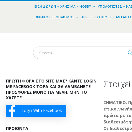
ΕΊΔΗ ΔΏΡΩΝ – ΧΡΉΣΙΜΑ – HOBBY
ΥΠΟΛΟΓΙΣΤΈΣ – ΗΛ
ΟΙΚΙΑΚΌΣ ΕΞΟΠΛΙΣΜΌΣ
APPLE
ΣΥΣΚΕΥΈΣ – ΑΝΤΆΠΤ
Στοιχε
ΠΡΏΤΗ ΦΟΡΆ ΣΤΟ SITE ΜΑΣ? ΚΆΝΤΕ LOGIN
ΜΕ FACEBOOK ΤΏΡΑ ΚΑΙ ΘΑ ΛΑΜΒΆΝΕΤΕ
ΠΡΟΣΦΟΡΈΣ ΜΌΝΟ ΓΙΑ ΜΈΛΗ. ΜΗΝ ΤΟ
ΧΆΣΕΤΕ
ΣΗΜΑΤΙΚΟ: Π
επικοινωνή
Login With Facebook
πρώτα με το
διαθεσιμότη
ΠΡΟΪΌΝΤΑ
Οι διαθεσιμ