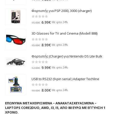
price
τρέχουσα
was:
τιμή
Φορτιστής για PSP 2000, 3000 (charger)
14.99€.
είναι:
7.80€.
0
out of 5
Original
Η
6.99
€
Με φπα 24%
15.00
€
price
τρέχουσα
was:
τιμή
3D Glasses for TV and Cinema (Modell 888)
15.00€.
είναι:
6.99€.
0
out of 5
Original
Η
8.99
€
Με φπα 24%
15.00
€
price
τρέχουσα
was:
τιμή
Φορτιστής (Charger) για Nintendo DS Lite Bulk
15.00€.
είναι:
8.99€.
0
out of 5
Original
Η
9.99
€
Με φπα 24%
12.00
€
price
τρέχουσα
was:
τιμή
USB to RS232 (9-pin serial ) Adapter Techline
12.00€.
είναι:
9.99€.
0
out of 5
Original
Η
8.00
€
Με φπα 24%
10.00
€
price
τρέχουσα
was:
τιμή
ΕΠΏΝΥΜΑ ΜΕΤΑΧΕΙΡΙΣΜΈΝΑ – ΑΝΑΚΑΤΑΣΚΕΥΑΣΜΈΝΑ –
10.00€.
είναι:
LAPTOPS CORE2DUO, AMD, I3, I5, ΑΠΌ 80 ΕΥΡΏ ΜΕ ΕΓΓΎΗΣΗ 1
8.00€.
ΧΡΌΝΟ.