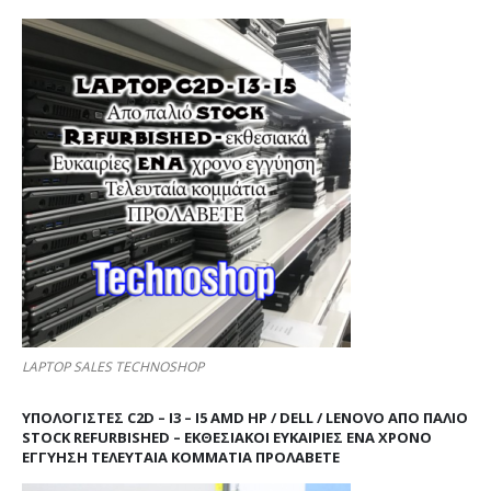
LAPTOP SALES TECHNOSHOP
ΥΠΟΛΟΓΙΣΤΕΣ C2D – I3 – I5 AMD HP / DELL / LENOVO ΑΠΟ ΠΑΛΙΌ
STOCK REFURBISHED – ΕΚΘΕΣΙΑΚΟΊ ΕΥΚΑΙΡΊΕΣ ΈΝΑ ΧΡΌΝΟ
ΕΓΓΎΗΣΗ ΤΕΛΕΥΤΑΊΑ ΚΟΜΜΆΤΙΑ ΠΡΟΛΑΒΕΤΕ