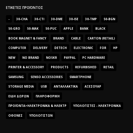
ΕΤΙΚΈΤΕΣ ΠΡΟΪΌΝΤΟΣ
-
30-CHA
30-CTI
30-DME
30-ISE
30-TMP
50-BGN
50-GRO
50-MAK
50-PUC
APPLE
BANK
BLACK
BOOK MAGNET & FANCY
BRAND
CABLE
CARTON (RETAIL)
COMPUTER
DELIVERY
DETECH
ELECTRONIC
FOR
HP
NEW
NO BRAND
NOSKR
PAYPAL
PC HARDWARE
PRINTER & ACCESSORY
PRODUCTS
REFURBISHED
RETAIL
SAMSUNG
SENSO ACCESSORIES
SMARTPHONE
STORAGE MEDIA
USB
ΑΝΤΑΛΛΑΚΤΙΚΆ
ΑΞΕΣΟΥΆΡ
ΕΊΔΗ ΔΏΡΩΝ
ΠΛΗΡΟΦΟΡΙΚΉ
ΠΡΟΪΌΝΤΑ>ΗΛΕΚΤΡΟΝΙΚΆ & ΗΛΕΚΤΡ
ΥΠΟΛΟΓΙΣΤΈΣ - ΗΛΕΚΤΡΟΝΙΚΆ
ΟΘΌΝΕΣ
ΥΠΟΛΟΓΙΣΤΏΝ