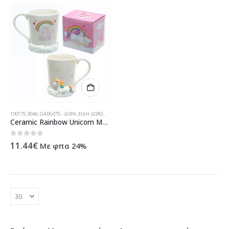
100175
,
9046
,
GADGETS - ΔΏΡΑ
,
ΕΊΔΗ ΔΏΡΩΝ
,
ΠΡΟΪΌΝΤΑ TECHNOSHOP
Ceramic Rainbow Unicorn Mug
0
out of 5
11.44
€
Με φπα 24%