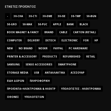
ΕΤΙΚΈΤΕΣ ΠΡΟΪΌΝΤΟΣ
-
30-CHA
30-CTI
30-DME
30-ISE
30-TMP
50-BGN
50-GRO
50-MAK
50-PUC
APPLE
BANK
BLACK
BOOK MAGNET & FANCY
BRAND
CABLE
CARTON (RETAIL)
COMPUTER
DELIVERY
DETECH
ELECTRONIC
FOR
HP
NEW
NO BRAND
NOSKR
PAYPAL
PC HARDWARE
PRINTER & ACCESSORY
PRODUCTS
REFURBISHED
RETAIL
SAMSUNG
SENSO ACCESSORIES
SMARTPHONE
STORAGE MEDIA
USB
ΑΝΤΑΛΛΑΚΤΙΚΆ
ΑΞΕΣΟΥΆΡ
ΕΊΔΗ ΔΏΡΩΝ
ΠΛΗΡΟΦΟΡΙΚΉ
ΠΡΟΪΌΝΤΑ>ΗΛΕΚΤΡΟΝΙΚΆ & ΗΛΕΚΤΡ
ΥΠΟΛΟΓΙΣΤΈΣ - ΗΛΕΚΤΡΟΝΙΚΆ
ΟΘΌΝΕΣ
ΥΠΟΛΟΓΙΣΤΏΝ