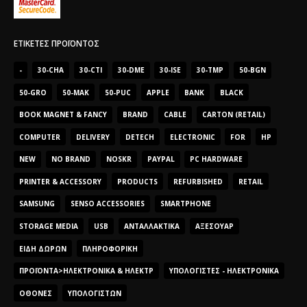
ΕΤΙΚΈΤΕΣ ΠΡΟΪΌΝΤΟΣ
-
30-CHA
30-CTI
30-DME
30-ISE
30-TMP
50-BGN
50-GRO
50-MAK
50-PUC
APPLE
BANK
BLACK
BOOK MAGNET & FANCY
BRAND
CABLE
CARTON (RETAIL)
COMPUTER
DELIVERY
DETECH
ELECTRONIC
FOR
HP
NEW
NO BRAND
NOSKR
PAYPAL
PC HARDWARE
PRINTER & ACCESSORY
PRODUCTS
REFURBISHED
RETAIL
SAMSUNG
SENSO ACCESSORIES
SMARTPHONE
STORAGE MEDIA
USB
ΑΝΤΑΛΛΑΚΤΙΚΆ
ΑΞΕΣΟΥΆΡ
ΕΊΔΗ ΔΏΡΩΝ
ΠΛΗΡΟΦΟΡΙΚΉ
ΠΡΟΪΌΝΤΑ>ΗΛΕΚΤΡΟΝΙΚΆ & ΗΛΕΚΤΡ
ΥΠΟΛΟΓΙΣΤΈΣ - ΗΛΕΚΤΡΟΝΙΚΆ
ΟΘΌΝΕΣ
ΥΠΟΛΟΓΙΣΤΏΝ