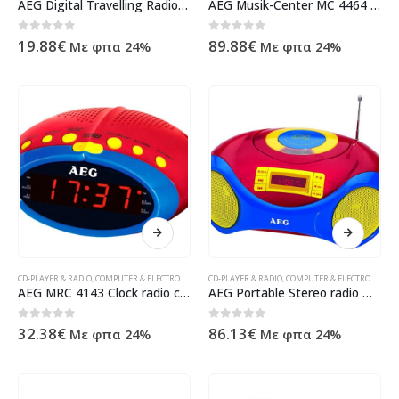
AEG Digital Travelling Radio DRR 4107
AEG Musik-Center MC 4464 CD/MP3 Kids Line
0
out of 5
0
out of 5
19.88
€
89.88
€
Με φπα 24%
Με φπα 24%
CD-PLAYER & RADIO
,
COMPUTER & ELECTRONIC
,
CONSUMER ELECTRONIC
CD-PLAYER & RADIO
,
COMPUTER & ELECTRONIC
,
ΠΡΟΪΌΝΤΑ ΠΛΗΡΟΦΟΡΙΚΉΣ -
,
CO
AEG MRC 4143 Clock radio color
AEG Portable Stereo radio with CD SR 4363 CD Kids Line
0
out of 5
0
out of 5
32.38
€
86.13
€
Με φπα 24%
Με φπα 24%