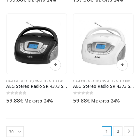
CD-PLAYER & RADIO
,
COMPUTER & ELECTRONIC
,
CONSUMER ELECTRONIC
CD-PLAYER & RADIO
,
COMPUTER & ELECTRONIC
,
ΠΡΟΪΌΝΤΑ ΠΛΗΡΟΦΟΡΙΚΉΣ -
,
CO
AEG Stereo Radio SR 4373 SD/USB black
AEG Stereo Radio SR 4373 SD/USB white
0
out of 5
0
out of 5
59.88
€
59.88
€
Με φπα 24%
Με φπα 24%
1
2