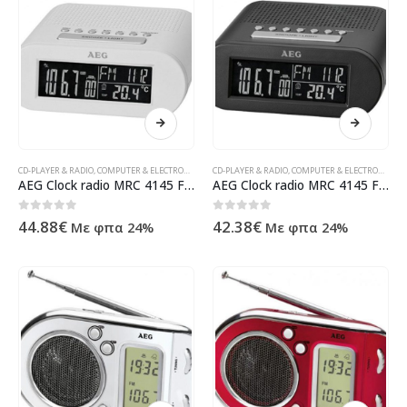
CD-PLAYER & RADIO
,
COMPUTER & ELECTRONIC
,
CONSUMER ELECTRONIC
CD-PLAYER & RADIO
,
COMPUTER & ELECTRONIC
,
ΠΡΟΪΌΝΤΑ ΠΛΗΡΟΦΟΡΙΚΉΣ -
,
CO
AEG Clock radio MRC 4145 F White
AEG Clock radio MRC 4145 F Black
0
out of 5
0
out of 5
44.88
€
42.38
€
Με φπα 24%
Με φπα 24%