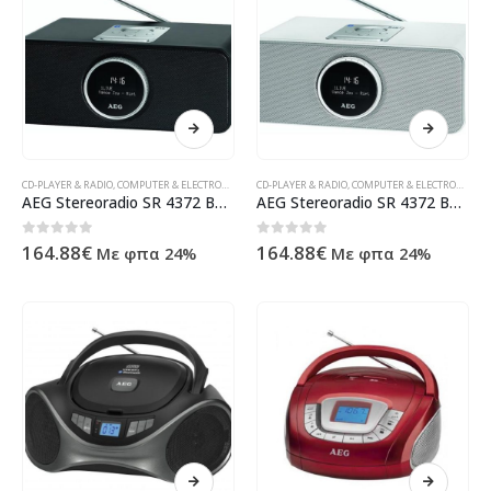
CD-PLAYER & RADIO
,
COMPUTER & ELECTRONIC
,
CONSUMER ELECTRONIC
CD-PLAYER & RADIO
,
COMPUTER & ELECTRONIC
,
ΠΡΟΪΌΝΤΑ ΠΛΗΡΟΦΟΡΙΚΉΣ -
,
CO
AEG Stereoradio SR 4372 BT/DAB+ (Black)
AEG Stereoradio SR 4372 BT/DAB+ (White)
0
out of 5
0
out of 5
164.88
€
164.88
€
Με φπα 24%
Με φπα 24%