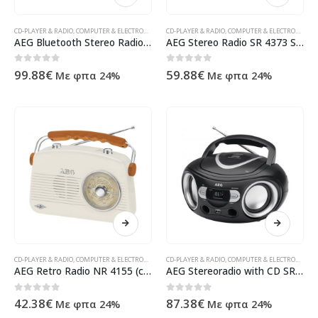
CD-PLAYER & RADIO
,
COMPUTER & ELECTRONIC
,
CONSUMER ELECTRONIC
CD-PLAYER & RADIO
,
COMPUTER & ELECTRONIC
,
ΠΡΟΪΌΝΤΑ ΠΛΗΡΟΦΟΡΙΚΉΣ -
,
CO
AEG Bluetooth Stereo Radio with CD/MP3 SR 4375 BT/CD/USB/MP3 black
AEG Stereo Radio SR 4373 SD/USB red
0
out of 5
0
out of 5
99.88
€
59.88
€
Με φπα 24%
Με φπα 24%
CD-PLAYER & RADIO
,
COMPUTER & ELECTRONIC
,
CONSUMER ELECTRONIC
CD-PLAYER & RADIO
,
COMPUTER & ELECTRONIC
,
ΠΡΟΪΌΝΤΑ ΠΛΗΡΟΦΟΡΙΚΉΣ -
,
CO
AEG Retro Radio NR 4155 (creme)
AEG Stereoradio with CD SR 4374 (black)
0
out of 5
0
out of 5
42.38
€
87.38
€
Με φπα 24%
Με φπα 24%