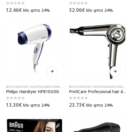
0
out of 5
0
out of 5
12.46
€
32.06
€
Με φπα 24%
Με φπα 24%
BATH & SANITARY
,
HAARTROCKNER & FÖNS
,
HOUSEHOLD
BATH & SANITARY
,
ΠΡΟΪΌΝΤΑ ΠΛΗΡΟΦΟΡΙΚΉΣ - ΚΙΝΗΤΉΣ ΤΗΛ
,
HAARTROCKNER & FÖNS
,
HOUS
Philips Hairdryer HP8103/00
ProfiCare Professional hair dryer PC-HT 3033
0
out of 5
0
out of 5
13.30
€
23.73
€
Με φπα 24%
Με φπα 24%