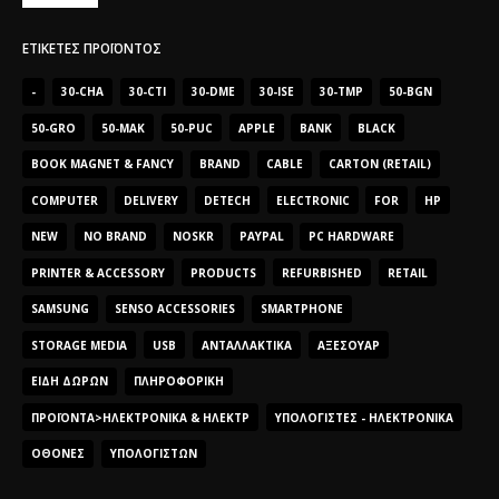
ΕΤΙΚΈΤΕΣ ΠΡΟΪΌΝΤΟΣ
-
30-CHA
30-CTI
30-DME
30-ISE
30-TMP
50-BGN
50-GRO
50-MAK
50-PUC
APPLE
BANK
BLACK
BOOK MAGNET & FANCY
BRAND
CABLE
CARTON (RETAIL)
COMPUTER
DELIVERY
DETECH
ELECTRONIC
FOR
HP
NEW
NO BRAND
NOSKR
PAYPAL
PC HARDWARE
PRINTER & ACCESSORY
PRODUCTS
REFURBISHED
RETAIL
SAMSUNG
SENSO ACCESSORIES
SMARTPHONE
STORAGE MEDIA
USB
ΑΝΤΑΛΛΑΚΤΙΚΆ
ΑΞΕΣΟΥΆΡ
ΕΊΔΗ ΔΏΡΩΝ
ΠΛΗΡΟΦΟΡΙΚΉ
ΠΡΟΪΌΝΤΑ>ΗΛΕΚΤΡΟΝΙΚΆ & ΗΛΕΚΤΡ
ΥΠΟΛΟΓΙΣΤΈΣ - ΗΛΕΚΤΡΟΝΙΚΆ
ΟΘΌΝΕΣ
ΥΠΟΛΟΓΙΣΤΏΝ