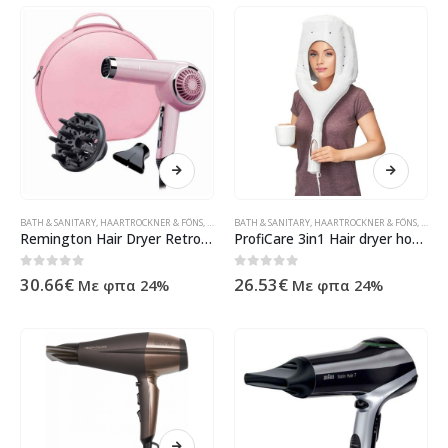
BATH & SANITARY
,
HAARTROCKNER & FÖNS
,
HOUSEHOLD
BATH & SANITARY
,
ΠΡΟΪΌΝΤΑ ΠΛΗΡΟΦΟΡΙΚΉΣ - ΚΙΝΗΤΉΣ ΤΗΛ
,
HAARTROCKNER & FÖNS
,
HOUS
Remington Hair Dryer Retro Pink Lady D4110OP
ProfiCare 3in1 Hair dryer hood PC-HTH 3003 white
0
out of 5
0
out of 5
30.66
€
26.53
€
Με φπα 24%
Με φπα 24%