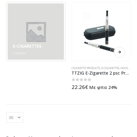
E-CIGARETTES
1
ΠΡΟΪΌΝ
CIGARETTE PRODUCTS
,
E-CIGARETTES
,
HOUSEHOLD
TTZIG E-Zigarette 2 psc Proset 650mAh with bag (silver)
0
out of 5
22.26
€
Με φπα 24%