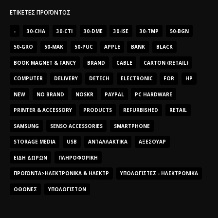
ΕΤΙΚΈΤΕΣ ΠΡΟΪΌΝΤΟΣ
-
30-CHA
30-CTI
30-DME
30-ISE
30-TMP
50-BGN
50-GRO
50-MAK
50-PUC
APPLE
BANK
BLACK
BOOK MAGNET & FANCY
BRAND
CABLE
CARTON (RETAIL)
COMPUTER
DELIVERY
DETECH
ELECTRONIC
FOR
HP
NEW
NO BRAND
NOSKR
PAYPAL
PC HARDWARE
PRINTER & ACCESSORY
PRODUCTS
REFURBISHED
RETAIL
SAMSUNG
SENSO ACCESSORIES
SMARTPHONE
STORAGE MEDIA
USB
ΑΝΤΑΛΛΑΚΤΙΚΆ
ΑΞΕΣΟΥΆΡ
ΕΊΔΗ ΔΏΡΩΝ
ΠΛΗΡΟΦΟΡΙΚΉ
ΠΡΟΪΌΝΤΑ>ΗΛΕΚΤΡΟΝΙΚΆ & ΗΛΕΚΤΡ
ΥΠΟΛΟΓΙΣΤΈΣ - ΗΛΕΚΤΡΟΝΙΚΆ
ΟΘΌΝΕΣ
ΥΠΟΛΟΓΙΣΤΏΝ