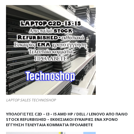
LAPTOP SALES TECHNOSHOP
ΥΠΟΛΟΓΙΣΤΕΣ C2D – I3 – I5 AMD HP / DELL / LENOVO ΑΠΟ ΠΑΛΙΌ
STOCK REFURBISHED – ΕΚΘΕΣΙΑΚΟΊ ΕΥΚΑΙΡΊΕΣ ΈΝΑ ΧΡΌΝΟ
ΕΓΓΎΗΣΗ ΤΕΛΕΥΤΑΊΑ ΚΟΜΜΆΤΙΑ ΠΡΟΛΑΒΕΤΕ