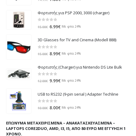
price
τρέχουσα
was:
τιμή
Φορτιστής για PSP 2000, 3000 (charger)
14.99€.
είναι:
7.80€.
0
out of 5
Original
Η
6.99
€
Με φπα 24%
15.00
€
price
τρέχουσα
was:
τιμή
3D Glasses for TV and Cinema (Modell 888)
15.00€.
είναι:
6.99€.
0
out of 5
Original
Η
8.99
€
Με φπα 24%
15.00
€
price
τρέχουσα
was:
τιμή
Φορτιστής (Charger) για Nintendo DS Lite Bulk
15.00€.
είναι:
8.99€.
0
out of 5
Original
Η
9.99
€
Με φπα 24%
12.00
€
price
τρέχουσα
was:
τιμή
USB to RS232 (9-pin serial ) Adapter Techline
12.00€.
είναι:
9.99€.
0
out of 5
Original
Η
8.00
€
Με φπα 24%
10.00
€
price
τρέχουσα
was:
τιμή
ΕΠΏΝΥΜΑ ΜΕΤΑΧΕΙΡΙΣΜΈΝΑ – ΑΝΑΚΑΤΑΣΚΕΥΑΣΜΈΝΑ –
10.00€.
είναι:
LAPTOPS CORE2DUO, AMD, I3, I5, ΑΠΌ 80 ΕΥΡΏ ΜΕ ΕΓΓΎΗΣΗ 1
8.00€.
ΧΡΌΝΟ.