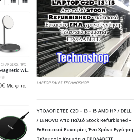
S CHARGERS
,
ΠΡΟΪΌΝΤΑ ΠΛΗΡΟΦΟΡΙΚΉΣ - ΚΙΝΗΤΉΣ ΤΗΛΕΦΩΝΊΑΣ - ΗΛΕΚΤΡΟΝΙΚΆ
2-in-1 Magnetic Wireless Charger / Stand – 15W
LAPTOP SALES TECHNOSHOP
 5
0
€
Με φπα
ΥΠΟΛΟΓΙΣΤΕΣ C2D – I3 – I5 AMD HP / DELL
/ LENOVO Απο Παλιό Stock Refurbished –
Εκθεσιακοί Ευκαιρίες Ένα Χρόνο Εγγύηση
Τελευταία Κομμάτια ΠΡΟΛΑΒΕΤΕ