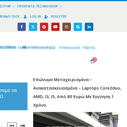
ΕΣΟΥΆΡ
ΠΡΟΪΌΝΤΑ TECHNOSHOP
ΜΈΝΑ/STOCK
LOG IN
REGISTER
02799890
|
info@technoshop,gr
|
Υπεύθυνο Service Υπολογιστών
|
Επικοινωνία - Χάρτης
0
Επώνυμα Μεταχειρισμένα –
Ανακατασκευασμένα – Laptops Core2duo,
σαμε να
ΤΟ
AMD, I3, I5, Από 80 Ευρώ Με Εγγύηση 1
Χρόνο.