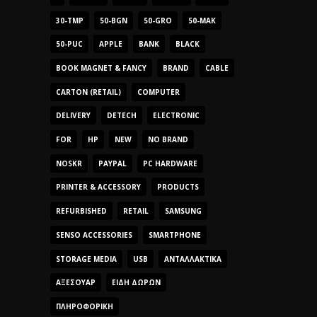
30-TMP
50-BGN
50-GRO
50-MAK
50-PUC
APPLE
BANK
BLACK
BOOK MAGNET & FANCY
BRAND
CABLE
CARTON (RETAIL)
COMPUTER
DELIVERY
DETECH
ELECTRONIC
FOR
HP
NEW
NO BRAND
NOSKR
PAYPAL
PC HARDWARE
PRINTER & ACCESSORY
PRODUCTS
REFURBISHED
RETAIL
SAMSUNG
SENSO ACCESSORIES
SMARTPHONE
STORAGE MEDIA
USB
ΑΝΤΑΛΛΑΚΤΙΚΆ
ΑΞΕΣΟΥΆΡ
ΕΊΔΗ ΔΏΡΩΝ
ΠΛΗΡΟΦΟΡΙΚΉ