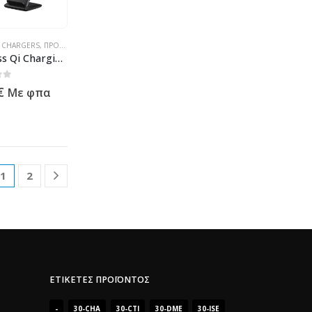
S CHARGERS
,
ΠΡΟΪΌΝΤΑ ΠΛΗΡΟΦΟΡΙΚΉΣ - ΚΙΝΗΤΉΣ ΤΗΛΕΦΩΝΊΑΣ - ΗΛΕΚΤΡΟΝΙΚΆ
Wireless Qi Charging Holder – 10W – Black
 5
€
Με φπα
1
2
ΕΤΙΚΈΤΕΣ ΠΡΟΪΌΝΤΟΣ
-
30-CHA
30-CTI
30-DME
30-ISE