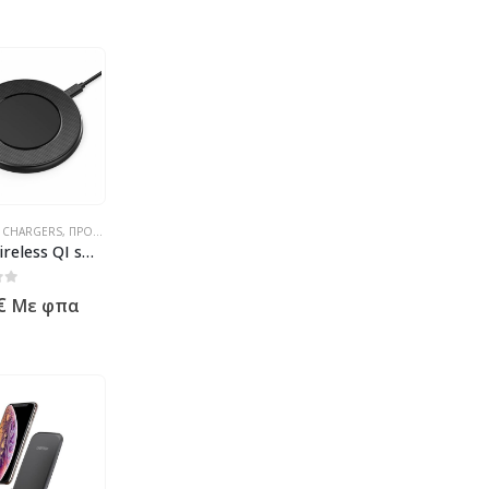
S CHARGERS
,
ΠΡΟΪΌΝΤΑ ΠΛΗΡΟΦΟΡΙΚΉΣ - ΚΙΝΗΤΉΣ ΤΗΛΕΦΩΝΊΑΣ - ΗΛΕΚΤΡΟΝΙΚΆ
10W Wireless QI smartphone charger – 5V-2A – Black
 5
€
Με φπα