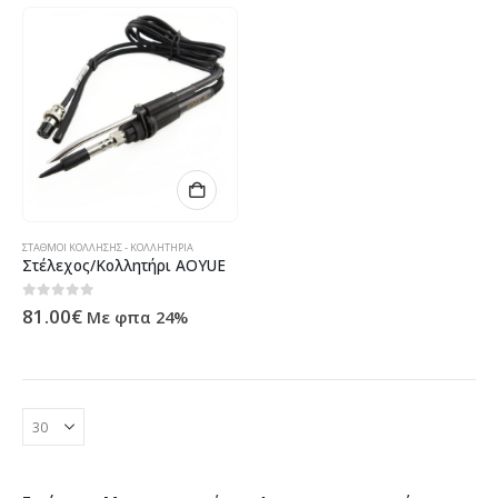
ΣΤΑΘΜΟΊ ΚΌΛΛΗΣΗΣ - ΚΟΛΛΗΤΉΡΙΑ
Στέλεχος/Κολλητήρι AOYUE
0
out of 5
81.00
€
Με φπα 24%