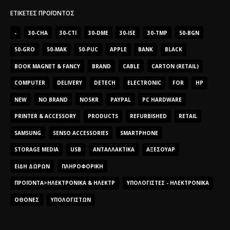
ΕΤΙΚΈΤΕΣ ΠΡΟΪΌΝΤΟΣ
-
30-CHA
30-CTI
30-DME
30-ISE
30-TMP
50-BGN
50-GRO
50-MAK
50-PUC
APPLE
BANK
BLACK
BOOK MAGNET & FANCY
BRAND
CABLE
CARTON (RETAIL)
COMPUTER
DELIVERY
DETECH
ELECTRONIC
FOR
HP
NEW
NO BRAND
NOSKR
PAYPAL
PC HARDWARE
PRINTER & ACCESSORY
PRODUCTS
REFURBISHED
RETAIL
SAMSUNG
SENSO ACCESSORIES
SMARTPHONE
STORAGE MEDIA
USB
ΑΝΤΑΛΛΑΚΤΙΚΆ
ΑΞΕΣΟΥΆΡ
ΕΊΔΗ ΔΏΡΩΝ
ΠΛΗΡΟΦΟΡΙΚΉ
ΠΡΟΪΌΝΤΑ>ΗΛΕΚΤΡΟΝΙΚΆ & ΗΛΕΚΤΡ
ΥΠΟΛΟΓΙΣΤΈΣ - ΗΛΕΚΤΡΟΝΙΚΆ
ΟΘΌΝΕΣ
ΥΠΟΛΟΓΙΣΤΏΝ