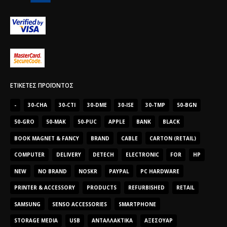
ΕΤΙΚΈΤΕΣ ΠΡΟΪΌΝΤΟΣ
-
30-CHA
30-CTI
30-DME
30-ISE
30-TMP
50-BGN
50-GRO
50-MAK
50-PUC
APPLE
BANK
BLACK
BOOK MAGNET & FANCY
BRAND
CABLE
CARTON (RETAIL)
COMPUTER
DELIVERY
DETECH
ELECTRONIC
FOR
HP
NEW
NO BRAND
NOSKR
PAYPAL
PC HARDWARE
PRINTER & ACCESSORY
PRODUCTS
REFURBISHED
RETAIL
SAMSUNG
SENSO ACCESSORIES
SMARTPHONE
STORAGE MEDIA
USB
ΑΝΤΑΛΛΑΚΤΙΚΆ
ΑΞΕΣΟΥΆΡ