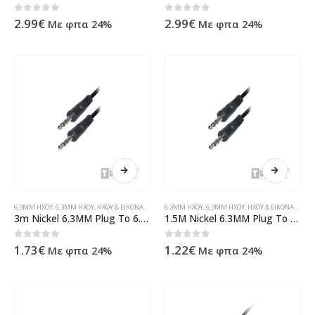
0
out of 5
0
out of 5
2.99
€
2.99
€
Με φπα 24%
Με φπα 24%
6.3MM ΗΧΟΥ
,
6.3MM ΗΧΟΥ
,
ΉΧΟΥ & ΕΙΚΌΝΑΣ
,
ΠΡΟΪΌΝΤΑ>ΚΑΛΏΔΙΑ>ΉΧΟΥ & ΕΙΚΌΝΑΣ>JACK 3.5MM
6.3MM ΗΧΟΥ
,
6.3MM ΗΧΟΥ
,
ΉΧΟΥ & ΕΙΚΌΝΑΣ
,
ΠΡΟ
3m Nickel 6.3MM Plug To 6.3MM Plug Mono
1.5M Nickel 6.3MM Plug To 6.3MM Plug Mono
0
out of 5
0
out of 5
1.73
€
1.22
€
Με φπα 24%
Με φπα 24%