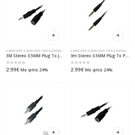
6.3MM ΗΧΟΥ
,
6.3MM ΗΧΟΥ
,
ΉΧΟΥ & ΕΙΚΌΝΑΣ
,
ΠΡΟΪΌΝΤΑ>ΚΑΛΏΔΙΑ>ΉΧΟΥ & ΕΙΚΌΝΑΣ>JACK 3.5MM
6.3MM ΗΧΟΥ
,
6.3MM ΗΧΟΥ
,
ΉΧΟΥ & ΕΙΚΌΝΑΣ
,
ΠΡΟ
3M Stereo 3.5MM Plug To Jack Mf Nickle ( 11832 )
3m Stereo 3.5MM Plug To Plug Mm Nickel
0
out of 5
0
out of 5
2.99
€
2.99
€
Με φπα 24%
Με φπα 24%