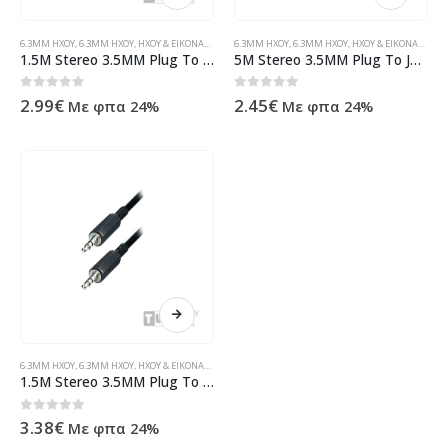
6.3MM ΗΧΟΥ
,
6.3MM ΗΧΟΥ
,
ΉΧΟΥ & ΕΙΚΌΝΑΣ
,
ΠΡΟΪΌΝΤΑ>ΚΑΛΏΔΙΑ>ΉΧΟΥ & ΕΙΚΌΝΑΣ>JACK 3.5MM
6.3MM ΗΧΟΥ
,
6.3MM ΗΧΟΥ
,
ΉΧΟΥ & ΕΙΚΌΝΑΣ
,
ΠΡΟ
1.5M Stereo 3.5MM Plug To Plug Mm Nickel ( 11795 )
5M Stereo 3.5MM Plug To Jack Mf Nickle Flat ( 11644 )
0
out of 5
0
out of 5
2.99
€
2.45
€
Με φπα 24%
Με φπα 24%
6.3MM ΗΧΟΥ
,
6.3MM ΗΧΟΥ
,
ΉΧΟΥ & ΕΙΚΌΝΑΣ
,
ΠΡΟΪΌΝΤΑ>ΚΑΛΏΔΙΑ>ΉΧΟΥ & ΕΙΚΌΝΑΣ>JACK 3.5MM
1.5M Stereo 3.5MM Plug To Plug Mm Nickel
0
out of 5
3.38
€
Με φπα 24%