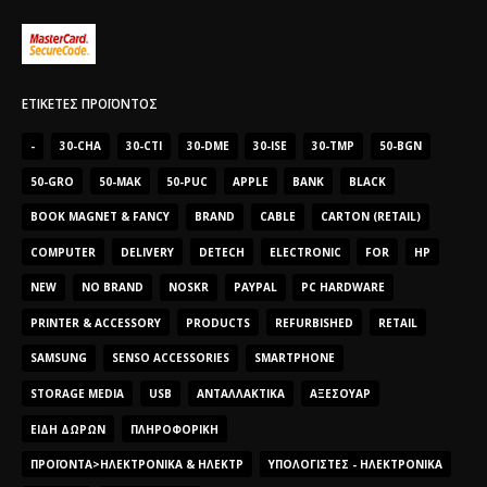
ΕΤΙΚΈΤΕΣ ΠΡΟΪΌΝΤΟΣ
-
30-CHA
30-CTI
30-DME
30-ISE
30-TMP
50-BGN
50-GRO
50-MAK
50-PUC
APPLE
BANK
BLACK
BOOK MAGNET & FANCY
BRAND
CABLE
CARTON (RETAIL)
COMPUTER
DELIVERY
DETECH
ELECTRONIC
FOR
HP
NEW
NO BRAND
NOSKR
PAYPAL
PC HARDWARE
PRINTER & ACCESSORY
PRODUCTS
REFURBISHED
RETAIL
SAMSUNG
SENSO ACCESSORIES
SMARTPHONE
STORAGE MEDIA
USB
ΑΝΤΑΛΛΑΚΤΙΚΆ
ΑΞΕΣΟΥΆΡ
ΕΊΔΗ ΔΏΡΩΝ
ΠΛΗΡΟΦΟΡΙΚΉ
ΠΡΟΪΌΝΤΑ>ΗΛΕΚΤΡΟΝΙΚΆ & ΗΛΕΚΤΡ
ΥΠΟΛΟΓΙΣΤΈΣ - ΗΛΕΚΤΡΟΝΙΚΆ