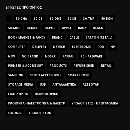
ΕΤΙΚΈΤΕΣ ΠΡΟΪΌΝΤΟΣ
-
30-CHA
30-CTI
30-DME
30-ISE
30-TMP
50-BGN
50-GRO
50-MAK
50-PUC
APPLE
BANK
BLACK
BOOK MAGNET & FANCY
BRAND
CABLE
CARTON (RETAIL)
COMPUTER
DELIVERY
DETECH
ELECTRONIC
FOR
HP
NEW
NO BRAND
NOSKR
PAYPAL
PC HARDWARE
PRINTER & ACCESSORY
PRODUCTS
REFURBISHED
RETAIL
SAMSUNG
SENSO ACCESSORIES
SMARTPHONE
STORAGE MEDIA
USB
ΑΝΤΑΛΛΑΚΤΙΚΆ
ΑΞΕΣΟΥΆΡ
ΕΊΔΗ ΔΏΡΩΝ
ΠΛΗΡΟΦΟΡΙΚΉ
ΠΡΟΪΌΝΤΑ>ΗΛΕΚΤΡΟΝΙΚΆ & ΗΛΕΚΤΡ
ΥΠΟΛΟΓΙΣΤΈΣ - ΗΛΕΚΤΡΟΝΙΚΆ
ΟΘΌΝΕΣ
ΥΠΟΛΟΓΙΣΤΏΝ