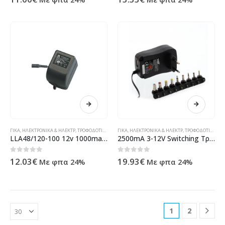
ΓΙΚΆ
,
ΗΛΕΚΤΡΟΝΙΚΆ & ΗΛΕΚΤΡ
,
ΤΡΟΦΟΔΟΤΙΚΆ
,
ΤΡΟΦΟΔΟΤΙΚΆ
ΓΙΚΆ
,
ΗΛΕΚΤΡΟΝΙΚΆ & ΗΛΕΚΤΡ
,
ΤΡΟΦΟΔΟΤΙΚΆ ΠΟΛΛΑΠΛΉΣ ΕΞ.
,
ΤΡΟΦΟΔΟΤΙΚΆ
,
ΤΡ
LLA48/120-100 12v 1000ma Σταθεροποιημένο Πακακι Μονής Εξόδου
2500mA 3-12V Switching Τροφοδοτικό AC/DC
0
out of 5
0
out of 5
12.03
€
19.93
€
Με φπα 24%
Με φπα 24%
1
2