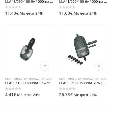
LLA48/090-100 9v 1000ma Σταθεροποιημένο Πακακι Μονής Εξόδου ( 45022 )
LLA41/060-100 6v 1000ma Σταθεροποιημένο Πακακι Μονής Εξόδου ( 45021 )
0
out of 5
0
out of 5
11.40
€
11.00
€
Με φπα 24%
Με φπα 24%
ΓΙΚΆ>ΤΡΟΦΟΔΟΤΙΚΆ>ΤΡΟΦΟΔΟΤΙΚΆ ΠΟΛΛΑΠΛΉΣ ΕΞ.
,
ΠΡΟΪΌΝΤΑ>ΗΛΕΚΤΡΟΝΙΚΆ & ΗΛΕΚΤΡ
,
ΤΡΟΦΟΔ
ΓΙΚΆ>ΤΡΟΦΟΔΟΤΙΚΆ>ΤΡΟΦΟΔΟΤΙΚΆ ΠΟΛΛΑΠΛΉΣ ΕΞ.
LLAS05100U 600mA Power Adaptor For Car DC/DC USB Sv Dc ( 45011 )
LLACS3500 3500mA 70w Power Adaptor For Car DC/DCRegulated ( 45010 )
0
out of 5
0
out of 5
4.41
€
26.73
€
Με φπα 24%
Με φπα 24%