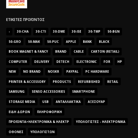
ΕΤΙΚΈΤΕΣ ΠΡΟΪΌΝΤΟΣ
-
30-CHA
30-CTI
30-DME
30-ISE
30-TMP
50-BGN
50-GRO
50-MAK
50-PUC
APPLE
BANK
BLACK
BOOK MAGNET & FANCY
BRAND
CABLE
CARTON (RETAIL)
COMPUTER
DELIVERY
DETECH
ELECTRONIC
FOR
HP
NEW
NO BRAND
NOSKR
PAYPAL
PC HARDWARE
PRINTER & ACCESSORY
PRODUCTS
REFURBISHED
RETAIL
SAMSUNG
SENSO ACCESSORIES
SMARTPHONE
STORAGE MEDIA
USB
ΑΝΤΑΛΛΑΚΤΙΚΆ
ΑΞΕΣΟΥΆΡ
ΕΊΔΗ ΔΏΡΩΝ
ΠΛΗΡΟΦΟΡΙΚΉ
ΠΡΟΪΌΝΤΑ>ΗΛΕΚΤΡΟΝΙΚΆ & ΗΛΕΚΤΡ
ΥΠΟΛΟΓΙΣΤΈΣ - ΗΛΕΚΤΡΟΝΙΚΆ
ΟΘΌΝΕΣ
ΥΠΟΛΟΓΙΣΤΏΝ