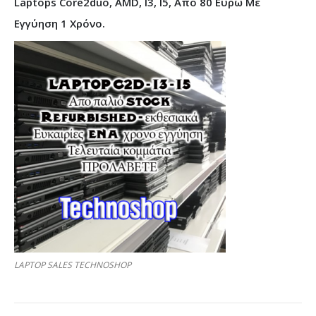
Laptops Core2duo, AMD, I3, I5, Από 80 Ευρώ Με
Εγγύηση 1 Χρόνο.
LAPTOP SALES TECHNOSHOP