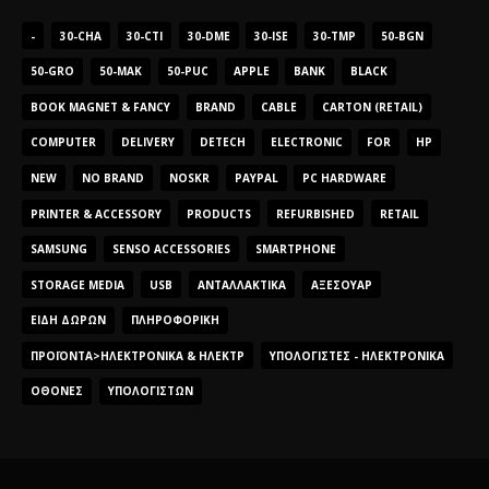
-
30-CHA
30-CTI
30-DME
30-ISE
30-TMP
50-BGN
50-GRO
50-MAK
50-PUC
APPLE
BANK
BLACK
BOOK MAGNET & FANCY
BRAND
CABLE
CARTON (RETAIL)
COMPUTER
DELIVERY
DETECH
ELECTRONIC
FOR
HP
NEW
NO BRAND
NOSKR
PAYPAL
PC HARDWARE
PRINTER & ACCESSORY
PRODUCTS
REFURBISHED
RETAIL
SAMSUNG
SENSO ACCESSORIES
SMARTPHONE
STORAGE MEDIA
USB
ΑΝΤΑΛΛΑΚΤΙΚΆ
ΑΞΕΣΟΥΆΡ
ΕΊΔΗ ΔΏΡΩΝ
ΠΛΗΡΟΦΟΡΙΚΉ
ΠΡΟΪΌΝΤΑ>ΗΛΕΚΤΡΟΝΙΚΆ & ΗΛΕΚΤΡ
ΥΠΟΛΟΓΙΣΤΈΣ - ΗΛΕΚΤΡΟΝΙΚΆ
ΟΘΌΝΕΣ
ΥΠΟΛΟΓΙΣΤΏΝ