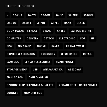
ΕΤΙΚΈΤΕΣ ΠΡΟΪΌΝΤΟΣ
-
30-CHA
30-CTI
30-DME
30-ISE
30-TMP
50-BGN
50-GRO
50-MAK
50-PUC
APPLE
BANK
BLACK
BOOK MAGNET & FANCY
BRAND
CABLE
CARTON (RETAIL)
COMPUTER
DELIVERY
DETECH
ELECTRONIC
FOR
HP
NEW
NO BRAND
NOSKR
PAYPAL
PC HARDWARE
PRINTER & ACCESSORY
PRODUCTS
REFURBISHED
RETAIL
SAMSUNG
SENSO ACCESSORIES
SMARTPHONE
STORAGE MEDIA
USB
ΑΝΤΑΛΛΑΚΤΙΚΆ
ΑΞΕΣΟΥΆΡ
ΕΊΔΗ ΔΏΡΩΝ
ΠΛΗΡΟΦΟΡΙΚΉ
ΠΡΟΪΌΝΤΑ>ΗΛΕΚΤΡΟΝΙΚΆ & ΗΛΕΚΤΡ
ΥΠΟΛΟΓΙΣΤΈΣ - ΗΛΕΚΤΡΟΝΙΚΆ
ΟΘΌΝΕΣ
ΥΠΟΛΟΓΙΣΤΏΝ