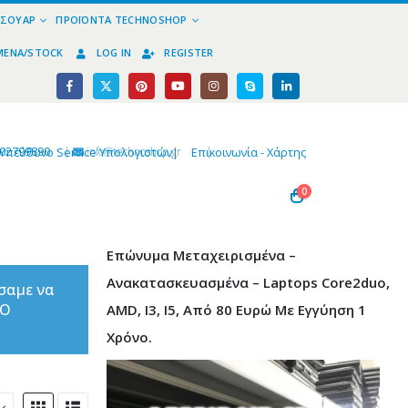
ΕΣΟΥΆΡ
ΠΡΟΪΌΝΤΑ TECHNOSHOP
ΜΈΝΑ/STOCK
LOG IN
REGISTER
02799890
|
info@technoshop,gr
|
Υπεύθυνο Service Υπολογιστών
|
Επικοινωνία - Χάρτης
0
Επώνυμα Μεταχειρισμένα –
Ανακατασκευασμένα – Laptops Core2duo,
σαμε να
ΤΟ
AMD, I3, I5, Από 80 Ευρώ Με Εγγύηση 1
Χρόνο.