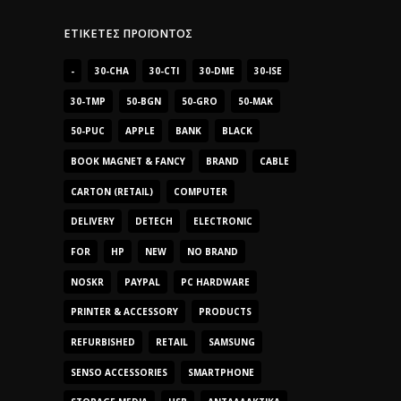
ΕΤΙΚΈΤΕΣ ΠΡΟΪΌΝΤΟΣ
-
30-CHA
30-CTI
30-DME
30-ISE
30-TMP
50-BGN
50-GRO
50-MAK
50-PUC
APPLE
BANK
BLACK
BOOK MAGNET & FANCY
BRAND
CABLE
CARTON (RETAIL)
COMPUTER
DELIVERY
DETECH
ELECTRONIC
FOR
HP
NEW
NO BRAND
NOSKR
PAYPAL
PC HARDWARE
PRINTER & ACCESSORY
PRODUCTS
REFURBISHED
RETAIL
SAMSUNG
SENSO ACCESSORIES
SMARTPHONE