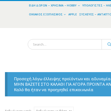
ΕΊΔΗ ΔΏΡΩΝ – ΧΡΉΣΙΜΑ – HOBBY
ΥΠΟΛΟΓΙΣΤΈΣ – ΗΛ
ΟΙΚΙΑΚΌΣ ΕΞΟΠΛΙΣΜΌΣ
APPLE
ΣΥΣΚΕΥΈΣ – ΑΝΤΆΠΤ
Προσοχή λόγω έλλειψης προϊόντων και αδυναμί
ΜΗΝ ΒΑΖΕΤΕ ΣΤΟ ΚΑΛΑΘΙ ΓΙΑ ΑΓΟΡΑ ΠΡΟΙΝΤΑ 
Καλό θα ήταν να προηγηθεί επικοινωνία
Ταξινόμηση κατά: