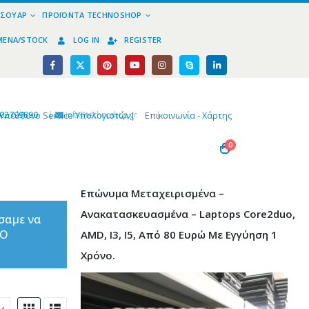
ΕΣΟΥΆΡ
ΠΡΟΪΌΝΤΑ TECHNOSHOP
ΜΈΝΑ/STOCK
LOG IN
REGISTER
02799890
|
info@technoshop,gr
|
Υπεύθυνο Service Υπολογιστών
|
Επικοινωνία - Χάρτης
0
Επώνυμα Μεταχειρισμένα –
Ανακατασκευασμένα – Laptops Core2duo,
σαμε να
ΤΟ
AMD, I3, I5, Από 80 Ευρώ Με Εγγύηση 1
Χρόνο.