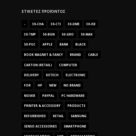
ΕΤΙΚΈΤΕΣ ΠΡΟΪΌΝΤΟΣ
-
30-CHA
30-CTI
30-DME
30-ISE
30-TMP
50-BGN
50-GRO
50-MAK
50-PUC
APPLE
BANK
BLACK
BOOK MAGNET & FANCY
BRAND
CABLE
CARTON (RETAIL)
COMPUTER
DELIVERY
DETECH
ELECTRONIC
FOR
HP
NEW
NO BRAND
NOSKR
PAYPAL
PC HARDWARE
PRINTER & ACCESSORY
PRODUCTS
REFURBISHED
RETAIL
SAMSUNG
SENSO ACCESSORIES
SMARTPHONE