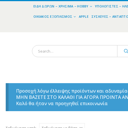
ΕΊΔΗ ΔΏΡΩΝ – ΧΡΉΣΙΜΑ – HOBBY
ΥΠΟΛΟΓΙΣΤΈΣ – ΗΛ
ΟΙΚΙΑΚΌΣ ΕΞΟΠΛΙΣΜΌΣ
APPLE
ΣΥΣΚΕΥΈΣ – ΑΝΤΆΠΤ
Προσοχή λόγω έλλειψης προϊόντων και αδυναμί
ΜΗΝ ΒΑΖΕΤΕ ΣΤΟ ΚΑΛΑΘΙ ΓΙΑ ΑΓΟΡΑ ΠΡΟΙΝΤΑ 
Καλό θα ήταν να προηγηθεί επικοινωνία
Ταξινόμηση κατά: