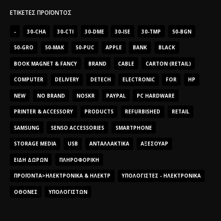
ΕΤΙΚΈΤΕΣ ΠΡΟΪΌΝΤΟΣ
-
30-CHA
30-CTI
30-DME
30-ISE
30-TMP
50-BGN
50-GRO
50-MAK
50-PUC
APPLE
BANK
BLACK
BOOK MAGNET & FANCY
BRAND
CABLE
CARTON (RETAIL)
COMPUTER
DELIVERY
DETECH
ELECTRONIC
FOR
HP
NEW
NO BRAND
NOSKR
PAYPAL
PC HARDWARE
PRINTER & ACCESSORY
PRODUCTS
REFURBISHED
RETAIL
SAMSUNG
SENSO ACCESSORIES
SMARTPHONE
STORAGE MEDIA
USB
ΑΝΤΑΛΛΑΚΤΙΚΆ
ΑΞΕΣΟΥΆΡ
ΕΊΔΗ ΔΏΡΩΝ
ΠΛΗΡΟΦΟΡΙΚΉ
ΠΡΟΪΌΝΤΑ>ΗΛΕΚΤΡΟΝΙΚΆ & ΗΛΕΚΤΡ
ΥΠΟΛΟΓΙΣΤΈΣ - ΗΛΕΚΤΡΟΝΙΚΆ
ΟΘΌΝΕΣ
ΥΠΟΛΟΓΙΣΤΏΝ