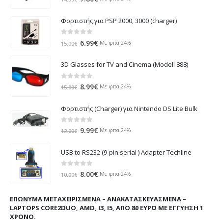
price
τρέχουσα
was:
τιμή
Φορτιστής για PSP 2000, 3000 (charger)
14.99€.
είναι:
7.80€.
0
out of 5
Original
Η
6.99
€
Με φπα 24%
15.00
€
price
τρέχουσα
was:
τιμή
3D Glasses for TV and Cinema (Modell 888)
15.00€.
είναι:
6.99€.
0
out of 5
Original
Η
8.99
€
Με φπα 24%
15.00
€
price
τρέχουσα
was:
τιμή
Φορτιστής (Charger) για Nintendo DS Lite Bulk
15.00€.
είναι:
8.99€.
0
out of 5
Original
Η
9.99
€
Με φπα 24%
12.00
€
price
τρέχουσα
was:
τιμή
USB to RS232 (9-pin serial ) Adapter Techline
12.00€.
είναι:
9.99€.
0
out of 5
Original
Η
8.00
€
Με φπα 24%
10.00
€
price
τρέχουσα
was:
τιμή
ΕΠΏΝΥΜΑ ΜΕΤΑΧΕΙΡΙΣΜΈΝΑ – ΑΝΑΚΑΤΑΣΚΕΥΑΣΜΈΝΑ –
10.00€.
είναι:
LAPTOPS CORE2DUO, AMD, I3, I5, ΑΠΌ 80 ΕΥΡΏ ΜΕ ΕΓΓΎΗΣΗ 1
8.00€.
ΧΡΌΝΟ.