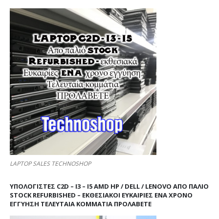
LAPTOP SALES TECHNOSHOP
ΥΠΟΛΟΓΙΣΤΕΣ C2D – I3 – I5 AMD HP / DELL / LENOVO ΑΠΟ ΠΑΛΙΌ
STOCK REFURBISHED – ΕΚΘΕΣΙΑΚΟΊ ΕΥΚΑΙΡΊΕΣ ΈΝΑ ΧΡΌΝΟ
ΕΓΓΎΗΣΗ ΤΕΛΕΥΤΑΊΑ ΚΟΜΜΆΤΙΑ ΠΡΟΛΑΒΕΤΕ