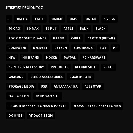
ΕΤΙΚΈΤΕΣ ΠΡΟΪΌΝΤΟΣ
-
30-CHA
30-CTI
30-DME
30-ISE
30-TMP
50-BGN
50-GRO
50-MAK
50-PUC
APPLE
BANK
BLACK
BOOK MAGNET & FANCY
BRAND
CABLE
CARTON (RETAIL)
COMPUTER
DELIVERY
DETECH
ELECTRONIC
FOR
HP
NEW
NO BRAND
NOSKR
PAYPAL
PC HARDWARE
PRINTER & ACCESSORY
PRODUCTS
REFURBISHED
RETAIL
SAMSUNG
SENSO ACCESSORIES
SMARTPHONE
STORAGE MEDIA
USB
ΑΝΤΑΛΛΑΚΤΙΚΆ
ΑΞΕΣΟΥΆΡ
ΕΊΔΗ ΔΏΡΩΝ
ΠΛΗΡΟΦΟΡΙΚΉ
ΠΡΟΪΌΝΤΑ>ΗΛΕΚΤΡΟΝΙΚΆ & ΗΛΕΚΤΡ
ΥΠΟΛΟΓΙΣΤΈΣ - ΗΛΕΚΤΡΟΝΙΚΆ
ΟΘΌΝΕΣ
ΥΠΟΛΟΓΙΣΤΏΝ