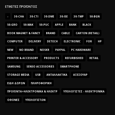
ΕΤΙΚΈΤΕΣ ΠΡΟΪΌΝΤΟΣ
-
30-CHA
30-CTI
30-DME
30-ISE
30-TMP
50-BGN
50-GRO
50-MAK
50-PUC
APPLE
BANK
BLACK
BOOK MAGNET & FANCY
BRAND
CABLE
CARTON (RETAIL)
COMPUTER
DELIVERY
DETECH
ELECTRONIC
FOR
HP
NEW
NO BRAND
NOSKR
PAYPAL
PC HARDWARE
PRINTER & ACCESSORY
PRODUCTS
REFURBISHED
RETAIL
SAMSUNG
SENSO ACCESSORIES
SMARTPHONE
STORAGE MEDIA
USB
ΑΝΤΑΛΛΑΚΤΙΚΆ
ΑΞΕΣΟΥΆΡ
ΕΊΔΗ ΔΏΡΩΝ
ΠΛΗΡΟΦΟΡΙΚΉ
ΠΡΟΪΌΝΤΑ>ΗΛΕΚΤΡΟΝΙΚΆ & ΗΛΕΚΤΡ
ΥΠΟΛΟΓΙΣΤΈΣ - ΗΛΕΚΤΡΟΝΙΚΆ
ΟΘΌΝΕΣ
ΥΠΟΛΟΓΙΣΤΏΝ