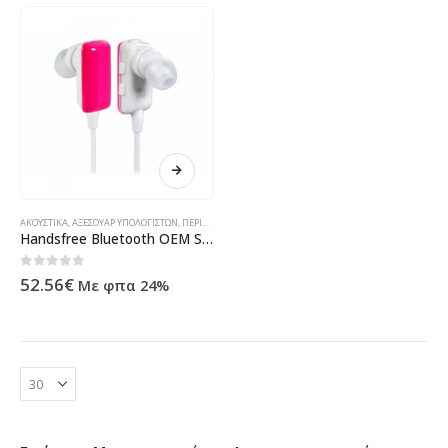
ΑΚΟΥΣΤΙΚΆ
,
ΑΞΕΣΟΥΆΡ ΥΠΟΛΟΓΙΣΤΏΝ
,
ΠΕΡΙΦΕΡΕΙΑΚΆ ΥΠΟΛΟΓΙΣΤΏΝ
,
ΠΡΟΪΌΝΤΑ ΠΛΗΡΟΦΟΡΙΚΉΣ - ΚΙ
Handsfree Bluetooth ΟΕΜ S301 – 20281
0
out of 5
52.56
€
Με φπα 24%