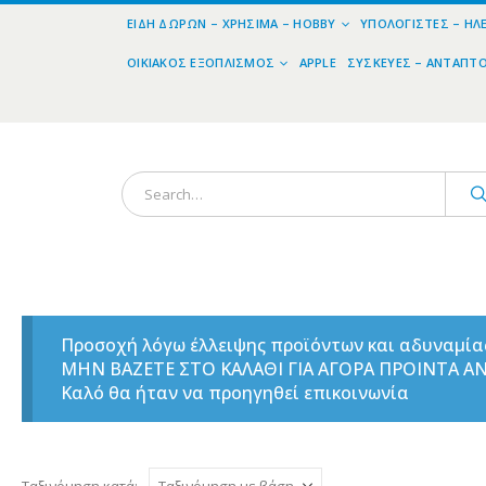
ΕΊΔΗ ΔΏΡΩΝ – ΧΡΉΣΙΜΑ – HOBBY
ΥΠΟΛΟΓΙΣΤΈΣ – ΗΛ
ΟΙΚΙΑΚΌΣ ΕΞΟΠΛΙΣΜΌΣ
APPLE
ΣΥΣΚΕΥΈΣ – ΑΝΤΆΠΤ
Προσοχή λόγω έλλειψης προϊόντων και αδυναμί
ΜΗΝ ΒΑΖΕΤΕ ΣΤΟ ΚΑΛΑΘΙ ΓΙΑ ΑΓΟΡΑ ΠΡΟΙΝΤΑ 
Καλό θα ήταν να προηγηθεί επικοινωνία
Ταξινόμηση κατά: