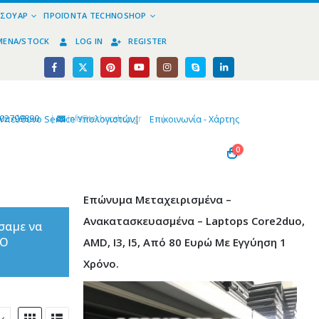
ΕΣΟΥΆΡ
ΠΡΟΪΌΝΤΑ TECHNOSHOP
ΜΈΝΑ/STOCK
LOG IN
REGISTER
02799890
|
info@technoshop,gr
|
Υπεύθυνο Service Υπολογιστών
|
Επικοινωνία - Χάρτης
0
Επώνυμα Μεταχειρισμένα –
Ανακατασκευασμένα – Laptops Core2duo,
σαμε να
ΤΟ
AMD, I3, I5, Από 80 Ευρώ Με Εγγύηση 1
Χρόνο.