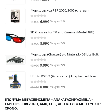
price
τρέχουσα
was:
τιμή
Φορτιστής για PSP 2000, 3000 (charger)
14.99€.
είναι:
7.80€.
0
out of 5
Original
Η
6.99
€
Με φπα 24%
15.00
€
price
τρέχουσα
was:
τιμή
3D Glasses for TV and Cinema (Modell 888)
15.00€.
είναι:
6.99€.
0
out of 5
Original
Η
8.99
€
Με φπα 24%
15.00
€
price
τρέχουσα
was:
τιμή
Φορτιστής (Charger) για Nintendo DS Lite Bulk
15.00€.
είναι:
8.99€.
0
out of 5
Original
Η
9.99
€
Με φπα 24%
12.00
€
price
τρέχουσα
was:
τιμή
USB to RS232 (9-pin serial ) Adapter Techline
12.00€.
είναι:
9.99€.
0
out of 5
Original
Η
8.00
€
Με φπα 24%
10.00
€
price
τρέχουσα
was:
τιμή
ΕΠΏΝΥΜΑ ΜΕΤΑΧΕΙΡΙΣΜΈΝΑ – ΑΝΑΚΑΤΑΣΚΕΥΑΣΜΈΝΑ –
10.00€.
είναι:
LAPTOPS CORE2DUO, AMD, I3, I5, ΑΠΌ 80 ΕΥΡΏ ΜΕ ΕΓΓΎΗΣΗ 1
8.00€.
ΧΡΌΝΟ.