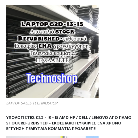
LAPTOP SALES TECHNOSHOP
ΥΠΟΛΟΓΙΣΤΕΣ C2D – I3 – I5 AMD HP / DELL / LENOVO ΑΠΟ ΠΑΛΙΌ
STOCK REFURBISHED – ΕΚΘΕΣΙΑΚΟΊ ΕΥΚΑΙΡΊΕΣ ΈΝΑ ΧΡΌΝΟ
ΕΓΓΎΗΣΗ ΤΕΛΕΥΤΑΊΑ ΚΟΜΜΆΤΙΑ ΠΡΟΛΑΒΕΤΕ