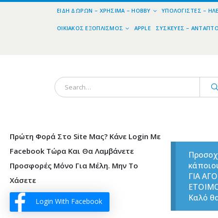
ΕΊΔΗ ΔΏΡΩΝ – ΧΡΉΣΙΜΑ – HOBBY
ΥΠΟΛΟΓΙΣΤΈΣ – ΗΛ
ΟΙΚΙΑΚΌΣ ΕΞΟΠΛΙΣΜΌΣ
APPLE
ΣΥΣΚΕΥΈΣ – ΑΝΤΆΠΤ
Πρώτη Φορά Στο Site Μας? Κάνε Login Με
Facebook Τώρα Και Θα Λαμβάνετε
Προσοχ
κάποιο
Προσφορές Μόνο Για Μέλη. Μην Το
ΓΙΑ ΑΓ
Χάσετε
ΕΤΟΙΜ
Καλό θα
Login With Facebook