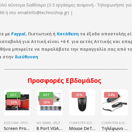
ολύ σύντομα διαθέσιμο (3-5 εργάσιμες αναμονή.- Τηλεφωνήστε για
90 ή στο email:info@technoshop.gr) |
τε με
Paypal
, Πιστωτική ή
Κατάθεση
τα έξοδα αποστολής εί
καταβολή για Αττική είναι +6 € για εκτός Αττικής
και
επαρ
Αθήνα μπορείτε να παραλάβετε την παραγγελία σας από τ
ία στην
διεύθυνση
_____________________________________________________________________
Προσφορές
Εβδομάδος
HOT
HOT
-25%
-54%
-33%
-25%
OR SMARTPHONES
ΑΞΕΣΟΥΆΡ
,
ΠΡΟΪΌΝΤΑ TECHNOSHOP
,
SMARTPHONE
NO NAME
,
SMARTPHONES & TABLET ACCESSORY
,
SPLITTERS
,
ΥΠΟΛΟΓΙΣΤΈΣ - ΗΛΕΚΤΡΟΝΙΚΆ
,
ΑΞΕΣΟΥΆΡ
,
ΠΡΟΪΌΝΤΑ TECHNOSHOP
COMPUTER ACESSORIES
,
,
ΦΟΡΗΤΟΊ ΥΠΟΛΟΓΙ
,
ΠΡΟΪΌΝΤΑ ΠΛΗΡΟ
COMPUTER PERI
,
ΥΠΟΛ
COMPUTER & ELECTRONIC
Screen Protector Προστασία Οθόνης για notebook 14.2″
8 Port VGA Splitter 130MHz
Mouse DeTech D2, Optical, Black – 733
Τηλέφωνο Skype / Viber με USB (grey)