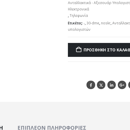
Ανταλλακτικά - Αξεσουάρ Υπολογισ
Ηλεκτρονικά
,
Τηλεφωνία
Ετικέτες:
-
,
30-dme
,
noskr
,
Ανταλλακτ
υπολογιστών
ΠΡΟΣΘΉΚΗ ΣΤΟ ΚΑΛΆΘ
Ή
ΕΠΙΠΛΈΟΝ ΠΛΗΡΟΦΟΡΊΕΣ