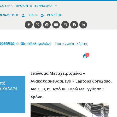
ΕΣΟΥΆΡ
ΠΡΟΪΌΝΤΑ TECHNOSHOP
ΜΈΝΑ/STOCK
LOG IN
REGISTER
02799890
|
info@technoshop,gr
|
Υπεύθυνο Service Υπολογιστών
|
Επικοινωνία - Χάρτης
0
Επώνυμα Μεταχειρισμένα –
Ανακατασκευασμένα – Laptops Core2duo,
από
Ο ΚΑΛΑΘΙ
AMD, I3, I5, Από 80 Ευρώ Με Εγγύηση 1
Χρόνο.