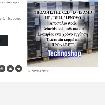
τών - Διάφορα
ικά
,
Αξεσουάρ
,
Ι
PC ΠΡΟΣΦΟΡΕΣ