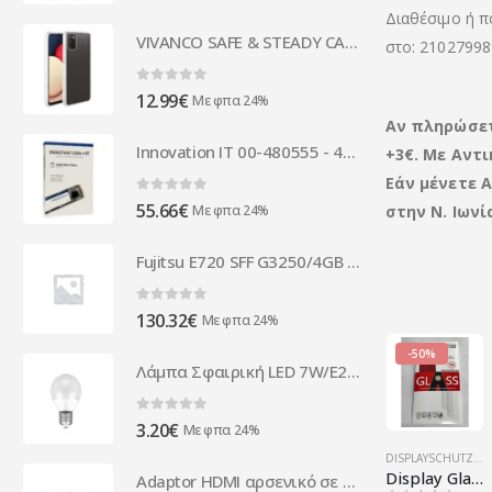
Διαθέσιμο ή π
VIVANCO SAFE & STEADY CASE SAMSUNG A02s transparent backcover
στο: 21027998
0
out of 5
12.99
€
Με φπα 24%
Αν πληρώσε
Innovation IT 00-480555 - 480 GB - M.2 00-480555
+3€. Με Αντι
Εάν μένετε 
0
out of 5
55.66
€
Με φπα 24%
στην Ν. Ιων
Fujitsu E720 SFF G3250/4GB DDR3/250GB/8P Grade A Refurbished PC
0
out of 5
130.32
€
Με φπα 24%
-50%
Λάμπα Σφαιρική LED 7W/E27 6500K Ψυχρό COM
0
out of 5
3.20
€
Με φπα 24%
DISPLAYSCHUTZ
,
F
Display Glass RED for Sony Xperia XA2 (0.3mm/2.5D) RETAIL
Adaptor HDMI αρσενικό σε VGA θηλυκό Well ADAPT-HDMIM/VGAF-0.2BK-WL