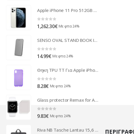
Apple iPhone 11 Pro 512GB Silver DE MWCE2ZD/A
0
out of 5
1,262.30
€
Με φπα 24%
SENSO OVAL STAND BOOK IPHONE XR titanium
0
out of 5
14.99
€
Με φπα 24%
Θηκη TPU TT Για Apple iPhone XR Μώβ
0
out of 5
8.28
€
Με φπα 24%
Glass protector Remax for Apple Watch 0.38mm, 0.1mm, Transparent - 52189
0
out of 5
9.83
€
Με φπα 24%
Riva NB Tasche Lantau 15,6 schwarz melange 8831 Macbook P 8831 BLACK MELANGE
ΠΕΡΙΓΡΑΦ