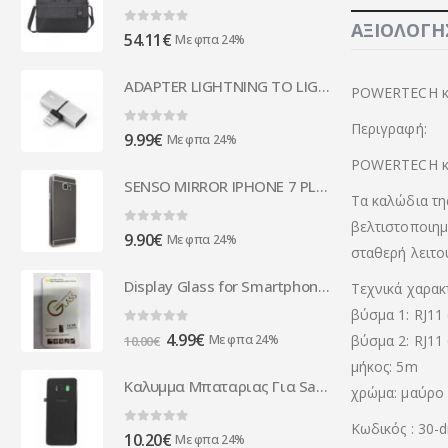
ΑΞΙΟΛΟΓΉΣ
0
out of 5
54.11
€
Με φπα 24%
ADAPTER LIGHTNING TO LIGHTNING CHARGING + AUDIO silver
POWERTECH κα
Περιγραφή:
0
out of 5
9.99
€
Με φπα 24%
POWERTECH κα
SENSO MIRROR IPHONE 7 PLUS / 8 PLUS black backcover outlet
Τα καλώδια τη
βελτιστοποιημ
0
out of 5
9.90
€
Με φπα 24%
σταθερή λειτο
Display Glass for Smartphones LG K8 (0,26mm/2.5D) RETAIL
Τεχνικά χαρακ
βύσμα 1: RJ11
0
out of 5
Original
Η
4.99
€
Με φπα 24%
βύσμα 2: RJ11
10.00
€
price
τρέχουσα
μήκος: 5m
was:
τιμή
Καλυμμα Μπαταριας Για Samsung G950 Galaxy S8 Μαυρο OR
χρώμα: μαύρο
10.00€.
είναι:
4.99€.
Κωδικός : 30
0
out of 5
10.20
€
Με φπα 24%