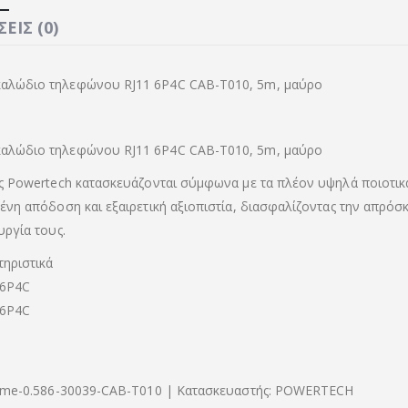
ΕΙΣ (0)
λώδιο τηλεφώνου RJ11 6P4C CAB-T010, 5m, μαύρο
λώδιο τηλεφώνου RJ11 6P4C CAB-T010, 5m, μαύρο
ς Powertech κατασκευάζονται σύμφωνα με τα πλέον υψηλά ποιοτικά
ένη απόδοση και εξαιρετική αξιοπιστία, διασφαλίζοντας την απρόσ
υργία τους.
τηριστικά
 6P4C
 6P4C
-dme-0.586-30039-CAB-T010 | Κατασκευαστής: POWERTECH