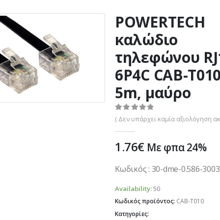
POWERTECH
καλώδιο
τηλεφώνου RJ
6P4C CAB-T010
5m, μαύρο
0
out of 5
( Δεν υπάρχει καμία αξιολόγηση ακ
1.76
€
Με φπα 24%
Κωδικός : 30-dme-0.586-300
Availability:
50
Κωδικός προϊόντος:
CAB-T010
Κατηγορίες: