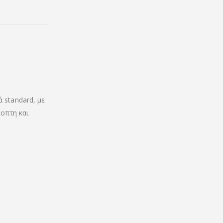
 standard, με
κοπτη και