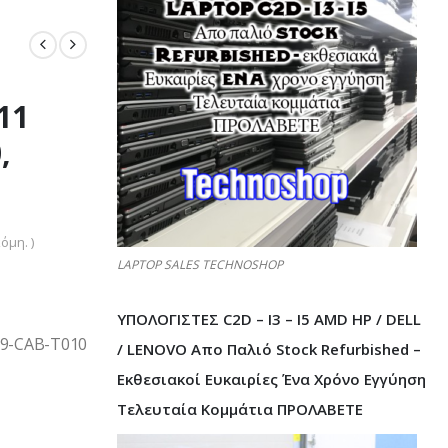
11
,
όμη. )
LAPTOP SALES TECHNOSHOP
ΥΠΟΛΟΓΙΣΤΕΣ C2D – I3 – I5 AMD HP / DELL
39-CAB-T010
/ LENOVO Απο Παλιό Stock Refurbished –
Εκθεσιακοί Ευκαιρίες Ένα Χρόνο Εγγύηση
Τελευταία Κομμάτια ΠΡΟΛΑΒΕΤΕ