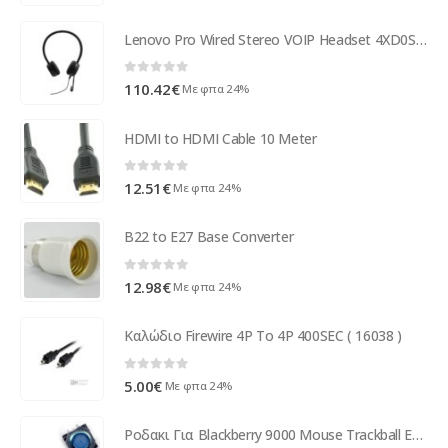
Lenovo Pro Wired Stereo VOIP Headset 4XD0S92991
0
out of 5
110.42
€
Με φπα 24%
HDMI to HDMI Cable 10 Meter
0
out of 5
12.51
€
Με φπα 24%
B22 to E27 Base Converter
0
out of 5
12.98
€
Με φπα 24%
Καλώδιο Firewire 4P To 4P 400SEC ( 16038 )
0
out of 5
5.00
€
Με φπα 24%
Ροδακι Για Blackberry 9000 Mouse Trackball Εξωτερικο Μπλε OR