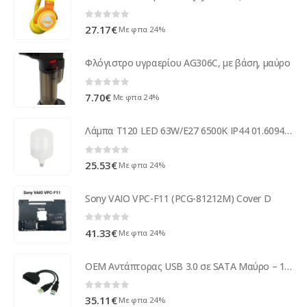
0
out of 5
27.17
€
Με φπα 24%
Φλόγιστρο υγραερίου AG306C, με βάση, μαύρο
0
out of 5
7.70
€
Με φπα 24%
Λάμπα T120 LED 63W/E27 6500K IP44 01.6094 COM ( 13307 )
0
out of 5
25.53
€
Με φπα 24%
Sony VAIO VPC-F11 (PCG-81212M) Cover D
0
out of 5
41.33
€
Με φπα 24%
ΟΕΜ Αντάπτορας USB 3.0 σε SATA Μαύρο – 18295
0
out of 5
35.11
€
Με φπα 24%