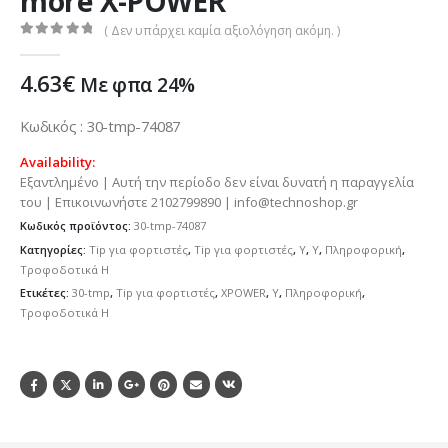
more X-POWER
( Δεν υπάρχει καμία αξιολόγηση ακόμη. )
0
out of 5
4.63
€
Με φπα 24%
Κωδικός : 30-tmp-74087
Availability:
Εξαντλημένο | Αυτή την περίοδο δεν είναι δυνατή η παραγγελία
του | Επικοινωνήστε 2102799890 | info@technoshop.gr
Κωδικός προϊόντος:
30-tmp-74087
Κατηγορίες:
Tip για φορτιστές
,
Tip για φορτιστές
,
Y
,
Y
,
Πληροφορική
,
Τροφοδοτικά H
Ετικέτες:
30-tmp
,
Tip για φορτιστές
,
XPOWER
,
Y
,
Πληροφορική
,
Τροφοδοτικά H