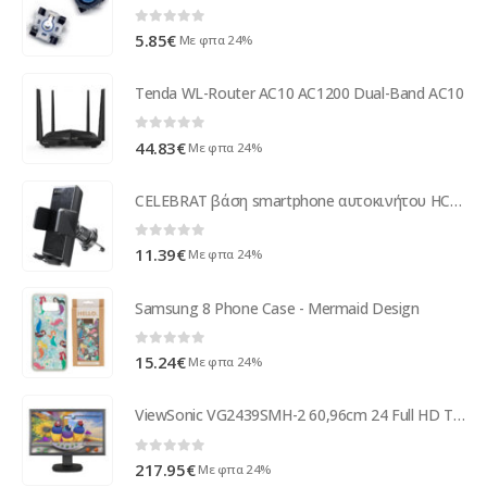
0
out of 5
5.85
€
Με φπα 24%
Tenda WL-Router AC10 AC1200 Dual-Band AC10
0
out of 5
44.83
€
Με φπα 24%
CELEBRAT βάση smartphone αυτοκινήτου HC-25 για αεραγωγούς, μαύρη
0
out of 5
11.39
€
Με φπα 24%
Samsung 8 Phone Case - Mermaid Design
0
out of 5
15.24
€
Με φπα 24%
ViewSonic VG2439SMH-2 60,96cm 24 Full HD TFT Display VG2439SMH-2
0
out of 5
217.95
€
Με φπα 24%