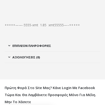
+++++——-5555-xmt 1.85 xmt55555—–+++++
ΕΠΙΠΛΈΟΝ ΠΛΗΡΟΦΟΡΊΕΣ
ΑΞΙΟΛΟΓΉΣΕΙΣ (0)
Πρώτη Φορά Στο Site Μας? Κάνε Login Με Facebook
Τώρα Και Θα Λαμβάνετε Προσφορές Μόνο Για Μέλη.
Μην Το Χάσετε