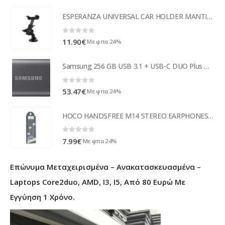
ESPERANZA UNIVERSAL CAR HOLDER MANTIS FOR TABLET 8'
0
out of 5
11.90
€
Με φπα 24%
Samsung 256 GB USB 3.1 + USB-C DUO Plus MUF-256DB/EU
0
out of 5
53.47
€
Με φπα 24%
HOCO HANDSFREE M14 STEREO EARPHONES white
0
out of 5
7.99
€
Με φπα 24%
Επώνυμα Μεταχειρισμένα – Ανακατασκευασμένα –
Laptops Core2duo, AMD, I3, I5, Από 80 Ευρώ Με
Εγγύηση 1 Χρόνο.