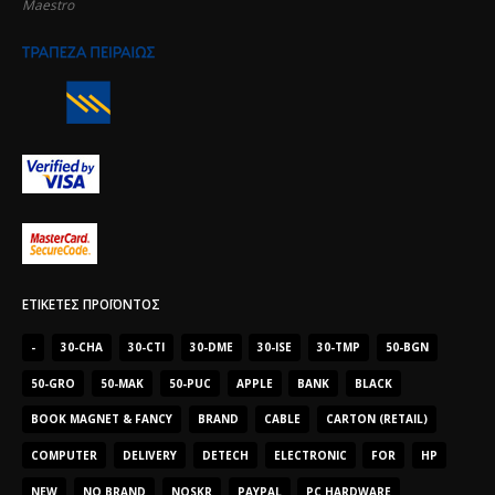
Maestro
ΕΤΙΚΈΤΕΣ ΠΡΟΪΌΝΤΟΣ
-
30-CHA
30-CTI
30-DME
30-ISE
30-TMP
50-BGN
50-GRO
50-MAK
50-PUC
APPLE
BANK
BLACK
BOOK MAGNET & FANCY
BRAND
CABLE
CARTON (RETAIL)
COMPUTER
DELIVERY
DETECH
ELECTRONIC
FOR
HP
NEW
NO BRAND
NOSKR
PAYPAL
PC HARDWARE