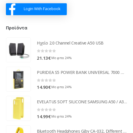
Login With Facebook
Προϊόντα
Ηχείο 2.0 Channel Creative A50 USB
0
out of 5
21.13
€
Με φπα 24%
PURIDEA S5 POWER BANK UNIVERSAL 7000 mAh black
0
out of 5
14.90
€
Με φπα 24%
EVELATUS SOFT SILICONE SAMSUNG A50 / A30s / A50s yellow backcover
0
out of 5
14.99
€
Με φπα 24%
Bluetooth Headphones Gjby CA-032, Different colors - 20660