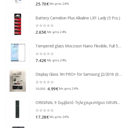
0
out of 5
25.70
€
Με φπα 24%
Battery Camelion Plus Alkaline LR1 Lady (5 Pcs.)
0
out of 5
2.65
€
Με φπα 24%
Tempered glass Mocoson Nano Flexible, Full 5D, For Huawei P30 Pro, 0.3mm, Black - 52545
0
out of 5
7.42
€
Με φπα 24%
Display Glass 9H PRO+ for Samsung J2/2016 (0.3mm/2.5D) RETAIL
0
out of 5
Original
Η
4.99
€
Με φπα 24%
10.00
€
price
τρέχουσα
was:
τιμή
ORIGINAL 9 Συμβατό Τηλεχειριστήριο GRUNDIG ( 30544 )
10.00€.
είναι:
4.99€.
0
out of 5
17.28
€
Με φπα 24%