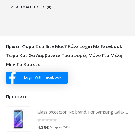
ΑΞΙΟΛΟΓΉΣΕΙΣ (0)
Πρώτη Φορά Στο Site Μας? Κάνε Login Με Facebook
Τώρα Και Θα Λαμβάνετε Προσφορές Μόνο Για Μέλη.
Μην Το Χάσετε
Login With Facebook
Προϊόντα
Glass protector, No brand, For Samsung Galaxy Note 4, 0.3mm, Transparent - 52127
0
out of 5
4.39
€
Με φπα 24%