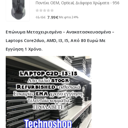
Ποντίκι ΟΕΜ, Optical, Διάφορα Χρώματα - 956
0
out of 5
Original
Η
7.99
€
Με φπα 24%
15.15
€
price
τρέχουσα
was:
τιμή
Επώνυμα Μεταχειρισμένα – Ανακατασκευασμένα –
15.15€.
είναι:
7.99€.
Laptops Core2duo, AMD, I3, I5, Από 80 Ευρώ Με
Εγγύηση 1 Χρόνο.