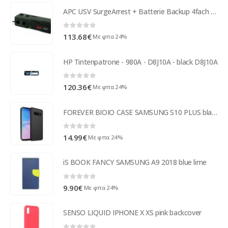
APC USV SurgeArrest + Batterie Backup 4fach Schu.ko 325VA retail BE325-GR
0
out of 5
113.68
€
Με φπα 24%
HP Tintenpatrone - 980A - D8J10A - black D8J10A
0
out of 5
120.36
€
Με φπα 24%
FOREVER BIOIO CASE SAMSUNG S10 PLUS black backcover
0
out of 5
14.99
€
Με φπα 24%
iS BOOK FANCY SAMSUNG A9 2018 blue lime
0
out of 5
9.90
€
Με φπα 24%
SENSO LIQUID IPHONE X XS pink backcover