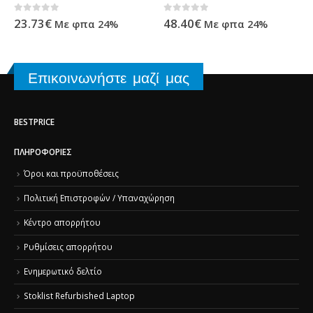
0
out of 5
0
out of 5
23.73
€
48.40
€
Με φπα 24%
Με φπα 24%
Επικοινωνήστε μαζί μας
BESTPRICE
ΠΛΗΡΟΦΟΡΊΕΣ
Όροι και προϋποθέσεις
Πολιτική Επιστροφών / Υπαναχώρηση
Κέντρο απορρήτου
Ρυθμίσεις απορρήτου
Ενημερωτικό δελτίο
Stoklist Refurbished Laptop