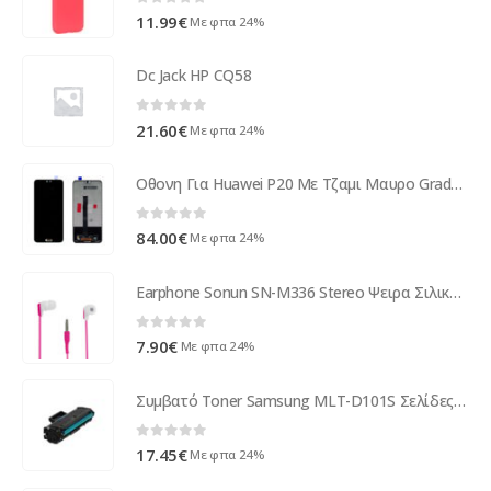
0
out of 5
11.99
€
Με φπα 24%
Dc Jack HP CQ58
0
out of 5
21.60
€
Με φπα 24%
Οθονη Για Huawei P20 Με Τζαμι Μαυρο Grade A
0
out of 5
84.00
€
Με φπα 24%
Earphone Sonun SN-M336 Stereo Ψειρα Σιλικονης 3.5mm Ροζ
0
out of 5
7.90
€
Με φπα 24%
Συμβατό Toner Samsung MLT-D101S Σελίδες 1500 ( 22133 )
0
out of 5
17.45
€
Με φπα 24%