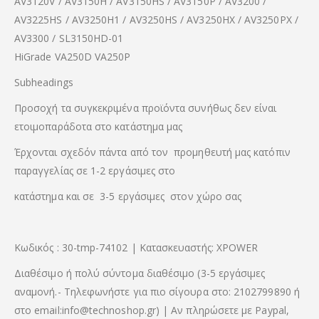
AV3120V / AV3150H / AV3150HS / AV3150P / AV3200 /
AV3225HS / AV3250H1 / AV3250HS / AV3250HX / AV3250PX /
AV3300 / SL3150HD-01
HiGrade VA250D VA250P
Subheadings
Προσοχή τα συγκεκριμένα προϊόντα συνήθως δεν είναι
ετοιμοπαράδοτα στο κατάστημα μας
Έρχονται σχεδόν πάντα από τον προμηθευτή μας κατόπιν
παραγγελίας σε 1-2 εργάσιμες στο
κατάστημα και σε 3-5 εργάσιμες στον χώρο σας
Κωδικός : 30-tmp-74102 | Κατασκευαστής: XPOWER
Διαθέσιμο ή πολύ σύντομα διαθέσιμο (3-5 εργάσιμες
αναμονή.- Τηλεφωνήστε για πιο σίγουρα στο: 2102799890 ή
στο email:info@technoshop.gr) | Αν πληρώσετε με Paypal,