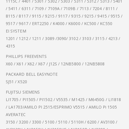
1115C / 4401 / 5301 / 5302 / 5303 / 5311 / 5312 / 5313 / 5401
/ 5411 / 6311 / 7109 / 7109A / 7109B / 7113 / 7204 / 8111 /
8115 / 8117 / 9115 / 9215 / 9117 / 9315 / 9215 / 9415 / 9515 /
9517 / 9617 / ERT2250 / K4000 / K6000 / KC500 / KC550
EI SYSTEM
1201 / 1212 / 1211 / 3089 /3090/ 3102 / 3103 / 3115 / 4213 /
4315
PHILLIPS FREEVENTS
X60 / X61 / X62 / X67 / J12S / 12NB5800 / 12NB5808
PACKARD BELL EASYNOTE
SJ51 / X520
FUJITSU SIEMENS
LI1705 / PI1505 / PI1502 / V5535 / M1425 / M6450G / LI1818
/ LA1703/AMILO PI 2515/ESPRIMO V5515 / AMILO Pi 1505
AVERATEC
3150 / 3200 / 3300 / 5100 / 5110 / 5110H / 6200 / AV3100 /