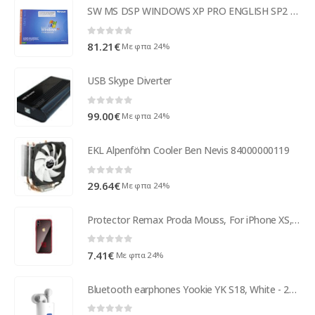
SW MS DSP WINDOWS XP PRO ENGLISH SP2 DSP (For Fujitsu Siemens )
0
out of 5
81.21
€
Με φπα 24%
USB Skype Diverter
0
out of 5
99.00
€
Με φπα 24%
EKL Alpenföhn Cooler Ben Nevis 84000000119
0
out of 5
29.64
€
Με φπα 24%
Protector Remax Proda Mouss, For iPhone XS, TPU, Red - 51553
0
out of 5
7.41
€
Με φπα 24%
Bluetooth earphones Yookie YK S18, White - 20555