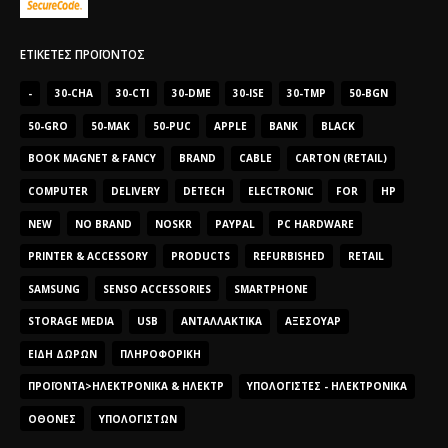
ΕΤΙΚΈΤΕΣ ΠΡΟΪΌΝΤΟΣ
-
30-CHA
30-CTI
30-DME
30-ISE
30-TMP
50-BGN
50-GRO
50-MAK
50-PUC
APPLE
BANK
BLACK
BOOK MAGNET & FANCY
BRAND
CABLE
CARTON (RETAIL)
COMPUTER
DELIVERY
DETECH
ELECTRONIC
FOR
HP
NEW
NO BRAND
NOSKR
PAYPAL
PC HARDWARE
PRINTER & ACCESSORY
PRODUCTS
REFURBISHED
RETAIL
SAMSUNG
SENSO ACCESSORIES
SMARTPHONE
STORAGE MEDIA
USB
ΑΝΤΑΛΛΑΚΤΙΚΆ
ΑΞΕΣΟΥΆΡ
ΕΊΔΗ ΔΏΡΩΝ
ΠΛΗΡΟΦΟΡΙΚΉ
ΠΡΟΪΌΝΤΑ>ΗΛΕΚΤΡΟΝΙΚΆ & ΗΛΕΚΤΡ
ΥΠΟΛΟΓΙΣΤΈΣ - ΗΛΕΚΤΡΟΝΙΚΆ
ΟΘΌΝΕΣ
ΥΠΟΛΟΓΙΣΤΏΝ