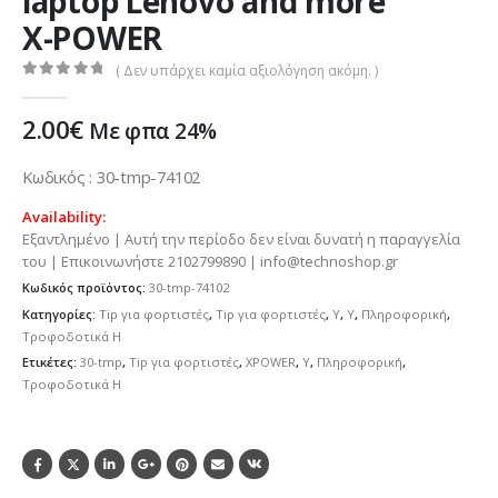
laptop Lenovo and more
X-POWER
( Δεν υπάρχει καμία αξιολόγηση ακόμη. )
0
out of 5
2.00
€
Με φπα 24%
Κωδικός : 30-tmp-74102
Availability:
Εξαντλημένο | Αυτή την περίοδο δεν είναι δυνατή η παραγγελία
του | Επικοινωνήστε 2102799890 | info@technoshop.gr
Κωδικός προϊόντος:
30-tmp-74102
Κατηγορίες:
Tip για φορτιστές
,
Tip για φορτιστές
,
Y
,
Y
,
Πληροφορική
,
Τροφοδοτικά H
Ετικέτες:
30-tmp
,
Tip για φορτιστές
,
XPOWER
,
Y
,
Πληροφορική
,
Τροφοδοτικά H