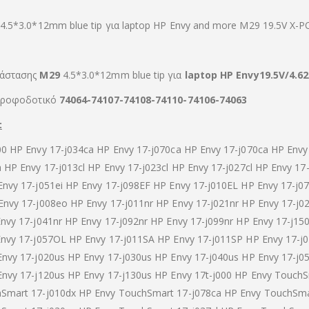
 4.5*3.0*12mm blue tip για laptop HP Envy and more M29 19.5V X-
τάστασης
M29
4.5*3.0*12mm blue tip για
laptop HP Envy19.5V/4.6
 τροφοδοτικό
74064-74107-74108-74110-74106-74063
:
00 HP Envy 17-j034ca HP Envy 17-j070ca HP Envy 17-j070ca HP Envy
 HP Envy 17-j013cl HP Envy 17-j023cl HP Envy 17-j027cl HP Envy 17
Envy 17-j051ei HP Envy 17-j098EF HP Envy 17-j010EL HP Envy 17-j0
Envy 17-j008eo HP Envy 17-j011nr HP Envy 17-j021nr HP Envy 17-j0
Envy 17-j041nr HP Envy 17-j092nr HP Envy 17-j099nr HP Envy 17-j15
Envy 17-j057OL HP Envy 17-j011SA HP Envy 17-j011SP HP Envy 17-j
Envy 17-j020us HP Envy 17-j030us HP Envy 17-j040us HP Envy 17-j0
Envy 17-j120us HP Envy 17-j130us HP Envy 17t-j000 HP Envy TouchS
Smart 17-j010dx HP Envy TouchSmart 17-j078ca HP Envy TouchSmar