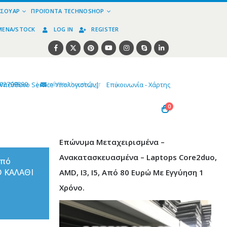
ΕΣΟΥΆΡ
ΠΡΟΪΌΝΤΑ TECHNOSHOP
ΜΈΝΑ/STOCK
LOG IN
REGISTER
02799890
|
info@technoshop,gr
|
Υπεύθυνο Service Υπολογιστών
|
Επικοινωνία - Χάρτης
0
Επώνυμα Μεταχειρισμένα –
Ανακατασκευασμένα – Laptops Core2duo,
από
Ο ΚΑΛΑΘΙ
AMD, I3, I5, Από 80 Ευρώ Με Εγγύηση 1
Χρόνο.