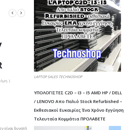
y
R
LAPTOP SALES TECHNOSHOP
όμη. )
ΥΠΟΛΟΓΙΣΤΕΣ C2D – I3 – I5 AMD HP / DELL
/ LENOVO Απο Παλιό Stock Refurbished –
Εκθεσιακοί Ευκαιρίες Ένα Χρόνο Εγγύηση
Τελευταία Κομμάτια ΠΡΟΛΑΒΕΤΕ
εν είναι δυνατή