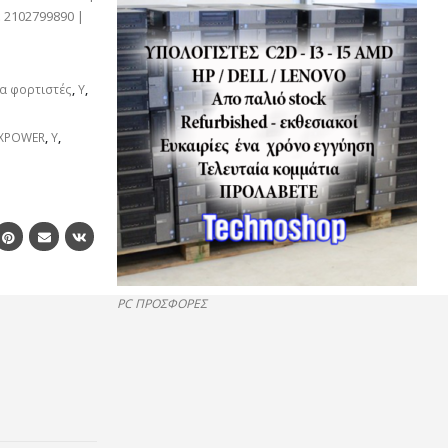
 2102799890 |
ια φορτιστές
,
Y
,
XPOWER
,
Y
,
PC ΠΡΟΣΦΟΡΕΣ