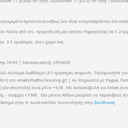
Smart 17-j030us HP Envy TouchSmart 17-j037cl HP Envy TouchSmar
γκεκριμένα προϊόντα συνήθως δεν είναι ετοιμοπαράδοτα στο κατά
όν πάντα από τον προμηθευτή μας κατόπιν παραγγελίας σε 1-2 ερ
 σε 3-5 εργάσιμες στον χώρο σας
tmp-74105 | Κατασκευαστής: XPOWER
ολύ σύντομα διαθέσιμο (3-5 εργάσιμες αναμονή.- Τηλεφωνήστε για
90 ή στο email:info@technoshop.gr) | Αν πληρώσετε με Paypal, Πισ
ξοδα αποστολής είναι μόνο +5.5€ . Με Αντικαταβολή για Αττική είνα
κής – επαρχία +7.98€ . Εάν μένετε Αθήνα μπορείτε να παραλάβετε τ
τάστημα στην Ν. Ιωνία κατόπιν συνεννόησης στην
διεύθυνση