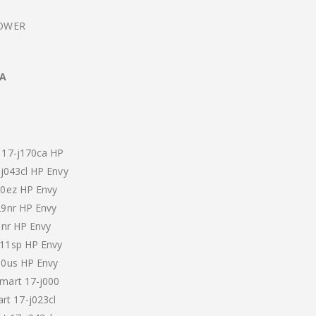
POWER
2A
 17-j170ca HP
-j043cl HP Envy
70ez HP Envy
29nr HP Envy
0nr HP Envy
011sp HP Envy
50us HP Envy
mart 17-j000
t 17-j023cl