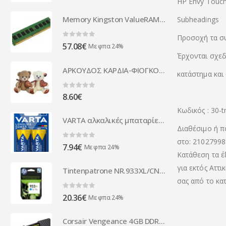
HP Envy Touch
Memory Kingston ValueRAM DDR4 2400MHz 8GB KVR24N17S8/8
Subheadings
Προσοχή τα συ
0
out of 5
57.08
€
Με φπα 24%
Έρχονται σχεδ
ΑΡΚΟΥΔΟΣ ΚΑΡΔΙΑ-ΦΙΟΓΚΟΣ 25cm TOYmarkt 99353
κατάστημα και
0
out of 5
8.60
€
Κωδικός : 30-
VARTA αλκαλικές μπαταρίες Longlife Power, D/LR20, 1.5V, 2τμχ
Διαθέσιμο ή π
στο: 21027998
0
out of 5
7.94
€
Με φπα 24%
Κατάθεση τα έ
για εκτός Αττι
Tintenpatrone NR.933XL/CN054AE cyan - CN054AE
σας από το κα
0
out of 5
20.36
€
Με φπα 24%
Corsair Vengeance 4GB DDR4-2400 memory module 2400 MHz CMK4GX4M1A2400C16