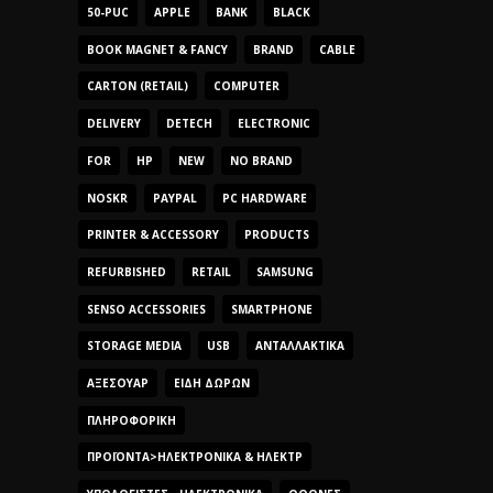
50-PUC
APPLE
BANK
BLACK
BOOK MAGNET & FANCY
BRAND
CABLE
CARTON (RETAIL)
COMPUTER
DELIVERY
DETECH
ELECTRONIC
FOR
HP
NEW
NO BRAND
NOSKR
PAYPAL
PC HARDWARE
PRINTER & ACCESSORY
PRODUCTS
REFURBISHED
RETAIL
SAMSUNG
SENSO ACCESSORIES
SMARTPHONE
STORAGE MEDIA
USB
ΑΝΤΑΛΛΑΚΤΙΚΆ
ΑΞΕΣΟΥΆΡ
ΕΊΔΗ ΔΏΡΩΝ
ΠΛΗΡΟΦΟΡΙΚΉ
ΠΡΟΪΌΝΤΑ>ΗΛΕΚΤΡΟΝΙΚΆ & ΗΛΕΚΤΡ