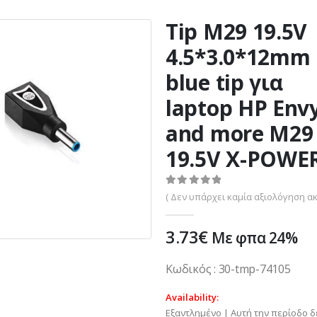
Tip M29 19.5V
4.5*3.0*12mm
blue tip για
laptop HP Env
and more M29
19.5V X-POWE
0
out of 5
( Δεν υπάρχει καμία αξιολόγηση ακ
3.73
€
Με φπα 24%
Κωδικός : 30-tmp-74105
Availability:
Εξαντλημένο | Αυτή την περίοδο δ