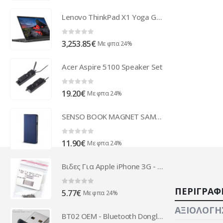
Lenovo ThinkPad X1 Yoga G5 14 i7-10510U 16/512 UHD HDR LTE W10P 20UB0000GE
0
out of 5
3,253.85
€
Με φπα 24%
Acer Aspire 5100 Speaker Set
0
out of 5
19.20
€
Με φπα 24%
SENSO BOOK MAGNET SAMSUNG M20 blue
0
out of 5
11.90
€
Με φπα 24%
Βιδες Για Apple iPhone 3G - 3GS Set 25 Τεμαχια Ασημενιες
ΠΕΡΙΓΡΑΦ
0
out of 5
5.77
€
Με φπα 24%
ΑΞΙΟΛΟΓΉΣ
BT02 OEM - Bluetooth Dongle Mini Class II