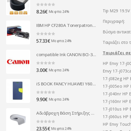
0
out of 5
Tip M29 19.5V
8.26
€
Με φπα 24%
Περιγραφή:
IBM HP CF280A Tonerpatrone schwarz 85P7018
Βύσμα αντικα
0
out of 5
57.33
€
Με φπα 24%
Ταιριάζει στο
Ταιριάζει σε
compatible Ink CANON BCI-3eY
HP Envy 17-j0
0
out of 5
3.00
€
Με φπα 24%
Envy 17-j073ca
17-j082eg HP 
iS BOOK FANCY HUAWEI Y600 blue lime
17-j005eo HP 
17-j040nr HP 
0
out of 5
9.90
€
Με φπα 24%
17-j160nr HP 
17-j010us HP 
Αδιάβροχη Βάση Στήριξης Τοίχου DH-PFB203W ( 80044 )
17-j060us HP 
HP Envy Touch
0
out of 5
23.55
€
Με φπα 24%