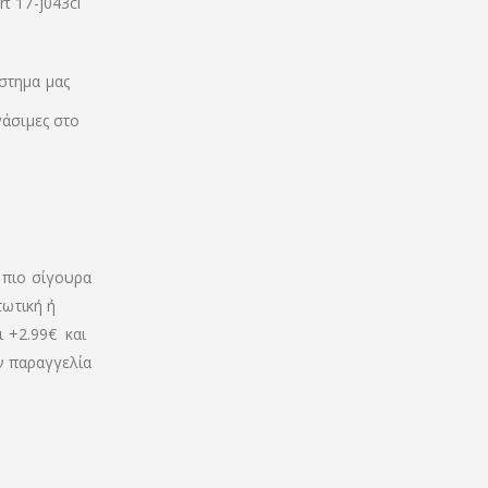
t 17-j043cl
στημα μας
γάσιμες στο
 πιο σίγουρα
τωτική ή
ι +2.99€ και
ην παραγγελία