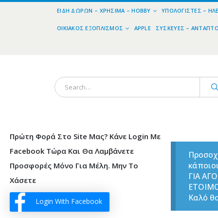
ΕΊΔΗ ΔΏΡΩΝ – ΧΡΉΣΙΜΑ – HOBBY
ΥΠΟΛΟΓΙΣΤΈΣ – ΗΛ
ΟΙΚΙΑΚΌΣ ΕΞΟΠΛΙΣΜΌΣ
APPLE
ΣΥΣΚΕΥΈΣ – ΑΝΤΆΠΤ
Πρώτη Φορά Στο Site Μας? Κάνε Login Με
Facebook Τώρα Και Θα Λαμβάνετε
Προσοχ
κάποιο
Προσφορές Μόνο Για Μέλη. Μην Το
ΓΙΑ ΑΓ
Χάσετε
ΕΤΟΙΜ
Καλό θα
Login With Facebook