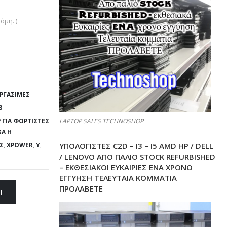
όμη. )
ΕΡΓΆΣΙΜΕΣ
8
P ΓΙΑ ΦΟΡΤΙΣΤΈΣ
LAPTOP SALES TECHNOSHOP
Ά H
ΈΣ
,
XPOWER
,
Y
,
ΥΠΟΛΟΓΙΣΤΕΣ C2D – I3 – I5 AMD HP / DELL
/ LENOVO ΑΠΟ ΠΑΛΙΌ STOCK REFURBISHED
– ΕΚΘΕΣΙΑΚΟΊ ΕΥΚΑΙΡΊΕΣ ΈΝΑ ΧΡΌΝΟ
ΕΓΓΎΗΣΗ ΤΕΛΕΥΤΑΊΑ ΚΟΜΜΆΤΙΑ
ΠΡΟΛΑΒΕΤΕ
Ι