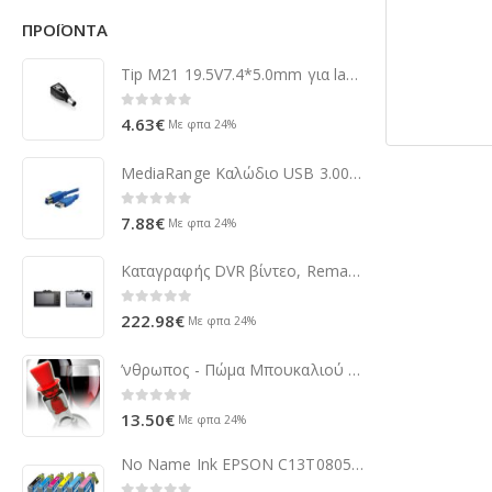
ΠΡΟΪΌΝΤΑ
Tip M21 19.5V7.4*5.0mm για laptops DELL and more X-POWER
0
out of 5
4.63
€
Με φπα 24%
MediaRange Καλώδιο USB 3.00 A-B 2m
0
out of 5
7.88
€
Με φπα 24%
Kαταγραφής DVR βίντεο, Remax CX-01, 1080P, αργυρός - 72010
0
out of 5
222.98
€
Με φπα 24%
’νθρωπος - Πώμα Μπουκαλιού AlcoHal
0
out of 5
13.50
€
Με φπα 24%
No Name Ink EPSON C13T080540B0 Ανοιχτό Κυανό R265/R360/R560