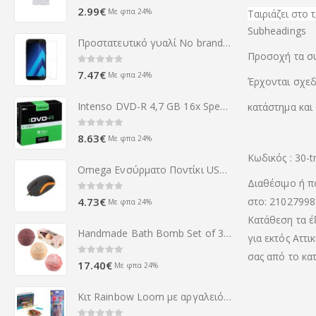
0
out of 5
2.99
€
Με φπα 24%
Ταιριάζει στο
Subheadings
Προστατευτικό γυαλί No brand γυαλί για Samsung Galaxy Α7 2017, 0,3 χιλιοστών, Διάφανο - 52310
Προσοχή τα συ
0
out of 5
7.47
€
Με φπα 24%
Έρχονται σχεδ
Intenso DVD-R 4,7 GB 16x Speed - 10pcs Slim Case
κατάστημα και
0
out of 5
8.63
€
Με φπα 24%
Κωδικός : 30-
Omega Ενσύρματο Ποντίκι USB πορτοκαλί OM-07VO
Διαθέσιμο ή π
0
out of 5
στο: 21027998
4.73
€
Με φπα 24%
Κατάθεση τα έ
Handmade Bath Bomb Set of 3 - Cupcake Fragrance Gift Box
για εκτός Αττι
σας από το κα
0
out of 5
17.40
€
Με φπα 24%
Κιτ Rainbow Loom με αργαλειό Monster Tail, αργαλειό Finger Loom και 4800 λαστιχάκια