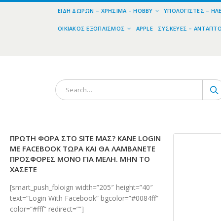
ΕΊΔΗ ΔΏΡΩΝ – ΧΡΉΣΙΜΑ – HOBBY
ΥΠΟΛΟΓΙΣΤΈΣ – ΗΛ
ΟΙΚΙΑΚΌΣ ΕΞΟΠΛΙΣΜΌΣ
APPLE
ΣΥΣΚΕΥΈΣ – ΑΝΤΆΠΤ
ΠΡΏΤΗ ΦΟΡΆ ΣΤΟ SITE ΜΑΣ? ΚΆΝΕ LOGIN
ΜΕ FACEBOOK ΤΏΡΑ ΚΑΙ ΘΑ ΛΑΜΒΆΝΕΤΕ
ΠΡΟΣΦΟΡΈΣ ΜΌΝΟ ΓΙΑ ΜΈΛΗ. ΜΗΝ ΤΟ
ΧΆΣΕΤΕ
[smart_push_fbloign width=”205″ height=”40″
text=”Login With Facebook” bgcolor=”#0084ff”
color=”#fff” redirect=””]