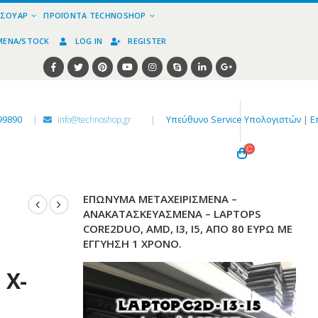
ΕΣΟΥΆΡ
ΠΡΟΪΌΝΤΑ TECHNOSHOP
ΜΈΝΑ/STOCK
LOG IN
REGISTER
99890
|
info@technoshop,gr
|
Υπεύθυνο Service Υπολογιστών
|
Ε
ΕΠΏΝΥΜΑ ΜΕΤΑΧΕΙΡΙΣΜΈΝΑ –
ΑΝΑΚΑΤΑΣΚΕΥΑΣΜΈΝΑ – LAPTOPS
CORE2DUO, AMD, I3, I5, ΑΠΌ 80 ΕΥΡΏ ΜΕ
ΕΓΓΎΗΣΗ 1 ΧΡΌΝΟ.
 X-