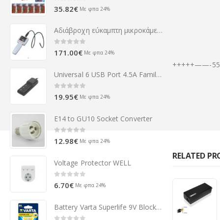
0
out of 5
35.82
€
Με φπα 24%
Αδιάβροχη εύκαμπτη μικροκάμερα
0
out of 5
171.00
€
Με φπα 24%
+++++——-555
Universal 6 USB Port 4.5A Family Charger w/switch Platinet
0
out of 5
19.95
€
Με φπα 24%
E14 to GU10 Socket Converter
0
out of 5
12.98
€
Με φπα 24%
RELATED P
Voltage Protector WELL
0
out of 5
6.70
€
Με φπα 24%
Battery Varta Superlife 9V Block (1 pcs)