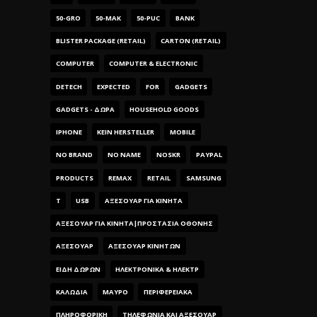
50-GRO
50-MAK
50-PUC
BANK
BLISTER PACKAGE (RETAIL)
CARTON (RETAIL)
COMPUTER
COMPUTER & ELECTRONIC
DETECH
EXPECTED
FOR
GADGETS
GADGETS - ΔΏΡΑ
HOUSEHOLD GOODS
IPHONE
KEIN HERSTELLER
MOBILE
NO BRAND
NO NAME
NOSKR
PAYPAL
PRODUCTS
REMAX
RETAIL
SAMSUNG
T
USB
ΑΞΕΣΟΥΑΡ ΓΙΑ ΚΙΝΗΤΑ
ΑΞΕΣΟΥΑΡ ΓΙΑ ΚΙΝΗΤΑ|ΠΡΟΣΤΑΣΊΑ ΟΘΌΝΗΣ
ΑΞΕΣΟΥΆΡ
ΑΞΕΣΟΥΆΡ ΚΙΝΗΤΏΝ
ΕΊΔΗ ΔΏΡΩΝ
ΗΛΕΚΤΡΟΝΙΚΆ & ΗΛΕΚΤΡ
ΚΑΛΏΔΙΑ
ΜΑΎΡΟ
ΠΕΡΙΦΕΡΕΙΑΚΆ
ΠΛΗΡΟΦΟΡΙΚΉ
ΤΗΛΕΦΩΝΊΑ ΚΑΙ ΑΞΕΣΟΥΆΡ