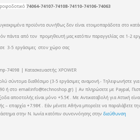
 τροφοδοτικό
74064-74107-74108
-74110-74106-74063
γκεκριμένα προϊόντα συνήθως δεν είναι ετοιμοπαράδοτα στο κατά
όν πάντα από τον προμηθευτή μας κατόπιν παραγγελίας σε 1-2 ερ
 σε 3-5 εργάσιμες στον χώρο σας
tmp-74098 | Κατασκευαστής: XPOWER
ολύ σύντομα διαθέσιμο (3-5 εργάσιμες αναμονή.- Τηλεφωνήστε για
90 ή στο email:info@technoshop.gr) | Αν πληρώσετε με Paypal, Πισ
ξοδα αποστολής είναι μόνο +5.5€ . Με Αντικαταβολή για Αττική είνα
κής – επαρχία +7.98€ . Εάν μένετε Αθήνα μπορείτε να παραλάβετε τ
τάστημα στην Ν. Ιωνία κατόπιν συνεννόησης στην
διεύθυνση