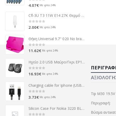
0
out of 5
4.07
€
Με φπα 24%
Cfl-3U T3 11W E14 27K Θερμό L. Λαμπτήρας Οικονομίας
0
out of 5
2.00
€
Με φπα 24%
Θήκη Universal 9.7'' 020 No brand, κυκλάμινο - 14665
0
out of 5
11.62
€
Με φπα 24%
Ηχείο 2.0 USB Μαύρο/Γκρι EP140KE
ΠΕΡΙΓΡΑΦ
0
out of 5
16.93
€
Με φπα 24%
ΑΞΙΟΛΟΓΉΣ
Charging cable for Iphone (USB-Lightning) - 1,0 Meter (Black-Fishing Net)
Tip M30 19.5V
0
out of 5
3.73
€
Με φπα 24%
Περιγραφή:
Silicon Case For Nokia 3220 BLACK
Βύσμα αντικα