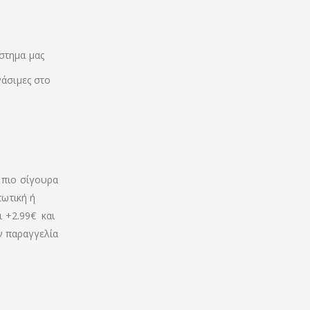
στημα μας
γάσιμες στο
 πιο σίγουρα
τωτική ή
ι +2.99€ και
ην παραγγελία