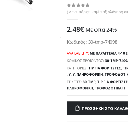
0
out of 5
( Δεν υπάρχει καμία αξιολόγηση ακ
2.48
€
Με φπα 24%
Κωδικός : 30-tmp-74098
AVAILABILITY:
ΜΕ ΠΑΡΑΓΓΕΛΊΑ 4-10 
ΚΩΔΙΚΌΣ ΠΡΟΪΌΝΤΟΣ:
30-TMP-7409
ΚΑΤΗΓΟΡΊΕΣ:
TIP ΓΙΑ ΦΟΡΤΙΣΤΈΣ
,
TI
,
Y
,
Y
,
ΠΛΗΡΟΦΟΡΙΚΉ
,
ΤΡΟΦΟΔΟΤΙΚ
ΕΤΙΚΈΤΕΣ:
30-TMP
,
TIP ΓΙΑ ΦΟΡΤΙΣΤ
ΠΛΗΡΟΦΟΡΙΚΉ
,
ΤΡΟΦΟΔΟΤΙΚΆ H
ΠΡΟΣΘΉΚΗ ΣΤΟ ΚΑΛΆΘ