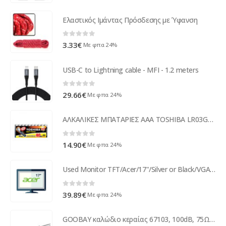
Ελαστικός Ιμάντας Πρόσδεσης με Ύφανση
0
out of 5
3.33
€
Με φπα 24%
USB-C to Lightning cable - MFI - 1.2 meters
0
out of 5
29.66
€
Με φπα 24%
ΑΛΚΑΛΙΚΕΣ ΜΠΑΤΑΡΙΕΣ AAA TOSHIBA LR03GCP MP-40 1.5V 40τεμ.
0
out of 5
14.90
€
Με φπα 24%
Used Monitor TFT/Acer/17"/Silver or Black/VGA ( 51912 )
0
out of 5
39.89
€
Με φπα 24%
GOOBAY καλώδιο κεραίας 67103, 100dB, 75Ω, CCS, 100m, μαύρο