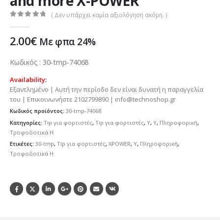
and more X-POWER
( Δεν υπάρχει καμία αξιολόγηση ακόμη. )
0
out of 5
2.00
€
Με φπα 24%
Κωδικός : 30-tmp-74068
Availability:
Εξαντλημένο | Αυτή την περίοδο δεν είναι δυνατή η παραγγελία
του | Επικοινωνήστε 2102799890 | info@technoshop.gr
Κωδικός προϊόντος:
30-tmp-74068
Κατηγορίες:
Tip για φορτιστές
,
Tip για φορτιστές
,
Y
,
Y
,
Πληροφορική
,
Τροφοδοτικά H
Ετικέτες:
30-tmp
,
Tip για φορτιστές
,
XPOWER
,
Y
,
Πληροφορική
,
Τροφοδοτικά H