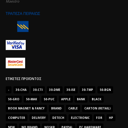
Maestro
ΕΤΙΚΈΤΕΣ ΠΡΟΪΌΝΤΟΣ
-
30-CHA
30-CTI
30-DME
30-ISE
30-TMP
50-BGN
50-GRO
50-MAK
50-PUC
APPLE
BANK
BLACK
BOOK MAGNET & FANCY
BRAND
CABLE
CARTON (RETAIL)
COMPUTER
DELIVERY
DETECH
ELECTRONIC
FOR
HP
NEW
NO BRAND
NOSKR
PAYPAL
PC HARDWARE