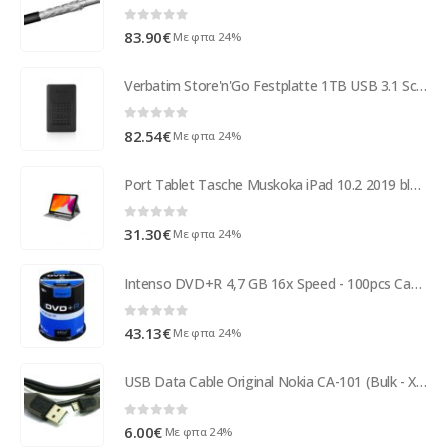
0
out of 5
83.90
€
Με φπα 24%
Verbatim Store'n'Go Festplatte 1TB USB 3.1 Schwarz Retail 53401
0
out of 5
82.54
€
Με φπα 24%
Port Tablet Tasche Muskoka iPad 10.2 2019 black 201412
0
out of 5
31.30
€
Με φπα 24%
Intenso DVD+R 4,7 GB 16x Speed - 100pcs Cake Box
0
out of 5
43.13
€
Με φπα 24%
USB Data Cable Original Nokia CA-101 (Bulk - Χωρίς Συσκευασία)
0
out of 5
6.00
€
Με φπα 24%