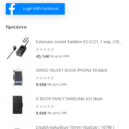
Login With Facebook
Προϊόντα
Extension socket Earldom ES-SC21, 1 way, CEE 7/3, 2 х USB F, 2 x USB-C, 1m., Black - 40521
0
out of 5
45.14
€
Με φπα 24%
SENSO VELVET BOOK IPHONE XR black
0
out of 5
9.90
€
Με φπα 24%
iS BOOK FANCY SAMSUNG A21 black
0
out of 5
9.90
€
Με φπα 24%
Σπιράλ καλωδίων 15mm 10μέτρα ( 16798 )