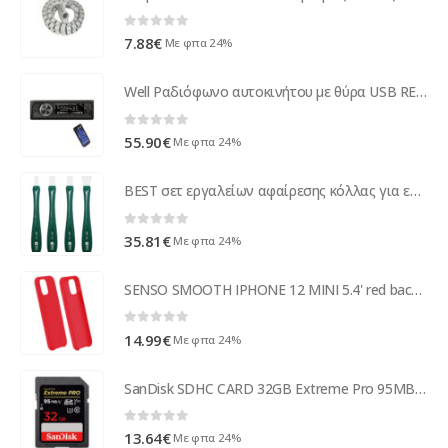
0
out of 5
7.88
€
Με φπα 24%
Well Ραδιόφωνο αυτοκινήτου με θύρα USB REVEL RADIO-CAR-REVEL-W
0
out of 5
55.90
€
Με φπα 24%
BEST σετ εργαλείων αφαίρεσης κόλλας για επισκευές κινητών BST-141-144, 4τμχ
0
out of 5
35.81
€
Με φπα 24%
SENSO SMOOTH IPHONE 12 MINI 5.4' red backcover
0
out of 5
14.99
€
Με φπα 24%
SanDisk SDHC CARD 32GB Extreme Pro 95MB/s V30 UHS-I U3 SDSDXXG-032G-GN4IN
0
out of 5
13.64
€
Με φπα 24%