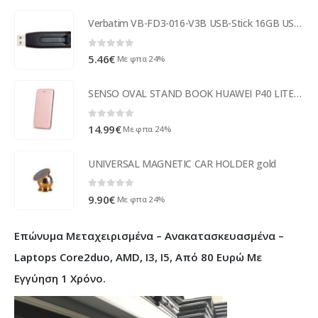
Verbatim VB-FD3-016-V3B USB-Stick 16GB USB 3.0 49172
0
out of 5
5.46
€
Με φπα 24%
SENSO OVAL STAND BOOK HUAWEI P40 LITE E rose gold
0
out of 5
14.99
€
Με φπα 24%
UNIVERSAL MAGNETIC CAR HOLDER gold
0
out of 5
9.90
€
Με φπα 24%
Επώνυμα Μεταχειρισμένα – Ανακατασκευασμένα –
Laptops Core2duo, AMD, I3, I5, Από 80 Ευρώ Με
Εγγύηση 1 Χρόνο.