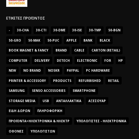
ΕΤΙΚΈΤΕΣ ΠΡΟΪΌΝΤΟΣ
-
30-CHA
30-CTI
30-DME
30-ISE
30-TMP
50-BGN
50-GRO
50-MAK
50-PUC
APPLE
BANK
BLACK
BOOK MAGNET & FANCY
BRAND
CABLE
CARTON (RETAIL)
COMPUTER
DELIVERY
DETECH
ELECTRONIC
FOR
HP
NEW
NO BRAND
NOSKR
PAYPAL
PC HARDWARE
PRINTER & ACCESSORY
PRODUCTS
REFURBISHED
RETAIL
SAMSUNG
SENSO ACCESSORIES
SMARTPHONE
STORAGE MEDIA
USB
ΑΝΤΑΛΛΑΚΤΙΚΆ
ΑΞΕΣΟΥΆΡ
ΕΊΔΗ ΔΏΡΩΝ
ΠΛΗΡΟΦΟΡΙΚΉ
ΠΡΟΪΌΝΤΑ>ΗΛΕΚΤΡΟΝΙΚΆ & ΗΛΕΚΤΡ
ΥΠΟΛΟΓΙΣΤΈΣ - ΗΛΕΚΤΡΟΝΙΚΆ
ΟΘΌΝΕΣ
ΥΠΟΛΟΓΙΣΤΏΝ