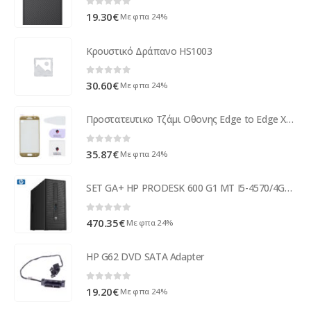
0
out of 5
19.30
€
Με φπα 24%
Κρουστικό Δράπανο HS1003
0
out of 5
30.60
€
Με φπα 24%
Προστατευτικο Τζάμι Οθονης Edge to Edge Χρυσο Για Samsung G930 Galaxy S7
0
out of 5
35.87
€
Με φπα 24%
SET GA+ HP PRODESK 600 G1 MT I5-4570/4GB/500GB/DVDRW/WIN7PC
0
out of 5
470.35
€
Με φπα 24%
HP G62 DVD SATA Adapter
0
out of 5
19.20
€
Με φπα 24%