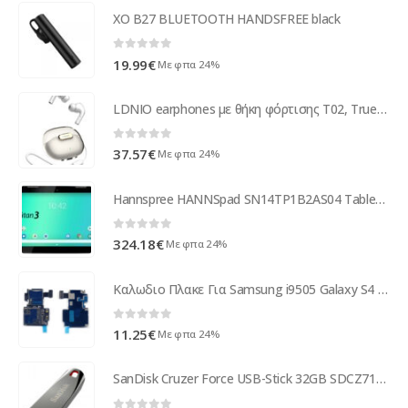
XO B27 BLUETOOTH HANDSFREE black
0
out of 5
19.99
€
Με φπα 24%
LDNIO earphones με θήκη φόρτισης T02, True Wireless, HiFi, Φ13mm, λευκά
0
out of 5
37.57
€
Με φπα 24%
Hannspree HANNSpad SN14TP1B2AS04 Tablet Titan3 13,3Android Android SN14TP1B2AS04
0
out of 5
324.18
€
Με φπα 24%
Καλωδιο Πλακε Για Samsung i9505 Galaxy S4 Με Υποδοχη Sim-Memory
0
out of 5
11.25
€
Με φπα 24%
SanDisk Cruzer Force USB-Stick 32GB SDCZ71-032G-B35