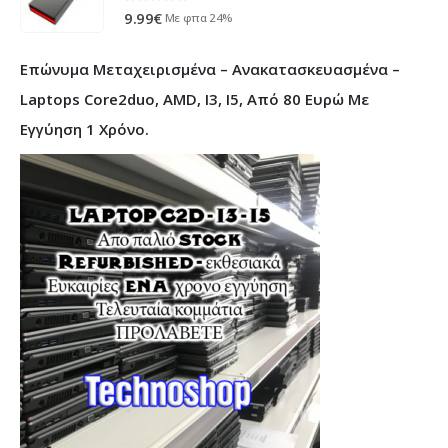
0
out of 5
9.99
€
Με φπα 24%
Επώνυμα Μεταχειρισμένα – Ανακατασκευασμένα –
Laptops Core2duo, AMD, I3, I5, Από 80 Ευρώ Με
Εγγύηση 1 Χρόνο.