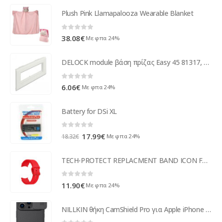
Plush Pink Llamapalooza Wearable Blanket
0
out of 5
38.08
€
Με φπα 24%
DELOCK module βάση πρίζας Easy 45 81317, 175x80mm, λευκό
0
out of 5
6.06
€
Με φπα 24%
Battery for DSi XL
0
out of 5
Original
Η
17.99
€
Με φπα 24%
18.32
€
price
τρέχουσα
was:
τιμή
TECH-PROTECT REPLACMENT BAND ICON FOR SAMSUNG WATCH 4 40 / 42 / 44 /46 MM red
18.32€.
είναι:
17.99€.
0
out of 5
11.90
€
Με φπα 24%
NILLKIN θήκη CamShield Pro για Apple iPhone 14 Pro, μαύρη