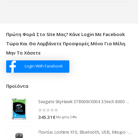
Πρώτη Φορά Στο Site Μας? Κάνε Login Με Facebook
Τώρα Και Θα Λαμβάνετε Προσφορές Μόνο Για Μέλη.
Μην Το Χάσετε
Login With Facebook
Προϊόντα
Seagate SkyHawk ST8000VX004 3.5inch 8000 GB ST8000VX004
0
out of 5
345.31
€
Με φπα 24%
Ποντίκι Loshine X10, Bluetooth, USB, Μαυρο - 658