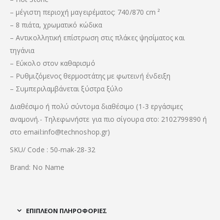
–
μέγιστη
περιοχή μαγειρέματος
:
740/870
cm ²
– 8
πιάτα
,
χρωματικό κώδικα
–
Αντικολλητική
επίστρωση
στις
πλάκες ψησίματος
και
τηγάνια
–
Εύκολο στον καθαρισμό
–
Ρυθμιζόμενος θερμοστάτης
με
φωτεινή ένδειξη
–
Συμπεριλαμβάνεται
ξύστρα
ξύλο
Διαθέσιμο ή πολύ σύντομα διαθέσιμο (1-3 εργάσιμες
αναμονή.- Τηλεφωνήστε για πιο σίγουρα στο: 2102799890 ή
στο email:info@technoshop.gr)
SKU/ Code : 50-mak-28-32
Brand: No Name
ΕΠΙΠΛΈΟΝ ΠΛΗΡΟΦΟΡΊΕΣ