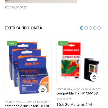
PC ΠΡΟΣΦΟΡΕΣ
ΣΧΕΤΙΚΆ ΠΡΟΪΌΝΤΑ
HOT
HOT
DESKTYPE
,
HP
,
ΑΝΑΛΏΣΙΜΑ
,
ΜΕΛΆΝΙΑ ΕΚΤΥΠΩΤΏΝ
,
ΠΡΟΪΌΝΤΑ TECHNOSHOP
,
ΣΥΜΒΑΤΆ ΜΕΛΆΝΙΑ
,
ΥΠΟΛΟΓΙΣΤΈΣ - ΗΛΕΚΤΡΟΝΙΚΆ
compatible Ink HP C6615D
Α
,
ΥΠΟΛΟΓΙΣΤΈΣ - ΗΛΕΚΤΡΟΝΙΚΆ
DESKTYPE
,
EPSON
,
ΑΝΑΛΏΣΙΜΑ
,
ΜΕΛΆΝΙΑ ΕΚΤΥΠΩΤΏΝ
,
ΠΡΟΪΌΝΤΑ TECHNOSHOP
,
ΣΥΜΒΑΤΆ ΜΕΛΆΝΙΑ
0
out of 5
15.00
€
Με φπα 24%
compatible Ink Epson T037040