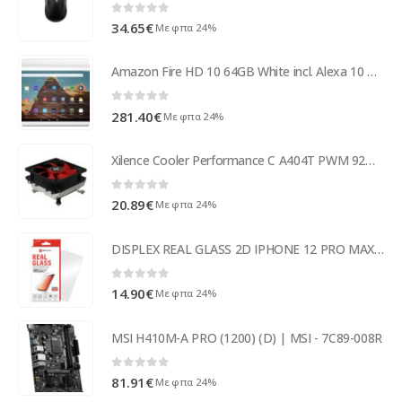
0
out of 5
34.65
€
Με φπα 24%
Amazon Fire HD 10 64GB White incl. Alexa 10 w/SO Android B07PC8228N
0
out of 5
281.40
€
Με φπα 24%
Xilence Cooler Performance C A404T PWM 92mm fan AMD XC040
0
out of 5
20.89
€
Με φπα 24%
DISPLEX REAL GLASS 2D IPHONE 12 PRO MAX 6.7'
0
out of 5
14.90
€
Με φπα 24%
MSI H410M-A PRO (1200) (D) | MSI - 7C89-008R
0
out of 5
81.91
€
Με φπα 24%