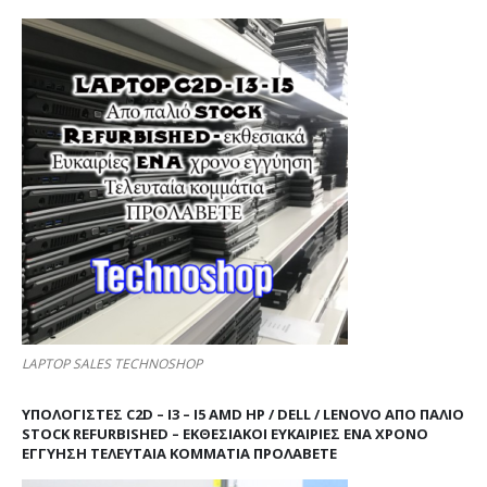
LAPTOP SALES TECHNOSHOP
ΥΠΟΛΟΓΙΣΤΕΣ C2D – I3 – I5 AMD HP / DELL / LENOVO ΑΠΟ ΠΑΛΙΌ
STOCK REFURBISHED – ΕΚΘΕΣΙΑΚΟΊ ΕΥΚΑΙΡΊΕΣ ΈΝΑ ΧΡΌΝΟ
ΕΓΓΎΗΣΗ ΤΕΛΕΥΤΑΊΑ ΚΟΜΜΆΤΙΑ ΠΡΟΛΑΒΕΤΕ