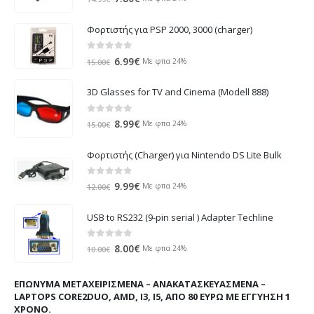
price
τρέχουσα
was:
τιμή
Φορτιστής για PSP 2000, 3000 (charger)
14.99€.
είναι:
7.80€.
0
out of 5
Original
Η
6.99
€
Με φπα 24%
15.00
€
price
τρέχουσα
was:
τιμή
3D Glasses for TV and Cinema (Modell 888)
15.00€.
είναι:
6.99€.
0
out of 5
Original
Η
8.99
€
Με φπα 24%
15.00
€
price
τρέχουσα
was:
τιμή
Φορτιστής (Charger) για Nintendo DS Lite Bulk
15.00€.
είναι:
8.99€.
0
out of 5
Original
Η
9.99
€
Με φπα 24%
12.00
€
price
τρέχουσα
was:
τιμή
USB to RS232 (9-pin serial ) Adapter Techline
12.00€.
είναι:
9.99€.
0
out of 5
Original
Η
8.00
€
Με φπα 24%
10.00
€
price
τρέχουσα
was:
τιμή
ΕΠΏΝΥΜΑ ΜΕΤΑΧΕΙΡΙΣΜΈΝΑ – ΑΝΑΚΑΤΑΣΚΕΥΑΣΜΈΝΑ –
10.00€.
είναι:
LAPTOPS CORE2DUO, AMD, I3, I5, ΑΠΌ 80 ΕΥΡΏ ΜΕ ΕΓΓΎΗΣΗ 1
8.00€.
ΧΡΌΝΟ.