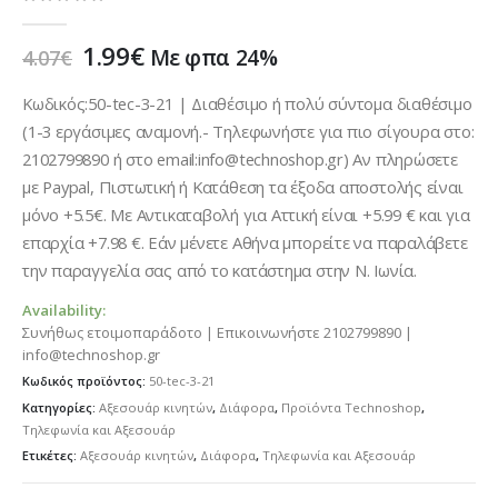
0
out of 5
Original
Η
1.99
€
Με φπα 24%
4.07
€
price
τρέχουσα
was:
τιμή
Κωδικός:50-tec-3-21 | Διαθέσιμο ή πολύ σύντομα διαθέσιμο
4.07€.
είναι:
(1-3 εργάσιμες αναμονή.- Τηλεφωνήστε για πιο σίγουρα στο:
1.99€.
2102799890 ή στο email:info@technoshop.gr) Αν πληρώσετε
με Paypal, Πιστωτική ή Κατάθεση τα έξοδα αποστολής είναι
μόνο +5.5€. Με Αντικαταβολή για Αττική είναι +5.99 € και για
επαρχία +7.98 €. Εάν μένετε Αθήνα μπορείτε να παραλάβετε
την παραγγελία σας από το κατάστημα στην Ν. Ιωνία.
Availability:
Συνήθως ετοιμοπαράδοτο | Επικοινωνήστε 2102799890 |
info@technoshop.gr
Κωδικός προϊόντος:
50-tec-3-21
Κατηγορίες:
Αξεσουάρ κινητών
,
Διάφορα
,
Προϊόντα Technoshop
,
Τηλεφωνία και Αξεσουάρ
Ετικέτες:
Αξεσουάρ κινητών
,
Διάφορα
,
Τηλεφωνία και Αξεσουάρ