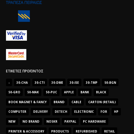
ΕΤΙΚΈΤΕΣ ΠΡΟΪΌΝΤΟΣ
-
30-CHA
30-CTI
30-DME
30-ISE
30-TMP
50-BGN
50-GRO
50-MAK
50-PUC
APPLE
BANK
BLACK
BOOK MAGNET & FANCY
BRAND
CABLE
CARTON (RETAIL)
COMPUTER
DELIVERY
DETECH
ELECTRONIC
FOR
HP
NEW
NO BRAND
NOSKR
PAYPAL
PC HARDWARE
PRINTER & ACCESSORY
PRODUCTS
REFURBISHED
RETAIL