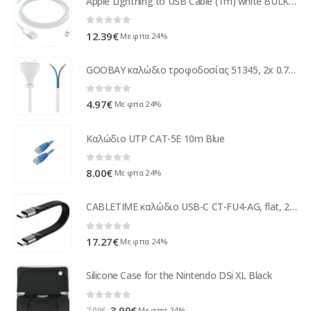
Apple Lightning to USB Cable (1m) white BULK DE MD818ZM/A
0
out of 5
12.39
€
Με φπα 24%
GOOBAY καλώδιο τροφοδοσίας 51345, 2x 0.75mm², 1.5m, λευκό
0
out of 5
4.97
€
Με φπα 24%
Καλώδιο UTP CAT-5E 10m Blue
0
out of 5
8.00
€
Με φπα 24%
CABLETIME καλώδιο USB-C CT-FU4-AG, flat, 240W, 40Gbps, 8K/60Hz, USB4, 0.15m, μαύρο
0
out of 5
17.27
€
Με φπα 24%
Silicone Case for the Nintendo DSi XL Black
0
out of 5
Original
Η
3.99
€
Με φπα 24%
7.00
€