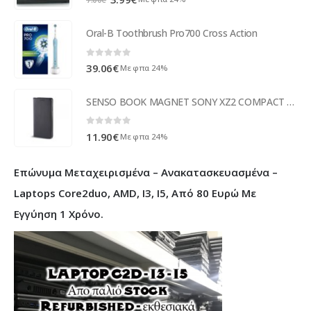
price
τρέχουσα
was:
τιμή
Oral-B Toothbrush Pro700 Cross Action
7.00€.
είναι:
3.99€.
0
out of 5
39.06
€
Με φπα 24%
SENSO BOOK MAGNET SONY XZ2 COMPACT black
0
out of 5
11.90
€
Με φπα 24%
Επώνυμα Μεταχειρισμένα – Ανακατασκευασμένα –
Laptops Core2duo, AMD, I3, I5, Από 80 Ευρώ Με
Εγγύηση 1 Χρόνο.