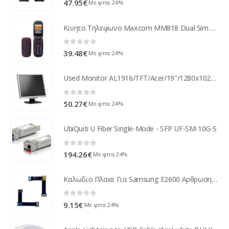
47.95
€
Με φπα 24%
Κινητο Τηλεφωνο Maxcom MM818 Dual Sim με Μεγάλα Πλήκτρα , Βαση φορτισης , Ραδιοφωνο (λειτουργεί χωρις Handsfree) Μαύρο - Κόκκινο
0
out of 5
39.48
€
Με φπα 24%
Used Monitor AL1916/TFT/Acer/19"/1280x1024/Silver/Black/Grade B/VGA ( 66566 )
0
out of 5
50.27
€
Με φπα 24%
UbiQuiti U Fiber Single-Mode - SFP UF-SM-10G-S
0
out of 5
194.26
€
Με φπα 24%
Καλωδιο Πλακε Για Samsung E2600 Αρθρωσης OR
0
out of 5
9.15
€
Με φπα 24%