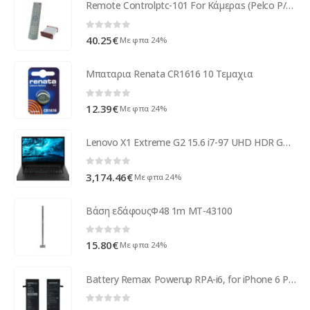
Remote Controlptc-101 For Κάμεραs (Pelco P/D) ( 84015 )
0
out of 5
40.25
€
Με φπα 24%
Μπαταρια Renata CR1616 10 Τεμαχια
0
out of 5
12.39
€
Με φπα 24%
Lenovo X1 Extreme G2 15.6 i7-97 UHD HDR GTX1650 W10P 20QV00CNGE
0
out of 5
3,174.46
€
Με φπα 24%
Βάση εδάφουςΦ48 1m MT-43100
0
out of 5
15.80
€
Με φπα 24%
Battery Remax Powerup RPA-i6, for iPhone 6 Plus, 3510mAh - 51532
0
out of 5