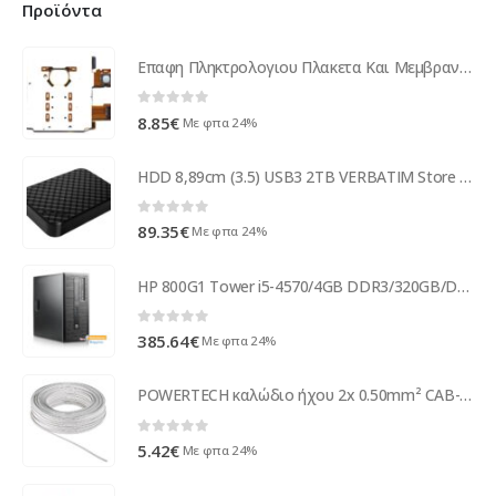
Προϊόντα
Επαφη Πληκτρολογιου Πλακετα Και Μεμβρανη Για SonyEricsson K750 - W800 OEM
0
out of 5
8.85
€
Με φπα 24%
HDD 8,89cm (3.5) USB3 2TB VERBATIM Store n Save GEN 2 47683
0
out of 5
89.35
€
Με φπα 24%
HP 800G1 Tower i5-4570/4GB DDR3/320GB/DVD/8P Grade A+ Refurbished PC ( 53838 )
0
out of 5
385.64
€
Με φπα 24%
POWERTECH καλώδιο ήχου 2x 0.50mm² CAB-SP026, Copper, 10m, λευκό
0
out of 5
5.42
€
Με φπα 24%