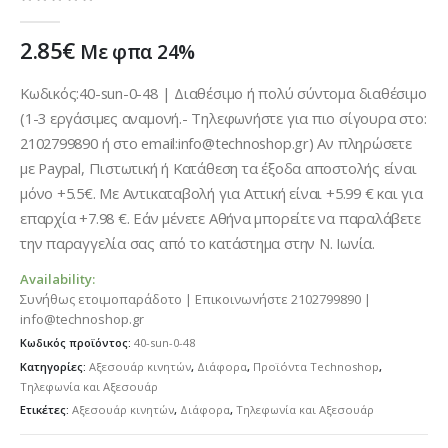
0
out of 5
2.85
€
Με φπα 24%
Κωδικός:40-sun-0-48 | Διαθέσιμο ή πολύ σύντομα διαθέσιμο
(1-3 εργάσιμες αναμονή.- Τηλεφωνήστε για πιο σίγουρα στο:
2102799890 ή στο email:info@technoshop.gr) Αν πληρώσετε
με Paypal, Πιστωτική ή Κατάθεση τα έξοδα αποστολής είναι
μόνο +5.5€. Με Αντικαταβολή για Αττική είναι +5.99 € και για
επαρχία +7.98 €. Εάν μένετε Αθήνα μπορείτε να παραλάβετε
την παραγγελία σας από το κατάστημα στην Ν. Ιωνία.
Availability:
Συνήθως ετοιμοπαράδοτο | Επικοινωνήστε 2102799890 |
info@technoshop.gr
Κωδικός προϊόντος:
40-sun-0-48
Κατηγορίες:
Αξεσουάρ κινητών
,
Διάφορα
,
Προϊόντα Technoshop
,
Τηλεφωνία και Αξεσουάρ
Ετικέτες:
Αξεσουάρ κινητών
,
Διάφορα
,
Τηλεφωνία και Αξεσουάρ