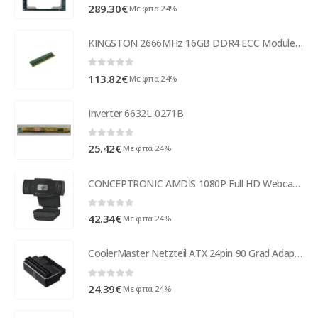
0
out of 5
289.30
€
Με φπα 24%
KINGSTON 2666MHz 16GB DDR4 ECC Module KTH-PL426E/16G
0
out of 5
113.82
€
Με φπα 24%
Inverter 6632L-0271B
0
out of 5
25.42
€
Με φπα 24%
CONCEPTRONIC AMDIS 1080P Full HD Webcam & Microphone AMDIS04BNEUEVERSION
0
out of 5
42.34
€
Με φπα 24%
CoolerMaster Netzteil ATX 24pin 90 Grad Adapter/Capacitors CMA-CEMB01XXBK1-GL
0
out of 5
24.39
€
Με φπα 24%