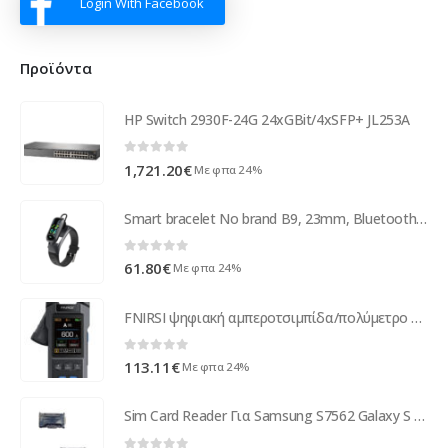
Login With Facebook
Προϊόντα
HP Switch 2930F-24G 24xGBit/4xSFP+ JL253A
0
out of 5
1,721.20
€
Με φπα 24%
Smart bracelet No brand B9, 23mm, Bluetooth handsfree, IP52, Different colors - 73038
0
out of 5
61.80
€
Με φπα 24%
FNIRSI ψηφιακή αμπεροτσιμπίδα/πολύμετρο DMC-100, 600A AC/DC, NCV, True RMS, επαναφορτιζόμενη
0
out of 5
113.11
€
Με φπα 24%
Sim Card Reader Για Samsung S7562 Galaxy S Duos OR