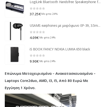
LogiLink Bluetooth Handsfree Speakerphone for car (BT0014) black-silver
0
out of 5
37.25
€
Με φπα 24%
USAMS earphones με μικρόφωνο EP-39, 3.5mm σύνδεση, Φ10mm, 1.2m, μαύρα
0
out of 5
4.09
€
Με φπα 24%
iS BOOK FANCY NOKIA LUMIA 650 black
0
out of 5
9.90
€
Με φπα 24%
Επώνυμα Μεταχειρισμένα – Ανακατασκευασμένα –
Laptops Core2duo, AMD, I3, I5, Από 80 Ευρώ Με
Εγγύηση 1 Χρόνο.