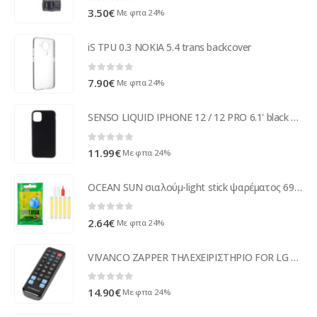
0
out of 5
3.50
€
Με φπα 24%
iS TPU 0.3 NOKIA 5.4 trans backcover
0
out of 5
7.90
€
Με φπα 24%
SENSO LIQUID IPHONE 12 / 12 PRO 6.1' black backcover
0
out of 5
11.99
€
Με φπα 24%
OCEAN SUN σιαλούμ-light stick ψαρέματος 6942546203009, 4.5x37mm, 5τμχ
0
out of 5
2.64
€
Με φπα 24%
VIVANCO ZAPPER ΤΗΛΕΧΕΙΡΙΣΤΗΡΙΟ FOR LG TV
0
out of 5
14.90
€
Με φπα 24%