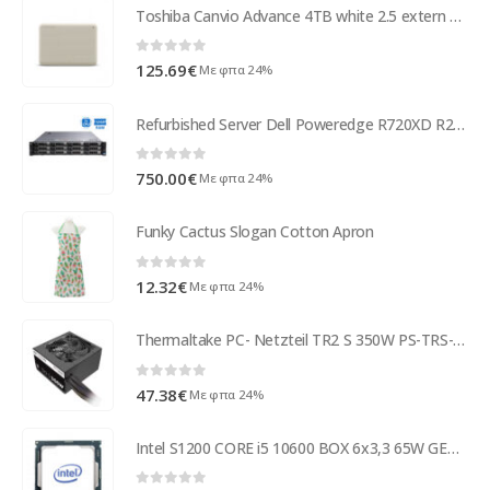
Toshiba Canvio Advance 4TB white 2.5 extern HDTCA40EW3CA
0
out of 5
125.69
€
Με φπα 24%
Refurbished Server Dell Poweredge R720XD R2U 2xE5-2650v2/32GB DDR3/No HDD/12xLFF & 2xSFF/2xPSU/No O ( 97408 )
0
out of 5
750.00
€
Με φπα 24%
Funky Cactus Slogan Cotton Apron
0
out of 5
12.32
€
Με φπα 24%
Thermaltake PC- Netzteil TR2 S 350W PS-TRS-0350NPCWEU-2
0
out of 5
47.38
€
Με φπα 24%
Intel S1200 CORE i5 10600 BOX 6x3,3 65W GEN10 BX8070110600