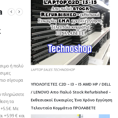
a
k
έσιμο ή πολύ
LAPTOP SALES TECHNOSHOP
άσιμες
πιο σίγουρα
ΥΠΟΛΟΓΙΣΤΕΣ C2D – I3 – I5 AMD HP / DELL
/ LENOVO Απο Παλιό Stock Refurbished –
Αν πληρώσετε
Εκθεσιακοί Ευκαιρίες Ένα Χρόνο Εγγύηση
θεση τα
Τελευταία Κομμάτια ΠΡΟΛΑΒΕΤΕ
+5.5€. Με
ι +5.99 € και