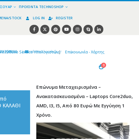
ΕΣΟΥΆΡ
ΠΡΟΪΌΝΤΑ TECHNOSHOP
ΜΈΝΑ/STOCK
LOG IN
REGISTER
02799890
|
info@technoshop,gr
|
Υπεύθυνο Service Υπολογιστών
|
Επικοινωνία - Χάρτης
0
Επώνυμα Μεταχειρισμένα –
Ανακατασκευασμένα – Laptops Core2duo,
από
Ο ΚΑΛΑΘΙ
AMD, I3, I5, Από 80 Ευρώ Με Εγγύηση 1
Χρόνο.