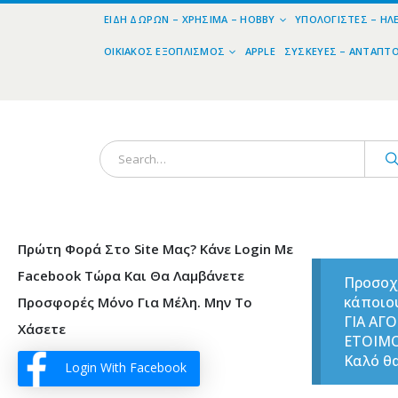
ΕΊΔΗ ΔΏΡΩΝ – ΧΡΉΣΙΜΑ – HOBBY
ΥΠΟΛΟΓΙΣΤΈΣ – ΗΛ
ΟΙΚΙΑΚΌΣ ΕΞΟΠΛΙΣΜΌΣ
APPLE
ΣΥΣΚΕΥΈΣ – ΑΝΤΆΠΤ
Πρώτη Φορά Στο Site Μας? Κάνε Login Με
Facebook Τώρα Και Θα Λαμβάνετε
Προσοχ
κάποιο
Προσφορές Μόνο Για Μέλη. Μην Το
ΓΙΑ ΑΓ
Χάσετε
ΕΤΟΙΜ
Καλό θα
Login With Facebook