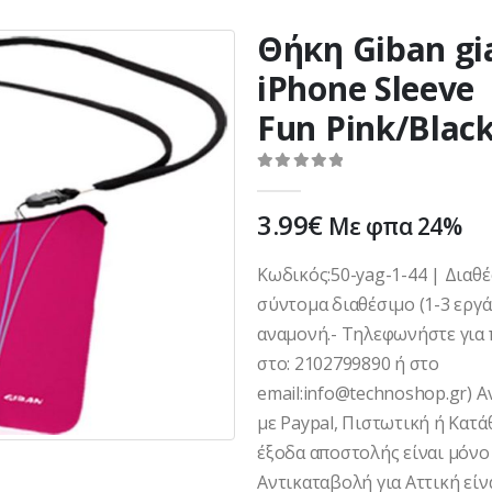
Θήκη Giban gi
iPhone Sleeve
Fun Pink/Blac
0
out of 5
3.99
€
Με φπα 24%
Κωδικός:50-yag-1-44 | Διαθ
σύντομα διαθέσιμο (1-3 εργ
αναμονή.- Τηλεφωνήστε για 
στο: 2102799890 ή στο
email:info@technoshop.gr) 
με Paypal, Πιστωτική ή Κατά
έξοδα αποστολής είναι μόνο 
Αντικαταβολή για Αττική είνα