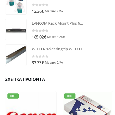
0
out of 5
13.36
€
Με φπα 24%
LANCOM Rack Mount Plus 61644
0
out of 5
185.02
€
Με φπα 24%
WELLER soldering tip WLTCH6IR60, chisel, 6.4mm, 3τμχ
0
out of 5
33.33
€
Με φπα 24%
ΣΧΕΤΙΚΆ ΠΡΟΪΌΝΤΑ
HOT
HOT