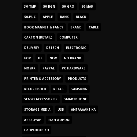
30-TMP
50-BGN
50-GRO
50-MAK
50-PUC
APPLE
BANK
BLACK
BOOK MAGNET & FANCY
BRAND
CABLE
CARTON (RETAIL)
COMPUTER
DELIVERY
DETECH
ELECTRONIC
FOR
HP
NEW
NO BRAND
NOSKR
PAYPAL
PC HARDWARE
PRINTER & ACCESSORY
PRODUCTS
REFURBISHED
RETAIL
SAMSUNG
SENSO ACCESSORIES
SMARTPHONE
STORAGE MEDIA
USB
ΑΝΤΑΛΛΑΚΤΙΚΆ
ΑΞΕΣΟΥΆΡ
ΕΊΔΗ ΔΏΡΩΝ
ΠΛΗΡΟΦΟΡΙΚΉ