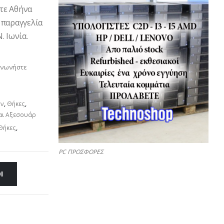
ετε Αθήνα
 παραγγελία
. Ιωνία.
ινωνήστε
ών
,
Θήκες
,
αι Αξεσουάρ
Θήκες
,
PC ΠΡΟΣΦΟΡΕΣ
Ι