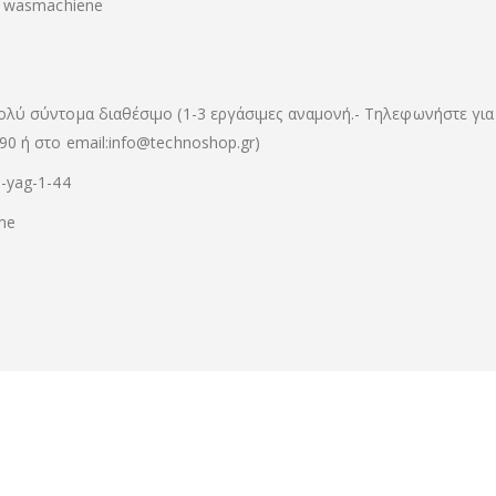
wasmachiene
e
ολύ σύντομα διαθέσιμο (1-3 εργάσιμες αναμονή.- Τηλεφωνήστε για
90 ή στο email:info@technoshop.gr)
0-yag-1-44
me