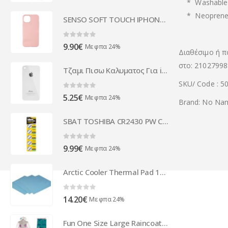
* Washable 
* Neopren
SENSO SOFT TOUCH IPHONE 12 MINI powder pink backcover
0
out of 5
9.90
€
Με φπα 24%
Διαθέσιμο ή π
στο: 21027998
Τζαμι Πισω Καλυματος Για iPhone 4 Ασπρο OEM
SKU/ Code : 5
0
out of 5
5.25
€
Με φπα 24%
Brand: No Na
SBAT TOSHIBA CR2430 PW CP-5 3V 5τεμ.
0
out of 5
9.99
€
Με φπα 24%
Arctic Cooler Thermal Pad 145x145x1mm ACTPD00005A
0
out of 5
14.20
€
Με φπα 24%
Fun One Size Large Raincoat - Mermaid