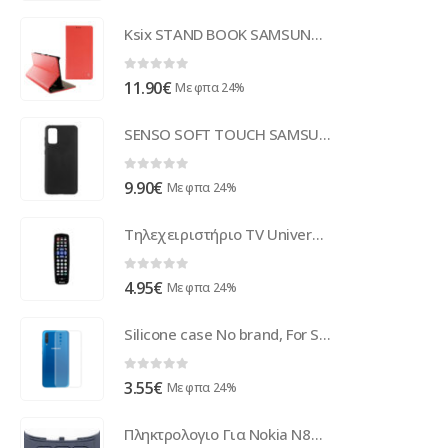
Ksix STAND BOOK SAMSUNG GRAND PRIME pink outlet
0
out of 5
11.90
€
Με φπα 24%
SENSO SOFT TOUCH SAMSUNG A31 black backcover
0
out of 5
9.90
€
Με φπα 24%
Τηλεχειριστήριο TV Universal ( 30418 )
0
out of 5
4.95
€
Με φπα 24%
Silicone case No brand, For Samsung Galaxy A50, Transparent - 51625
0
out of 5
3.55
€
Με φπα 24%
Πληκτρολογιο Για Nokia N86 Μαυρο OR Αριθμητικο Κατω (9796580)