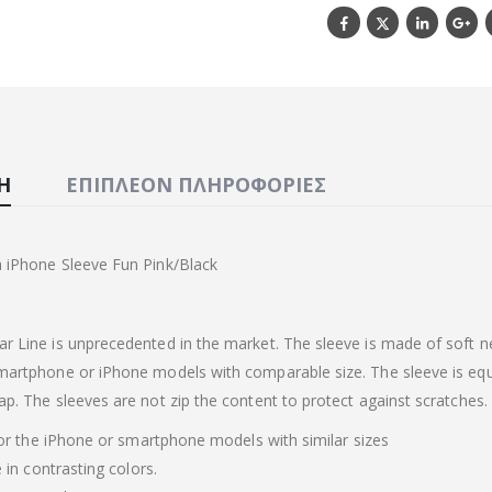
Ή
ΕΠΙΠΛΈΟΝ ΠΛΗΡΟΦΟΡΊΕΣ
 iPhone Sleeve Fun Pink/Black
r Line is unprecedented in the market. The sleeve is made of soft 
martphone or iPhone models with comparable size. The sleeve is equ
ap. The sleeves are not zip the content to protect against scratches.
r the iPhone or smartphone models with similar sizes
n contrasting colors.