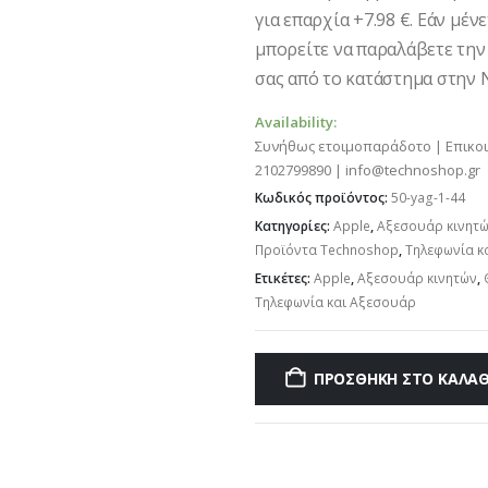
για επαρχία +7.98 €. Εάν μέν
μπορείτε να παραλάβετε την
σας από το κατάστημα στην Ν
Availability:
Συνήθως ετοιμοπαράδοτο | Επικο
2102799890 | info@technoshop.gr
Κωδικός προϊόντος:
50-yag-1-44
Κατηγορίες:
Apple
,
Αξεσουάρ κινητ
Προϊόντα Technoshop
,
Τηλεφωνία κ
Ετικέτες:
Apple
,
Αξεσουάρ κινητών
,
Τηλεφωνία και Αξεσουάρ
ΠΡΟΣΘΉΚΗ ΣΤΟ ΚΑΛΆΘ