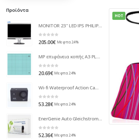
Προϊόντα
HOT
MONITOR 23" LED IPS PHILIPS 235PQ2 BL-SL WIDE MU GA
0
out of 5
205.00
€
Με φπα 24%
MP επιφάνεια κοπής A3 PL906 με κλίμακα, 30x45cm, πράσινη
0
out of 5
20.69
€
Με φπα 24%
Wi-fi Waterproof Action Camera 4K Μαύρο
0
out of 5
53.28
€
Με φπα 24%
EnerGenie Auto Gleichstrom-Wechselstrom-Konverter 12 V DC 300 W EG-PWC-042
0
out of 5
52.36
€
Με φπα 24%