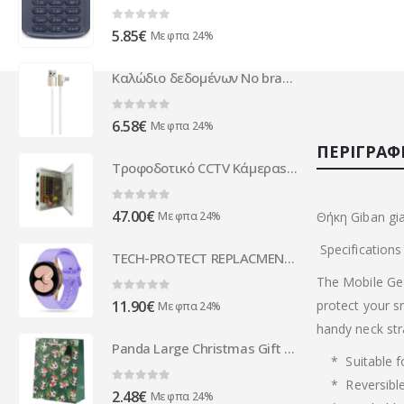
0
out of 5
5.85
€
Με φπα 24%
Καλώδιο δεδομένων No brand C01, Type-C, 1.5A, 1.0m - 14976
0
out of 5
6.58
€
Με φπα 24%
ΠΕΡΙΓΡΑΦ
Τροφοδοτικό CCTV Κάμεραs 12v 5a 4ways
0
out of 5
47.00
€
Με φπα 24%
Θήκη Giban gia
Specifications
TECH-PROTECT REPLACMENT BAND ICON FOR SAMSUNG WATCH 4 / 5 / 5 PRO 40/42/44/45/46MM violet
The Mobile Gea
0
out of 5
11.90
€
protect your s
Με φπα 24%
handy neck str
Panda Large Christmas Gift Bag
* Suitable fo
* Reversible i
0
out of 5
2.48
€
Με φπα 24%