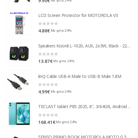
9.90
€
Με φπα 24%
LCD Screen Protector for MOTOROLA V3
0
out of 5
4.88
€
Με φπα 24%
Speakers Kisonli L-1020, AUX, 2x3W, Black - 22239
0
out of 5
13.87
€
Με φπα 24%
linQ Cable USB-A Male to USB-B Male 1.8M
0
out of 5
4.99
€
Με φπα 24%
TECLAST tablet P85 2025, 8", 3/64GB, Android 15, 5000mAh, μπλε
0
out of 5
168.41
€
Με φπα 24%
SENSO PRIMO BOOK MOTOROLA MOTO G 5G raven black