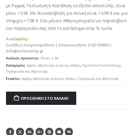
με Paypal, Πιστωτική ή Κατάθεση τα έξοδα αποστολής είναι
μόνο +5.5€. Με Αντικαταβολή για Αττική είναι +5.99 € και για
επαρχία +7.98 €. Εάν μένετε Αθήνα μπορείτε να παραλάβετε
την παραγγελία σας από το κατάστημα στην Ν. Ιωνία.
Availability:
Συνήθως ετοιμοπαράδοτο | Επικοινωνήστε 2102799890 |
info@technoshop.gr
Κωδικός προϊόντος:
50-tec-1-96
Κατηγορίες:
Apple
,
Αξεσουάρ κινητών
,
Θήκες
,
Προϊόντα Technoshop
,
Τηλεφωνία και Αξεσουάρ
Ετικέτες:
Apple
,
Αξεσουάρ κινητών
,
Θήκες
,
Τηλεφωνία και Αξεσουάρ
ΠΡΟΣΘΉΚΗ ΣΤΟ ΚΑΛΆΘΙ