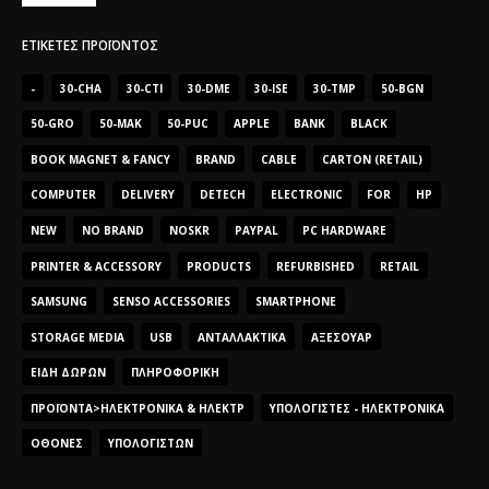
ΕΤΙΚΈΤΕΣ ΠΡΟΪΌΝΤΟΣ
-
30-CHA
30-CTI
30-DME
30-ISE
30-TMP
50-BGN
50-GRO
50-MAK
50-PUC
APPLE
BANK
BLACK
BOOK MAGNET & FANCY
BRAND
CABLE
CARTON (RETAIL)
COMPUTER
DELIVERY
DETECH
ELECTRONIC
FOR
HP
NEW
NO BRAND
NOSKR
PAYPAL
PC HARDWARE
PRINTER & ACCESSORY
PRODUCTS
REFURBISHED
RETAIL
SAMSUNG
SENSO ACCESSORIES
SMARTPHONE
STORAGE MEDIA
USB
ΑΝΤΑΛΛΑΚΤΙΚΆ
ΑΞΕΣΟΥΆΡ
ΕΊΔΗ ΔΏΡΩΝ
ΠΛΗΡΟΦΟΡΙΚΉ
ΠΡΟΪΌΝΤΑ>ΗΛΕΚΤΡΟΝΙΚΆ & ΗΛΕΚΤΡ
ΥΠΟΛΟΓΙΣΤΈΣ - ΗΛΕΚΤΡΟΝΙΚΆ
ΟΘΌΝΕΣ
ΥΠΟΛΟΓΙΣΤΏΝ