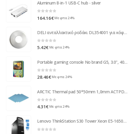
Aluminum 8-in-1 USB-C hub - silver
0
out of 5
164.16
€
Με φπα 24%
DELI ανταλλακτικό ροδάκι DL354001 για κόφτη πλακιδίων, 15mm, 88HRA
0
out of 5
5.42
€
Με φπα 24%
Portable gaming console No brand G5, 3.0", 400 Built-in games, pink, blue and green - 13034
0
out of 5
28.46
€
Με φπα 24%
ARCTIC Thermal pad 50*50mm 1,0mm ACTPD00002A
0
out of 5
4.31
€
Με φπα 24%
Lenovo ThinkStation S30 Tower Xeon E5-1650v2(6-Cores)/16GB DDR3/256GB SSD/Nvidia 3GB/DVD/8P Grade A+ ( 97290 )