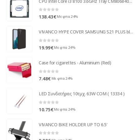
CPU Intel Core i3 8100 3.6GHz Tray CM8068403377308
0
out of 5
138.43
€
Με φπα 24%
VIVANCO HYPE COVER SAMSUNG S21 PLUS black backcover
0
out of 5
19.99
€
Με φπα 24%
Case for cigarettes - Aluminium (Red)
0
out of 5
7.48
€
Με φπα 24%
LED Συνδετήρας 10τμχ. 63W COM ( 13334 )
0
out of 5
10.75
€
Με φπα 24%
VIVANCO BIKE HOLDER UP TO 6.5'
0
out of 5