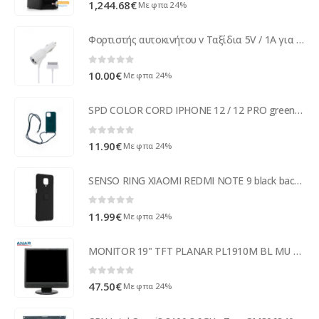
0
out of 5
1,244.68
€
Με φπα 24%
Φορτιστής αυτοκινήτου v Ταξίδια 5V / 1A για Iphone 4-14025
0
out of 5
10.00
€
Με φπα 24%
SPD COLOR CORD IPHONE 12 / 12 PRO green backcover
0
out of 5
11.90
€
Με φπα 24%
SENSO RING XIAOMI REDMI NOTE 9 black backcover
0
out of 5
11.99
€
Με φπα 24%
MONITOR 19" TFT PLANAR PL1910M BL MU NO BASE GB
0
out of 5
47.50
€
Με φπα 24%