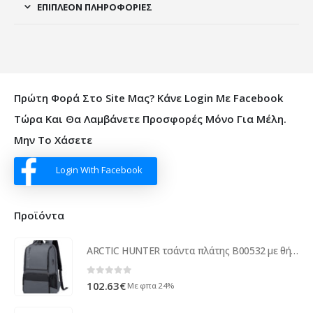
ΕΠΙΠΛΈΟΝ ΠΛΗΡΟΦΟΡΊΕΣ
Πρώτη Φορά Στο Site Μας? Κάνε Login Με Facebook
Τώρα Και Θα Λαμβάνετε Προσφορές Μόνο Για Μέλη.
Μην Το Χάσετε
Login With Facebook
Προϊόντα
ARCTIC HUNTER τσάντα πλάτης B00532 με θήκη laptop 15.6", USB, 28L, γκρι
0
out of 5
102.63
€
Με φπα 24%