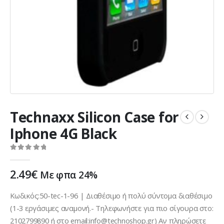
Technaxx Silicon Case for
Iphone 4G Black
0
out of 5
2.49
€
Με φπα 24%
Κωδικός:50-tec-1-96 | Διαθέσιμο ή πολύ σύντομα διαθέσιμο
(1-3 εργάσιμες αναμονή.- Τηλεφωνήστε για πιο σίγουρα στο:
2102799890 ή στο email:info@technoshop.gr) Αν πληρώσετε