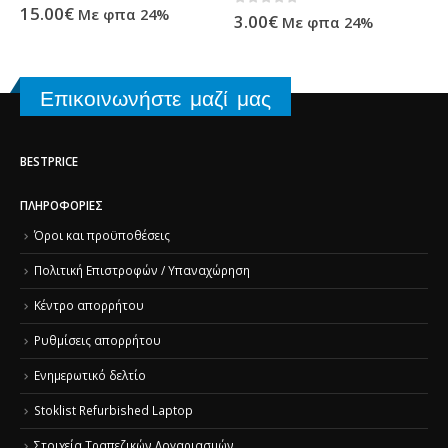
ΆΝΙΑ
,
ΥΠΟΛΟΓΙΣΤΈΣ - ΗΛΕΚΤΡΟΝΙΚΆ
,
ΠΡΟΪΌΝΤΑ TECHNOSHOP
,
ΣΥΜΒΑΤΆ ΜΕΛΆΝΙΑ
,
ΥΠΟΛΟΓΙΣΤΈΣ - ΗΛΕΚΤΡΟΝΙΚΆ
0
out of 5
15.00
€
Με φπα 24%
0
out of 5
3.00
€
Με φπα 24%
Επικοινωνήστε μαζί μας
BESTPRICE
ΠΛΗΡΟΦΟΡΊΕΣ
Όροι και προϋποθέσεις
Πολιτική Επιστροφών / Υπαναχώρηση
Κέντρο απορρήτου
Ρυθμίσεις απορρήτου
Ενημερωτικό δελτίο
Stoklist Refurbished Laptop
Στοιχεία Τραπεζικών Λογαριασμών