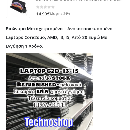
0
out of 5
14.90
€
Με φπα 24%
Επώνυμα Μεταχειρισμένα – Ανακατασκευασμένα –
Laptops Core2duo, AMD, I3, I5, Από 80 Ευρώ Με
Εγγύηση 1 Χρόνο.