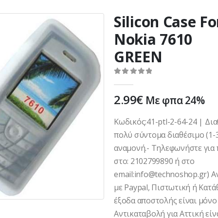
Silicon Case Fo
Nokia 7610
GREEN
0
out of 5
2.99
€
Με φπα 24%
Κωδικός:41-ptl-2-64-24 | Δι
πολύ σύντομα διαθέσιμο (1-
αναμονή.- Τηλεφωνήστε για 
στο: 2102799890 ή στο
email:info@technoshop.gr) 
με Paypal, Πιστωτική ή Κατά
έξοδα αποστολής είναι μόνο 
Αντικαταβολή για Αττική είνα