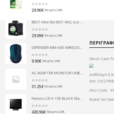
0
out of 5
29.90
€
Με φπα 24%
BEST mini fan BST-492, για επισκευή smartphone, 12V, 6000RPM
0
out of 5
29.09
€
Με φπα 24%
ΠΕΡΙΓΡΑΦ
DEFENDER MM-605 WIRELESS OPTICAL MOUSE 1200dpi blue
Silicon Case 
0
out of 5
9.90
€
Με φπα 24%
AC ADAPTER MONITOR UMEC 12V/2.5A/30W (5.5*2.5) - UP0301B-12P
Διαθέσιμο ή π
στο: 21027998
0
out of 5
31.25
€
Με φπα 24%
SKU/ Code : 41
Neovo LCD X-15E BLACK Glass (24-7) - X15E0011E0100
Brand: No Na
0
out of 5
430.96
€
Με φπα 24%