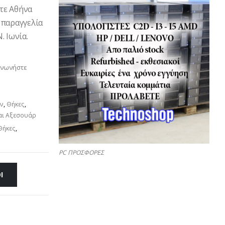
ετε Αθήνα
 παραγγελία
. Ιωνία.
ινωνήστε
ών
,
Θήκες
,
αι Αξεσουάρ
Θήκες
,
PC ΠΡΟΣΦΟΡΕΣ
Ι