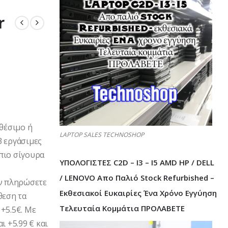
r
αθέσιμο ή
LAPTOP SALES TECHNOSHOP
3 εργάσιμες
πιο σίγουρα
ΥΠΟΛΟΓΙΣΤΕΣ C2D – I3 – I5 AMD HP / DELL
/ LENOVO Απο Παλιό Stock Refurbished –
Αν πληρώσετε
Εκθεσιακοί Ευκαιρίες Ένα Χρόνο Εγγύηση
θεση τα
Τελευταία Κομμάτια ΠΡΟΛΑΒΕΤΕ
+5.5€. Με
ι +5.99 € και