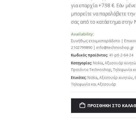
για επαρχία +7.98 €. Εάν μέν
μπορείτε να παραλάβετε την
σας από το κατάστημα στην Ν
Availability:
Συνήθως ετοιμοπαράδοτο | Επικο
2102799890 | info@technoshop.gr
Κωδικός προϊόντος:
41-ptl-2-64-24
Κατηγορίες:
Nokia
,
Αξεσουάρ κινητ
Προϊόντα Technoshop
,
Τηλεφωνία κ
Ετικέτες:
Nokia
,
Αξεσουάρ κινητών
,
Τηλεφωνία και Αξεσουάρ
ΠΡΟΣΘΉΚΗ ΣΤΟ ΚΑΛΆΘ