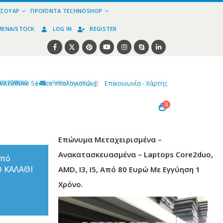
ΕΣΟΥΆΡ
ΠΡΟΪΌΝΤΑ TECHNOSHOP
ΜΈΝΑ/STOCK
LOG IN
REGISTER
02799890
|
info@technoshop,gr
|
Υπεύθυνο Service Υπολογιστών
|
Επικοινωνία - Χάρτης
0
Επώνυμα Μεταχειρισμένα –
Ανακατασκευασμένα – Laptops Core2duo,
από
Ο ΚΑΛΑΘΙ
AMD, I3, I5, Από 80 Ευρώ Με Εγγύηση 1
Χρόνο.