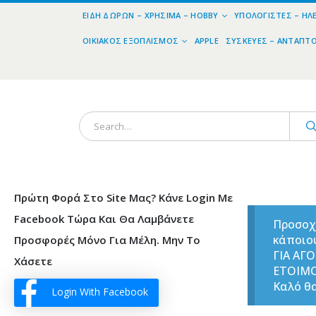
ΕΊΔΗ ΔΏΡΩΝ – ΧΡΉΣΙΜΑ – HOBBY
ΥΠΟΛΟΓΙΣΤΈΣ – ΗΛ
ΟΙΚΙΑΚΌΣ ΕΞΟΠΛΙΣΜΌΣ
APPLE
ΣΥΣΚΕΥΈΣ – ΑΝΤΆΠΤ
Πρώτη Φορά Στο Site Μας? Κάνε Login Με
Facebook Τώρα Και Θα Λαμβάνετε
Προσοχ
κάποιο
Προσφορές Μόνο Για Μέλη. Μην Το
ΓΙΑ ΑΓ
Χάσετε
ΕΤΟΙΜ
Καλό θα
Login With Facebook