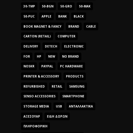
30-TMP
50-BGN
50-GRO
50-MAK
50-PUC
APPLE
BANK
BLACK
BOOK MAGNET & FANCY
BRAND
CABLE
CARTON (RETAIL)
COMPUTER
DELIVERY
DETECH
ELECTRONIC
FOR
HP
NEW
NO BRAND
NOSKR
PAYPAL
PC HARDWARE
PRINTER & ACCESSORY
PRODUCTS
REFURBISHED
RETAIL
SAMSUNG
SENSO ACCESSORIES
SMARTPHONE
STORAGE MEDIA
USB
ΑΝΤΑΛΛΑΚΤΙΚΆ
ΑΞΕΣΟΥΆΡ
ΕΊΔΗ ΔΏΡΩΝ
ΠΛΗΡΟΦΟΡΙΚΉ