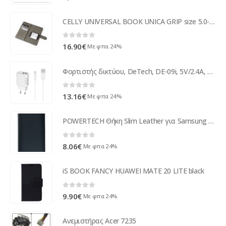
CELLY UNIVERSAL BOOK UNICA GRIP size 5.0-5.5' pink
0
out of 5
16.90
€
Με φπα 24%
Φορτιστής δικτύου, DeTech, DE-09i, 5V/2.4A, 220V, Universal, 2 x USB, καλώδιο Lightning, 1.0m, λευκό - 14142
0
out of 5
13.16
€
Με φπα 24%
POWERTECH Θήκη Slim Leather για Samsung A5 2018, μαύρη
0
out of 5
8.06
€
Με φπα 24%
iS BOOK FANCY HUAWEI MATE 20 LITE black
0
out of 5
9.90
€
Με φπα 24%
Ανεμιστήρας Acer 7235