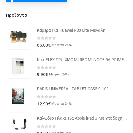
Προϊόντα
Καμερα Για Huawei P30 Lite Μεγαλη
0
out of 5
66.00
€
Με φπα 24%
Ksix FLEX TPU XIAOMI REDMI NOTE 5A PRIME trans backcover
0
out of 5
9.90
€
Με φπα 24%
PARIS UNIVERSAL TABLET CASE 9-10''
0
out of 5
12.90
€
Με φπα 24%
Καλωδιο Πλακε Για Apple iPad 3 Με Υποδοχη Φορτισης Grade A
0
out of 5
10.20
€
Με φπα 24%