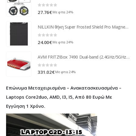
0
out of 5
27.76
€
Με φπα 24%
NILLKIN θήκη Super Frosted Shield Pro Magnetic για Google Pixel 9/9 Pro, μαύρη
0
out of 5
24.00
€
Με φπα 24%
AVM FRITZ!Box 7490 Dual-band (2.4GHz/5GHz) Gigabit Ethernet 3G Router
0
out of 5
331.02
€
Με φπα 24%
Επώνυμα Μεταχειρισμένα – Ανακατασκευασμένα –
Laptops Core2duo, AMD, I3, I5, Από 80 Ευρώ Με
Εγγύηση 1 Χρόνο.