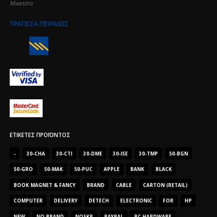
Maestro
ΕΤΙΚΈΤΕΣ ΠΡΟΪΌΝΤΟΣ
-
30-CHA
30-CTI
30-DME
30-ISE
30-TMP
50-BGN
50-GRO
50-MAK
50-PUC
APPLE
BANK
BLACK
BOOK MAGNET & FANCY
BRAND
CABLE
CARTON (RETAIL)
COMPUTER
DELIVERY
DETECH
ELECTRONIC
FOR
HP
NEW
NO BRAND
NOSKR
PAYPAL
PC HARDWARE