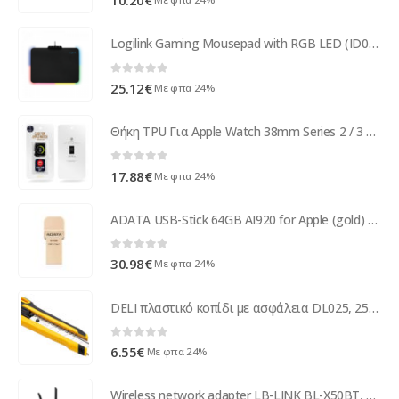
Logilink Gaming Mousepad with RGB LED (ID0155)
0
out of 5
25.12
€
Με φπα 24%
Θήκη TPU Για Apple Watch 38mm Series 2 / 3 Μαύρη & Διάφανη
0
out of 5
17.88
€
Με φπα 24%
ADATA USB-Stick 64GB AI920 for Apple (gold) AAI920-64G-CGD
0
out of 5
30.98
€
Με φπα 24%
DELI πλαστικό κοπίδι με ασφάλεια DL025, 25mm, κίτρινο
0
out of 5
6.55
€
Με φπα 24%
Wireless network adapter LB-LINK BL-X50BT, PCI-E, 2400Mbps, Bluetooth, 2.4/5Ghz, 2 x 6dBi - 19049