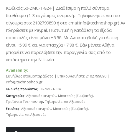
Κωδικός:50-ZMC-1-824 | Διαθέσιμο ή πολύ σύντομα
διαθέσιμο (1-3 εργάσιμες αναμονή.- Τηλεφωνήστε για πιο
σίγουρα στο: 2102799890 ή στο email:info@technoshop.gr) Αν
πληρώσετε με Paypal, Πιστωτική ή Κατάθεση τα έξοδα
αποστολής είναι μόνο +5.5€. Με Αντικαταβολή για Αττική
είναι +5.99 € και για επαρχία +7.98 €. Εάν μένετε Αθήνα
μπορείτε να παραλάβετε την παραγγελία σας από το
κατάστημα στην Ν. Ιωνία.
Availability:
Συνήθως ετοιμοπαράδοτο | Επικοινωνήστε 2102799890 |
info@technoshop.gr
Κωδικός προϊόντος:
50-ZMC-1-824
Κατηγορίες:
Αξεσουάρ κινητών
,
Μπαταρίες (Συμβατές)
,
Προϊόντα Technoshop
,
Τηλεφωνία και Αξεσουάρ
Ετικέτες:
Αξεσουάρ κινητών
,
Μπαταρίες (Συμβατές)
,
Τηλεφωνία και Αξεσουάρ