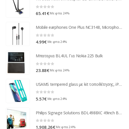
0
out of 5
65.41
€
Με φπα 24%
Mobile earphones One Plus NC3148, Microphone, Different colors - 20500
0
out of 5
4.99
€
Με φπα 24%
Μπαταρια BL4UL Για Nokia 225 Bulk
0
out of 5
23.88
€
Με φπα 24%
USAMS tempered glass με kit τοποθέτησης, iPhone 12/13 Pro Max & 14 Plus
0
out of 5
5.57
€
Με φπα 24%
Philips Signage Solutions BDL4988XC 49inch BDL4988XC/00
0
out of 5
1,908.26
€
Με φπα 24%