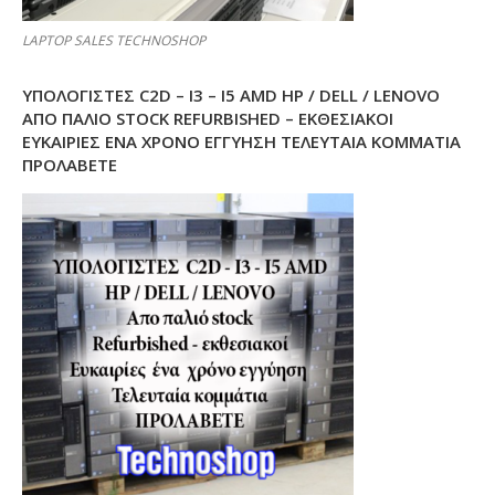
LAPTOP SALES TECHNOSHOP
ΥΠΟΛΟΓΙΣΤΕΣ C2D – I3 – I5 AMD HP / DELL / LENOVO
ΑΠΟ ΠΑΛΙΌ STOCK REFURBISHED – ΕΚΘΕΣΙΑΚΟΊ
ΕΥΚΑΙΡΊΕΣ ΈΝΑ ΧΡΌΝΟ ΕΓΓΎΗΣΗ ΤΕΛΕΥΤΑΊΑ ΚΟΜΜΆΤΙΑ
ΠΡΟΛΑΒΕΤΕ