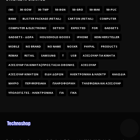
(W)
30-GOW
30-TMP
50-BGN
50-GRO
50-MAK
50-PUC
BANK
BLISTER PACKAGE (RETAIL)
CARTON (RETAIL)
COMPUTER
COMPUTER & ELECTRONIC
DETECH
EXPECTED
FOR
GADGETS
GADGETS - ΔΏΡΑ
HOUSEHOLD GOODS
IPHONE
KEIN HERSTELLER
MOBILE
NO BRAND
NO NAME
NOSKR
PAYPAL
PRODUCTS
REMAX
RETAIL
SAMSUNG
T
USB
ΑΞΕΣΟΥΑΡ ΓΙΑ ΚΙΝΗΤΑ
ΑΞΕΣΟΥΑΡ ΓΙΑ ΚΙΝΗΤΑ|ΠΡΟΣΤΑΣΊΑ ΟΘΌΝΗΣ
ΑΞΕΣΟΥΆΡ
ΑΞΕΣΟΥΆΡ ΚΙΝΗΤΏΝ
ΕΊΔΗ ΔΏΡΩΝ
ΗΛΕΚΤΡΟΝΙΚΆ & ΗΛΕΚΤΡ
ΚΑΛΏΔΙΑ
ΜΑΎΡΟ
ΠΕΡΙΦΕΡΕΙΑΚΆ
ΠΛΗΡΟΦΟΡΙΚΉ
ΤΗΛΕΦΩΝΊΑ ΚΑΙ ΑΞΕΣΟΥΆΡ
ΥΠΟΛΟΓΙΣΤΈΣ - ΗΛΕΚΤΡΟΝΙΚΆ
ΓΙΑ
ΓΙΚΆ