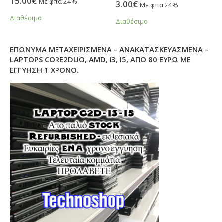
15.00
€
Με φπα 24%
3.00
€
0
out of 5
Με φπα 24%
Διαθέσιμο
Διαθέσιμο
ΕΠΏΝΥΜΑ ΜΕΤΑΧΕΙΡΙΣΜΈΝΑ – ΑΝΑΚΑΤΑΣΚΕΥΑΣΜΈΝΑ –
LAPTOPS CORE2DUO, AMD, I3, I5, ΑΠΌ 80 ΕΥΡΏ ΜΕ
ΕΓΓΎΗΣΗ 1 ΧΡΌΝΟ.