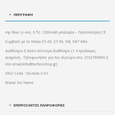
ΠΕΡΙΓΡΑΦΉ
mp
Blue
Li
–
Ion
,
3.7V
,
1200mAh
μπαταρία
–
Πιστοποίηση CE
Συμβατό
με το Nokia
E5
-00
,
E7
-00
,
N8
,
N97 Mini
Διαθέσιμο ή πολύ σύντομα διαθέσιμο (1-3 εργάσιμες
αναμονή.- Τηλεφωνήστε για πιο σίγουρα στο: 2102799890 ή
στο email:info@technoshop.gr)
SKU/ Code : 50-mob-3-01
Brand: No Name
ΕΠΙΠΡΌΣΘΕΤΕΣ ΠΛΗΡΟΦΟΡΊΕΣ